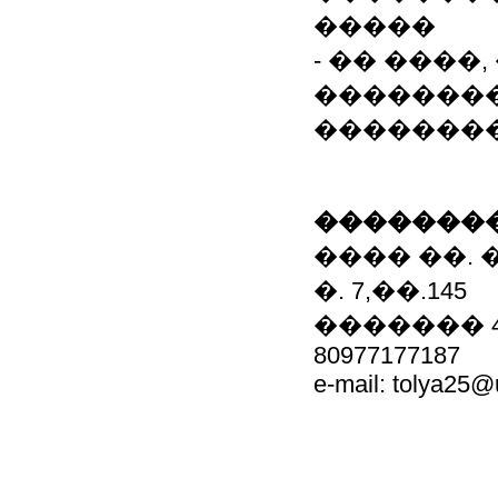
�����
- �� ����
��������
�������
��������
���� ��.
�. 7,��.145
������� 45
80977177187
e-mail: tolya25@