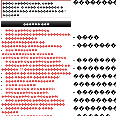
�������
���� ���������, ����
������, � ���� �������� �
��������� ���������� �� 3
������.
������ ���
���������������
��� ������ ������.
��� ������ ����� ��������.
- ����
���������� �
������������� ��
- ������
��������� ������������
��� ��������
������������ ������
(������ ��� �������������)
- ������
� ����� �������������
�������� � ����������� ��
- �������� 
������. 10 ������� ��������
����� �� ������� � �������
�������
��� ���� �� ���������?
������� ����������
�������
� ��� ������!
��� �� ��� �� ������!
- ������
���������������.
���������� �� �������!
�������
��� ������ ������ �����
������������� ���������
�������
����� ������ � ����
������!