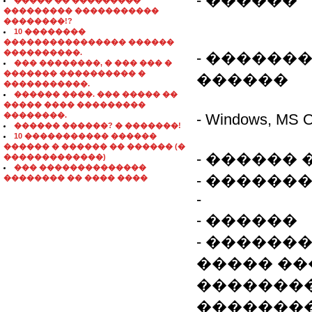
- ������
����� �� ���������
��������� �����������
��������!?
10 ��������
���������������� ������
����������.
- ������
��� ��������, � ��� ��� �
������� ���������� �
������
�����������.
������ ����. ��� ����� ��
����� ���� ���������
��������.
- Windows, M
������ ������? � �������!
10 ����������� ������
������ � ������ �� ������ (�
- ������
�������������)
��� ��������������
- ������
�������� �� ���� ����
-
- ������
- ������
����� ��
��������
��������