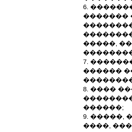
6. �����
�������
�������
�������
�����, �
�������
7. �����
������ �
��������
8. ���� 
�������
������;
9. �����
����, ��