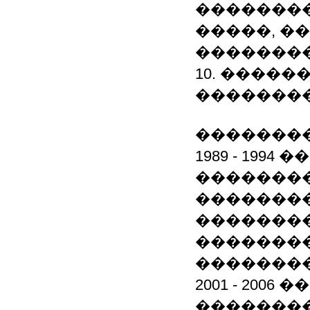
�������
�����, �
�������
10. ����
�������
�������
1989 - 199
�������
�������
�������
��������
��������
2001 - 200
��������