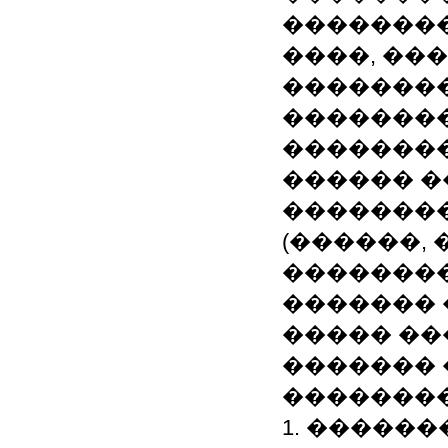
��������
����, ��
�������
�������
��������
������ �
�������
(������,
��������
�������
����� ��
������� 
��������
1. �����