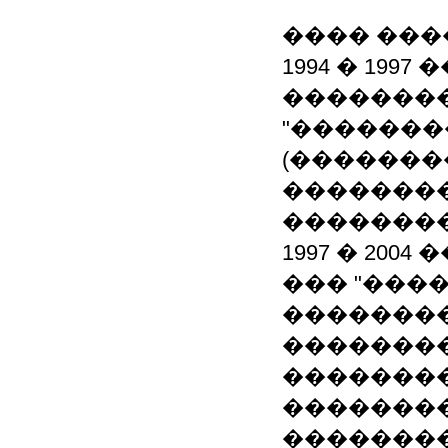
���� ���
1994 � 19
��������
"������
(�������
��������
��������
1997 � 200
��� "����
�������
��������
�������
��������
�������