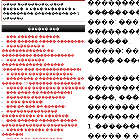
�������
���� ���������, ����
������, � ���� �������� �
�������
��������� ���������� �� 3
������.
����: ��
������ ���
��������
���������������
��� ������ ������.
������.
��� ������ ����� ��������.
���������� �
�����: �
������������� ��
��������� ������������
���� �����
��� ��������
������������ ������
(������ ��� �������������)
� ����� �������������
��������
�������� � ����������� ��
������. 10 ������� ��������
��������
����� �� ������� � �������
��� ���� �� ���������?
����, ��
������� ����������
� ��� ������!
�������
��� �� ��� �� ������!
���������������.
��������
���������� �� �������!
��� ������ ������ �����
1. �����
������������� ���������
����� ������ � ����
����� � 
������!