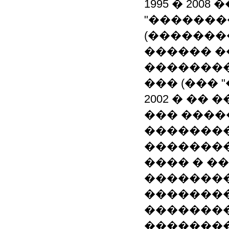
1995 � 200
"�������
(�������
������ �
��������
��� (��� 
2002 � ��
��� ����
�������
��������
���� � �
��������
�������
��������
��������