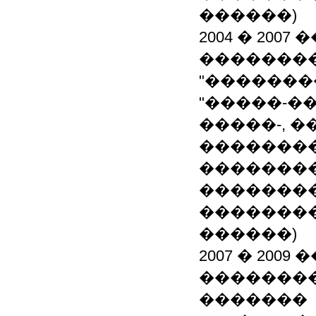
������)
2004 � 200
�������
"������
"�����-�
�����-, 
��������
�������
��������
�������
������)
2007 � 20
��������
�������