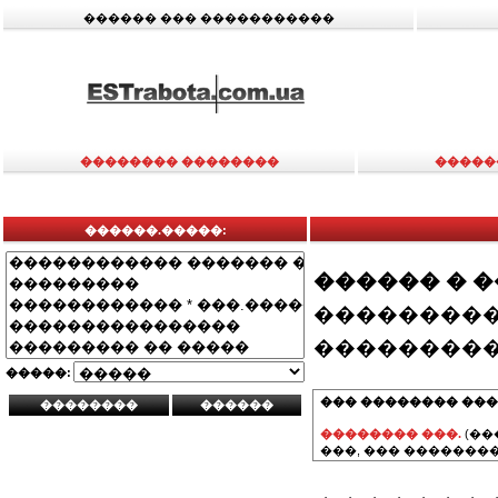
������ ��� �����������
�������� ��������
�����
������.�����:
������ � 
���������
���������
�����:
��� �������� ���
�������� ���.
(��
���, ��� ��������