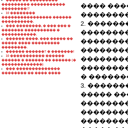
����� �� ���������
���� ���
��������� �����������
��������!?
10 ��������
�������
���������������� ������
����������.
2. �����
��� ��������, � ��� ��� �
������� ���������� �
�������
�����������.
������ ����. ��� ����� ��
�������
����� ���� ���������
��������.
��������
������ ������? � �������!
10 ����������� ������
�������
������ � ������ �� ������ (�
�������������)
�������
��� ��������������
�������� �� ���� ����
� ������
3. �����
����� ��
��������
�������
��������