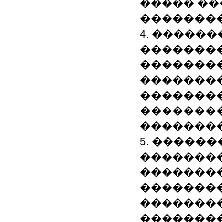
����� �
��������
4. �����
��������
��������
�������
��������
��������
�������
5. �����
��������
�������
��������
�������
��������