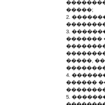
�������
�����;
2. �����
��������
3. �����
�������
�������
�������
�����, �
�������
4. �����
������ �
��������
5. �����
�������