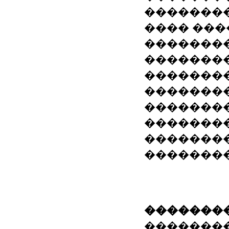
��������
���� ���
��������
��������
�������
�������
�������
��������
��������
�������
��������
�������