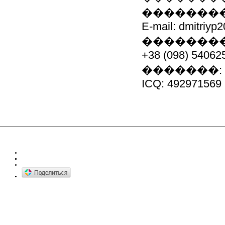
�������
E-mail: dmitriyp
��������� 
+38 (098) 54062
�������: (0
ICQ: 492971569