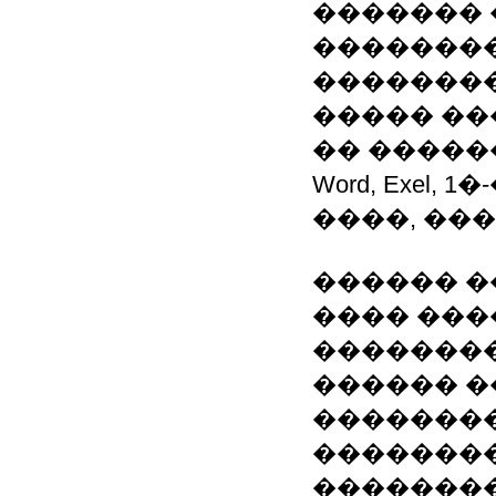
�������
�������
�������
����� ��
�� ��������
Word, Exel
����, ���
������ 
���� ���
��������
������ �
��������
�������
�������