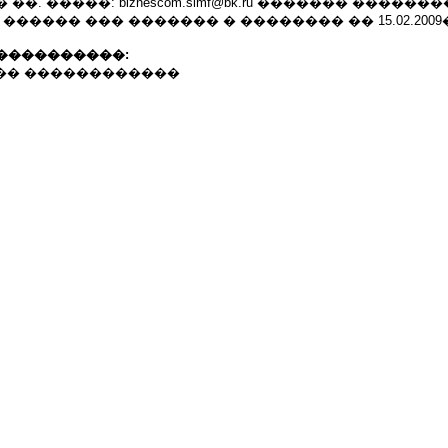
�. �����: biznescom.simf@bk.ru ������� ������
������ ��� ������� � �������� �� 15.02.2009
����������:
����� ������������