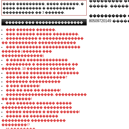
��������� �� �
���� ���������, ���� ������, �
�����. ����� 
���� �������� � ���������
���������� �� 3 ������.
���������� 
80509720149 �
������ ��� ���������������
��� ������ ������.
��� ������ ����� ��������.
���������� � �������������
�� ��������� ������������
��� �������� ������������
������ (������ ���
�������������)
� ����� �������������
�������� � ����������� ��
������. 10 ������� ��������
����� �� ������� � �������
��� ���� �� ���������?
������� ����������
� ��� ������!
��� �� ��� �� ������!
���������������. ����������
�� �������!
��� ������ ������ �����
������������� ���������
����� ������ � ���� ������!
����� �� ���������
��������� �����������
��������!?