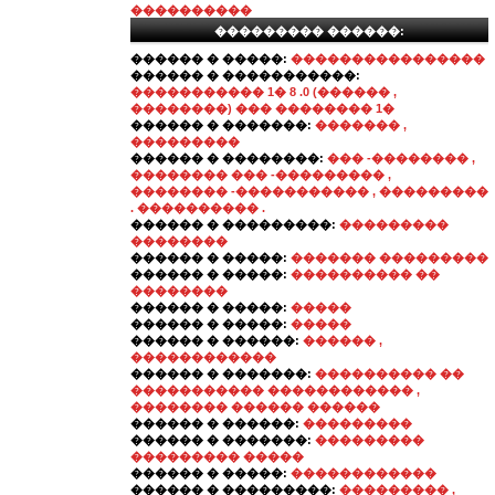
����������
��������� ������:
������ � �����:
����������������
������ � �����������:
����������� 1� 8 .0 (������ ,
��������) ��� �������� 1�
������ � �������:
������� ,
���������
������ � ��������:
��� -�������� ,
�������� ��� -��������� ,
�������� -����������� , ���������
. ���������� .
������ � ���������:
���������
��������
������ � �����:
������� ���������
������ � �����:
���������� ��
��������
������ � �����:
�����
������ � �����:
�����
������ � ������:
������ ,
������������
������ � �������:
���������� ��
����������� ������������ ,
�������� ������ ������
������ � ������:
���������
������ � �������:
���������
��������� �����
������ � �����:
������������
������ � ���������:
��������� ,