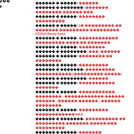
����
������ � �����:
������
�.
������ � �������:
������� ,
�������� ������ ��� ,
������ � �����:
��������
���������
������ � �����:
2� ��������� ��
������� ��������� ���������
ITOGO!Retail Suite
������ � �����:
������������
��������� ���� �� �������
������ � �����:
��������
������ � ��������:
��� -������
������ � �����:
�������� ��
��������
������ � �����:
���������
������ � �������:
���������
����������� (��������� �����)
������ � ��������:
������
������ � �����:
�����������
�������
������ � �����:
����������� ,
�������� , ������������ ������
������ , ������ ������ , ������
��������
������ � �����:
���������
������������ M&A
������ � �������:
���������� ��
��������� ������� ����� ���
���������
������ � �����:
�������