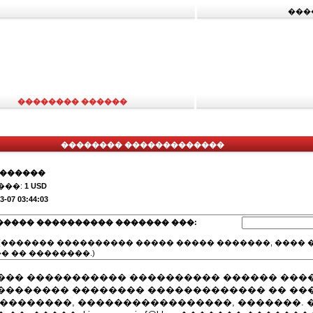
���
�������� ������
�������� �������������
�������
���:
1 USD
3-07 03:44:03
����� ���������� ������� ���:
(������� ���������� ����� ����� �������, ���� �
� �� ��������.)
��� ����������� ���������� ������ ���
�������� �������� ������������� �� ��
���������, �����������������, �������. 