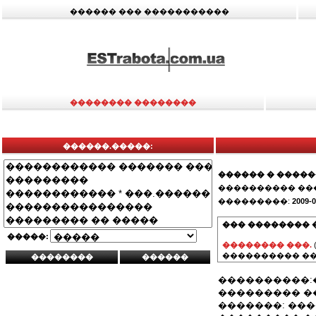
������ ��� �����������
�������� ��������
������.�����:
������ � ����
���������� ��
���������:
2009-0
��� �������� 
�����:
�������� ���.
���������� ��
����������:
��������� �
�������: ��