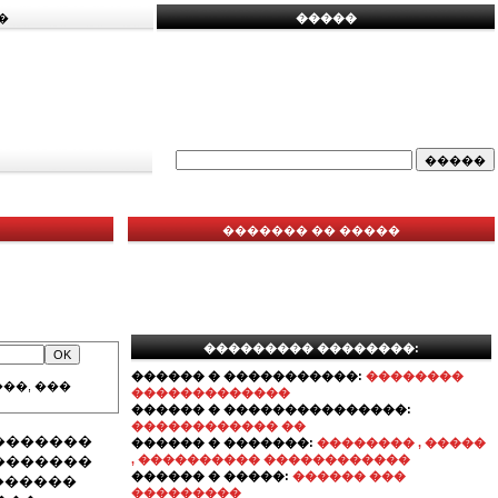
�
�����
������� �� �����
��������� ��������:
������ � �����������:
��������
��, ���
�������������
������ � ���������������:
������������ ��
�������
������ � �������:
�������� , �����
�������
, ���������� ������������
������ � �����:
������ ���
������
���������