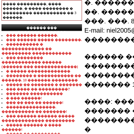
�. �����
���� ���������, ����
������, � ���� �������� �
��. �����
��������� ���������� �� 3
������.
���. ���. 8-09
������ ���
E-mail: nie
���������������
��� ������ ������.
�������
��� ������ ����� ��������.
���������� �
������������� ��
��������� ������������
������ �
��� ��������
������������ ������
��������: 0
(������ ��� �������������)
� ����� �������������
��������
�������� � ����������� ��
������. 10 ������� ��������
������� 1
����� �� ������� � �������
��� ���� �� ���������?
������� ����������
� ��� ������!
����: ��
��� �� ��� �� ������!
���������������.
������� 
���������� �� �������!
��� ������ ������ �����
��������
������������� ���������
����� ������ � ����
�
������!