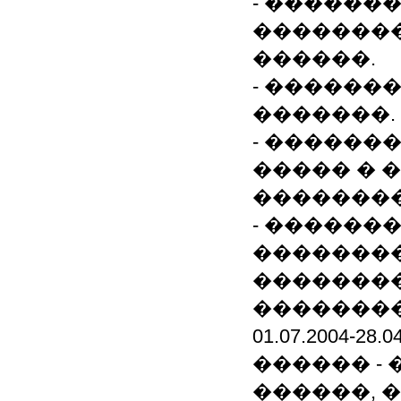
- ������
�������
������.
- ������
�������.
- ������
����� � 
��������
- ������
�������
�������
��������
01.07.2004-2
������ -
������, �