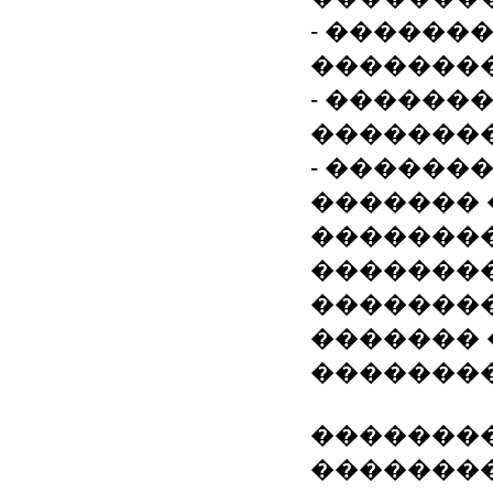
- ������
�������
- ������
��������
- ������
������� 
�������
��������
�������
�������
��������
��������
����������