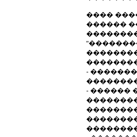
���� ������:
������ ��
��������
"�������
��������
��������
- ������
��������
- ������
��������
�������
��������
��������