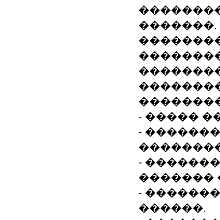
��������
�������.
��������
��������
��������
��������
��������
- ����� 
- ������
��������
- ������
������� 
- ������
������.