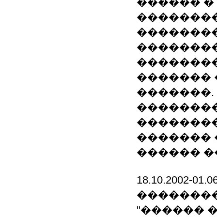
������ �
�������
�������
�������
��������
������� 
�������.
�������
��������
������� 
������ �
18.10.2002-0
�������
"������ �