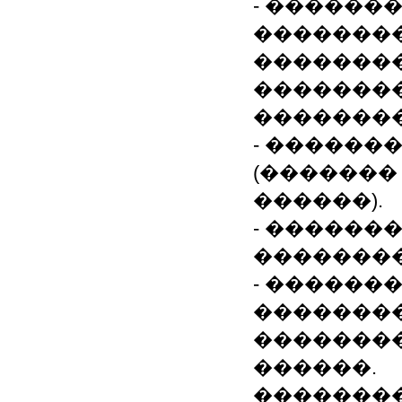
- ������
��������
��������
��������
��������
- ������
(�������
������).
- ������
��������
- ������
�������
��������
������.
��������