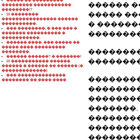
����� �� ���������
������ �
��������� �����������
��������!?
����� ��
10 ��������
���������������� ������
� �����
����������.
��� ��������, � ��� ��� �
��������
������� ���������� �
�����������.
������ ����. ��� ����� ��
����� ���� ���������
��������
��������.
������ ������? � �������!
��������
10 ����������� ������
������ � ������ �� ������ (�
�������������)
��� ��������������
����������
�������� �� ���� ����
�������
�������
�������.
��������
��������
��������