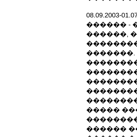
08.09.2003-0
������ -
������, �
��������
�������.
�������
��������
��������
��������
��������
����� ��
��������
������ �