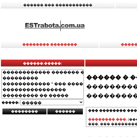
������ ��� �����������
�������� ��������
�����
������.�����:
������ � 
���������
���������
�����:
��� �������� ���
�������� ���.
(��
���, ��� ��������