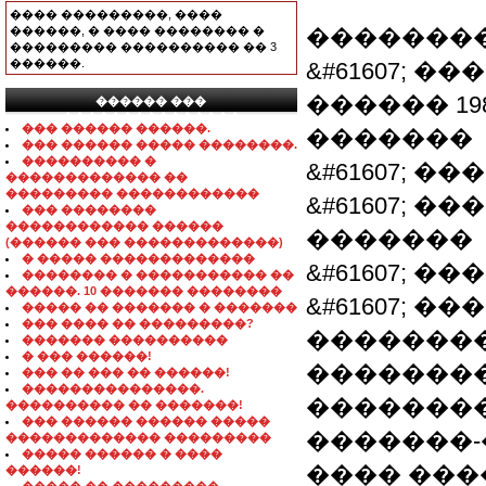
���� ���������, ����
������, � ���� �������� �
��������
��������� ���������� �� 3
������.
&#61607; �
������ 19
������ ���
���������������
��� ������ ������.
�������
��� ������ ����� ��������.
���������� �
&#61607; 
������������� ��
��������� ������������
&#61607; 
��� ��������
������������ ������
�������
(������ ��� �������������)
� ����� �������������
&#61607; ��
�������� � ����������� ��
������. 10 ������� ��������
&#61607; �
����� �� ������� � �������
��� ���� �� ���������?
�������
������� ����������
� ��� ������!
��������
��� �� ��� �� ������!
���������������.
��������
���������� �� �������!
��� ������ ������ �����
�������
������������� ���������
����� ������ � ����
���� ���
������!