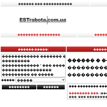
������ ��� �����������
�������� ��������
�����
������.�����:
�����
������ � 
���������
���������
�����:
��� �������� ���
�������� ���.
(��
���, ��� ��������