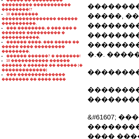
����� �� ���������
��������
��������� �����������
��������!?
10 ��������
�����, �
���������������� ������
����������.
�������
��� ��������, � ��� ��� �
������� ���������� �
���������
�����������.
������ ����. ��� ����� ��
��������
����� ���� ���������
��������.
�.�. ���
������ ������? � �������!
10 ����������� ������
������ � ������ �� ������ (�
�������������)
��������
��� ��������������
�������� �� ���� ����
��������
�������
&#61607; 
��������
���� ���