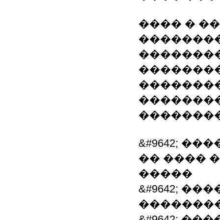
���� � ��
�������
��������
�������
�������
��������
�������
&#9642; �
�� ���� 
�����
&#9642; �
�������
&#9642; �