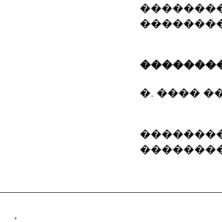
��������
��������
��������
�. ���� ���.
�������
�������