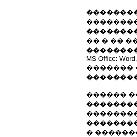
�������
��������
����������
�� � �� 
��������
MS Office: Word, 
�������
��������
������ �
��������
�������
�������
� ������