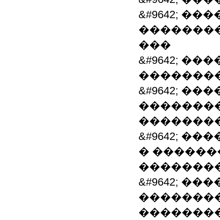
&#9642; �
�������� 
���
&#9642; �
�������
&#9642; �
��������
�������
&#9642; 
� ������
�������
&#9642; �
�������
��������