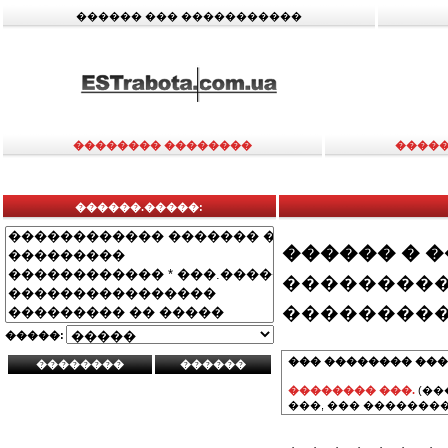
������ ��� �����������
�������� ��������
�����
������.�����:
������ � 
���������
���������
�����:
��� �������� ���
�������� ���.
(��
���, ��� ��������