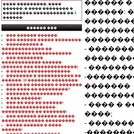
������ �
���� ���������, ����
������, � ���� �������� �
������: 
��������� ���������� �� 3
������.
��������
������ ���
��������
���������������
��� ������ ������.
��������
��� ������ ����� ��������.
���������� �
- ������
������������� ��
��������� ������������
����� ��
��� ��������
������������ ������
- ������
(������ ��� �������������)
� ����� �������������
-�������
�������� � ����������� ��
������. 10 ������� ��������
�������
����� �� ������� � �������
��� ���� �� ���������?
��������
������� ����������
� ��� ������!
��� �� ��� �� ������!
- ���� � 
���������������.
���������� �� �������!
����;
��� ������ ������ �����
������������� ���������
- ������� 
����� ������ � ����
������!
-�������