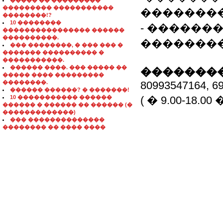
����� �� ���������
��������� �����������
��������
��������!?
10 ��������
- ������
���������������� ������
����������.
��������
��� ��������, � ��� ��� �
������� ���������� �
�����������.
������ ����. ��� ����� ��
��������
����� ���� ���������
��������.
80993547164, 6
������ ������? � �������!
10 ����������� ������
( � 9.00-18.0
������ � ������ �� ������ (�
�������������)
��� ��������������
�������� �� ���� ����