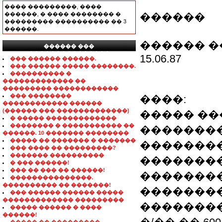
���� ���������, ����
������, � ���� �������� �
������
��������� ���������� �� 3
������.
������ �
������ ���
���������������
15.06.87
��� ������ ������.
��� ������ ����� ��������.
���������� �
������������� ��
��������� ������������
��� ��������
����:
������������ ������
(������ ��� �������������)
����� ��
� ����� �������������
�������� � ����������� ��
�������
������. 10 ������� ��������
����� �� ������� � �������
��������
��� ���� �� ���������?
������� ����������
�������
� ��� ������!
��� �� ��� �� ������!
��������
���������������.
���������� �� �������!
�������
��� ������ ������ �����
������������� ���������
��������
����� ������ � ����
������!