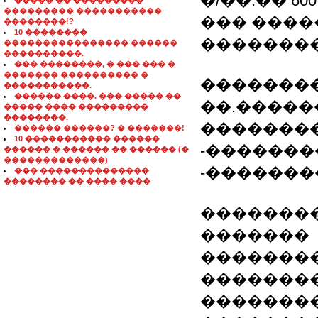
�/��.�� 600
����� �� ���������
��������� �����������
��� ����
��������!?
10 ��������
��������
���������������� ������
����������.
��� ��������, � ��� ��� �
������� ���������� �
�������� 
�����������.
������ ����. ��� ����� ��
��.������
����� ���� ���������
��������.
��������
������ ������? � �������!
10 ����������� ������
-��������:(
������ � ������ �� ������ (�
�������������)
-���������:
��� ��������������
�������� �� ���� ����
��������
�������
��������
�������
��������