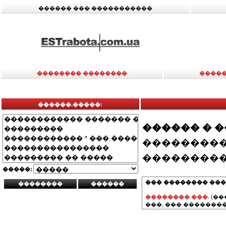
������ ��� �����������
�������� ��������
�����
������.�����:
������ � 
���������
���������
�����:
��� �������� ���
�������� ���.
(��
���, ��� ��������