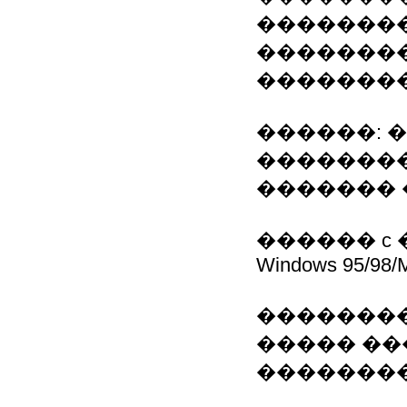
��������
��������
��������
������: 
��������
������� 
������ c 
Windows 95/98/
��������
����� ��
�������