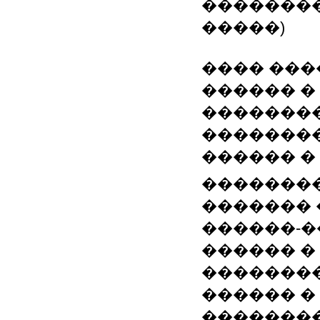
��������
�����)
���� ���
������ �
��������
���������
������ � 
��������
������� 
������-�
������ �
��������
������ �
�������