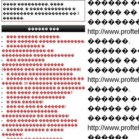
������ �
���� ���������, ����
������, � ���� �������� �
����� �� 6
��������� ���������� �� 3
������.
��������
������ ���
http://www.p
���������������
��� ������ ������.
������.
��� ������ ����� ��������.
���������� �
������ �
������������� ��
��������� ������������
����� �� 6
��� ��������
������������ ������
��������
(������ ��� �������������)
� ����� �������������
http://www.p
�������� � ����������� ��
������. 10 ������� ��������
������.
����� �� ������� � �������
��� ���� �� ���������?
������ �
������� ����������
� ��� ������!
��� �� ��� �� ������!
����� �� 6
���������������.
���������� �� �������!
��������
��� ������ ������ �����
������������� ���������
http://www.p
����� ������ � ����
������!
������.