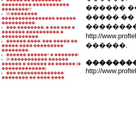
����� �� ���������
��������� �����������
������ �
��������!?
10 ��������
����� �� 6
���������������� ������
����������.
��������
��� ��������, � ��� ��� �
������� ���������� �
http://www.p
�����������.
������ ����. ��� ����� ��
������.
����� ���� ���������
��������.
������ ������? � �������!
10 ����������� ������
��������
������ � ������ �� ������ (�
�������������)
http://www.profte
��� ��������������
�������� �� ���� ����