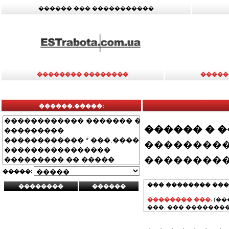
������ ��� �����������
�������� ��������
�����
������.�����:
������ � 
���������
���������
�����:
��� �������� ���
�������� ���.
(��
���, ��� ��������