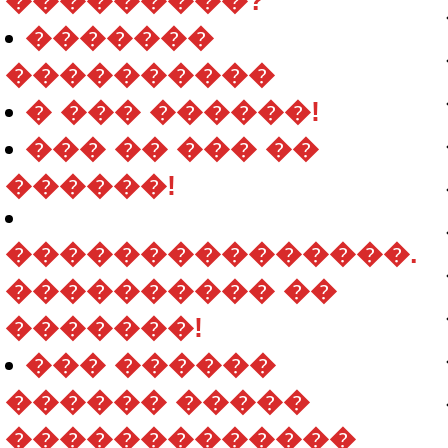
���������?
�������
����������
� ��� ������!
��� �� ��� ��
������!
���������������.
���������� ��
�������!
��� ������
������ �����
�������������