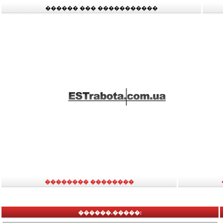
������ ��� �����������
�������� ��������
������.�����: