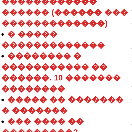
������������
������ (������ ���
�������������)
� �����
�������������
�������� �
����������� ��
������. 10 �������
��������
����� �� �������
� �������
��� ���� ��