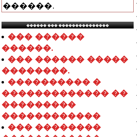
������.
������ ��� ���������������
��� ������
������.
��� ������ �����
��������.
���������� �
������������� ��
���������
������������
��� ��������