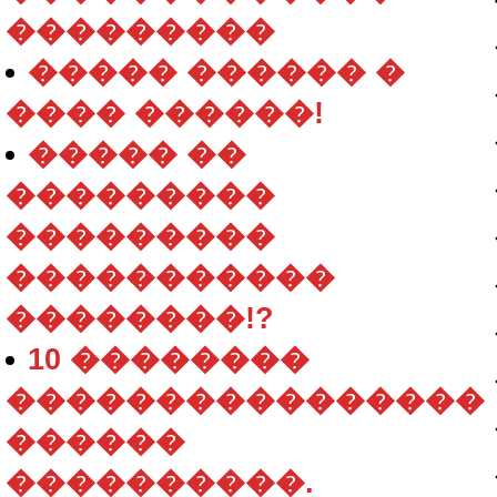
���������
����� ������ �
���� ������!
����� ��
���������
���������
�����������
��������!?
10 ��������
����������������
������
����������.