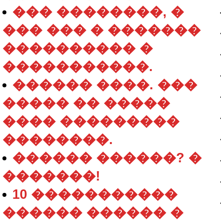
��� ��������, �
��� ��� � �������
���������� �
�����������.
������ ����. ���
����� �� �����
���� ���������
��������.
������ ������? �
�������!
10 �����������
������ ������ �