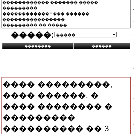
�����:
���� ���������,
���� ������, �
���� �������� �
���������
���������� �� 3