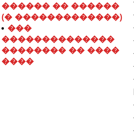
������ �� ������
(� �������������)
���
��������������
�������� �� ����
����