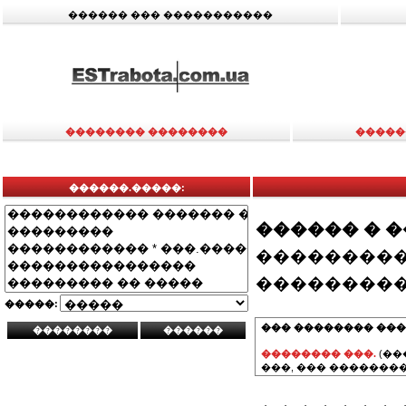
������ ��� �����������
�������� ��������
�����
������.�����:
������ � 
���������
���������
�����:
��� �������� ���
�������� ���.
(��
���, ��� ��������