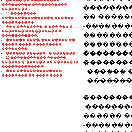
����� �� ���������
��������� �����������
��������
��������!?
10 ��������
�� ����
���������������� ������
����������.
-�������
��� ��������, � ��� ��� �
������� ���������� �
�������
�����������.
������ ����. ��� ����� ��
��������
����� ���� ���������
��������.
�������
������ ������? � �������!
10 ����������� ������
�������
������ � ������ �� ������ (�
�������������)
- ������ 
��� ��������������
�������� �� ���� ����
- ������
��������
-�������
������ �
-�������