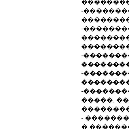
��������
-�������
�������
-�������
�������
��������
-�������
�������
-�������
�������
-�������
�����, �
�������
- ������
� ������