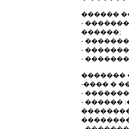
������ �
- ������
������;
- ������
- ������
- ������
������� 
-���� � �
- ������
- ������
�������
�������
- ������