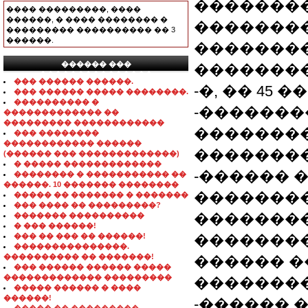
�������
���� ���������, ����
������, � ���� �������� �
��������
��������� ���������� �� 3
������.
��������
������ ���
��������
���������������
��� ������ ������.
-�, �� 45 �
��� ������ ����� ��������.
���������� �
-�������
������������� ��
��������� ������������
�������
��� ��������
������������ ������
��������
(������ ��� �������������)
� ����� �������������
-������ 
�������� � ����������� ��
������. 10 ������� ��������
��������
����� �� ������� � �������
��� ���� �� ���������?
��������
������� ����������
� ��� ������!
��� �� ��� �� ������!
�������
���������������.
���������� �� �������!
������ 
��� ������ ������ �����
������������� ���������
�������
����� ������ � ����
������!
-������ 