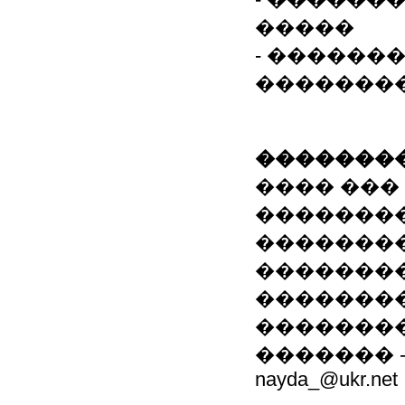
�����
- ������
��������
��������
���� ���
��������
��������
��������
��������
��������
������� - ds
nayda_@ukr.net