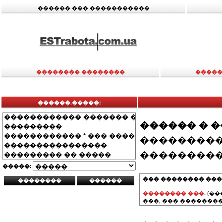
������ ��� �����������
�������� ��������
�����
������.�����:
������ � 
���������
���������
�����:
��� �������� ���
�������� ���.
(��
���, ��� ��������