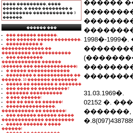
������ �
���� ���������, ����
������, � ���� �������� �
��������
��������� ���������� �� 3
������.
�������
������ ���
�������
���������������
��� ������ ������.
1998�-1999
��� ������ ����� ��������.
���������� �
�������
������������� ��
��������� ������������
(�������
��� ��������
������������ ������
�������
(������ ��� �������������)
� ����� �������������
��������
�������� � ����������� ��
������. 10 ������� ��������
����� �� ������� � �������
��� ���� �� ���������?
31.03.1969�.
������� ����������
� ��� ������!
02152 �. ��
��� �� ��� �� ������!
���������������.
�������,
���������� �� �������!
��� ������ ������ �����
�.8(097)438788
������������� ���������
����� ������ � ����
������!