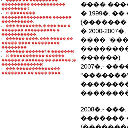
����� �� ���������
���� ���
��������� �����������
��������!?
� 1999�. 
10 ��������
���������������� ������
(�������
����������.
��� ��������, � ��� ��� �
� 2000-20
������� ���������� �
�����������.
���� "���
������ ����. ��� ����� ��
����� ���� ���������
��������
��������.
������ ������? � �������!
10 ����������� ������
������)
������ � ������ �� ������ (�
�������������)
2007�.- �
��� ��������������
�������� �� ���� ����
"�������
��������
��������
2008�.- �
������� 
(�������