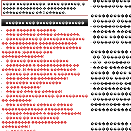
- ���������
���� ���������, ���� ������, �
- �������� �
���� �������� � ���������
���������� �� 3 ������.
�����������
- ������ ��
������ ��� ���������������
- ���������
��� ������ ������.
- ������ ���
��� ������ ����� ��������.
- ���� ����
���������� � �������������
- ������� �
�� ��������� ������������
��� �������� ������������
���������� 
������ (������ ���
�������������)
- �� (�����
� ����� �������������
- �/�, ������� 
�������� � ����������� ��
- ���� �����
������. 10 ������� ��������
�����, ����
����� �� ������� � �������
������ ����
��� ���� �� ���������?
������� ����������
- �������� �
� ��� ������!
- ����������
��� �� ��� �� ������!
�����������
���������������. ����������
- ���������
�� �������!
�������� ��
��� ������ ������ �����
������������� ���������
�����������
����� ������ � ���� ������!
����� �� ���������
��������� �����������
���������� 
��������!?
�����������