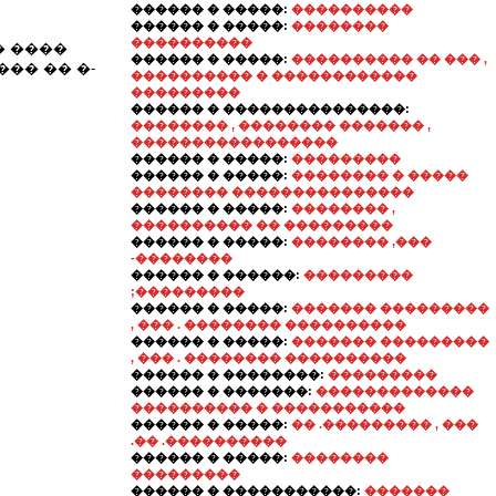
������ � �����:
����������
������ � �����:
��������
����������
� ����
������ � �����:
���������� �� ��� ,
�� �� �-
���������� � ������������
���������
������ � ���������������:
�������� , �������� ������� ,
�����������������
������ � �����:
���������
������ � �����:
�������� � �����
�������� ���������������
������ � �����:
�������� ,
���������� �� ���������
������ � �����:
�������� ,���
-��������
������ � ������:
���������
;���������
������ � �����:
������� ���������
, ��� . �������� ����������
������ � �����:
������� ���������
, ��� . �������� ����������
������ � ��������:
���������
������ � �������:
�������������
���������� � �����������
������ � �����:
�� .��������� , ���
.�� .����������
������ � �����:
��������
���������
������ � �����������:
�������