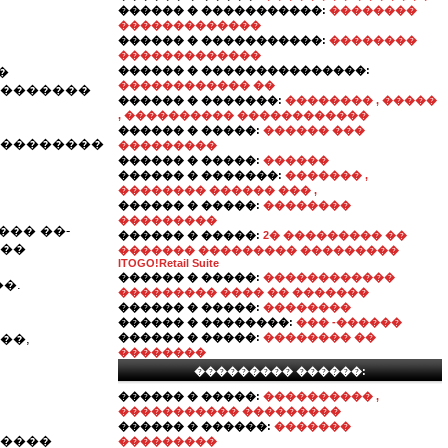
������ � �����������:
��������
�������������
������ � �����������:
��������
�������������
�
������ � ���������������:
������������ ��
��������
������ � �������:
�������� , �����
, ���������� ������������
������ � �����:
������ ���
���������
���������
������ � �����:
������
������ � �������:
������� ,
�������� ������ ��� ,
������ � �����:
��������
���������
��� ��-
������ � �����:
2� ��������� ��
���
������� ��������� ���������
ITOGO!Retail Suite
������ � �����:
������������
�.
��������� ���� �� �������
������ � �����:
��������
������ � ��������:
��� -������
��,
������ � �����:
�������� ��
��������
��������� ������:
������ � �����:
���������� ,
����������� ���������
������ � ������:
�������
�����
���������