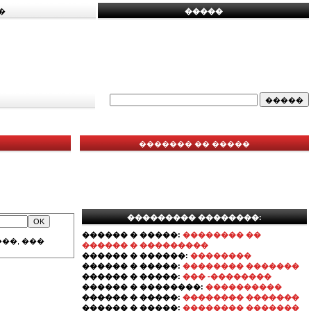
�
�����
������� �� �����
��������� ��������:
������ � �����:
�������� ��
��, ���
������ � ���������
������ � ������:
��������
������ � �����:
�������� �������
������ � �����:
��� -��������
������ � ��������:
����������
������ � �����:
�������� �������
������ � �����:
�������� �������