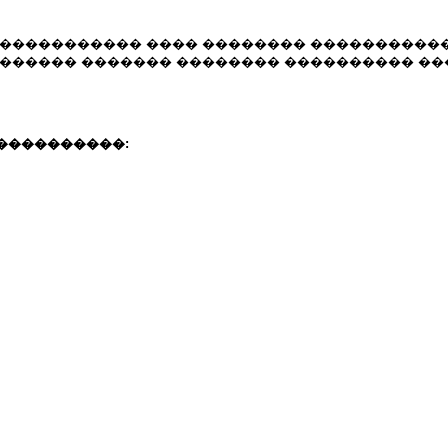
������������ ���� �������� ����������
������� ������� �������� ���������� ���
����������: