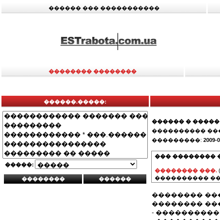
������ ��� �����������
�������� ��������
������.�����:
������ � �����
���������� ��
���������:
2009-0
��� �������� 
�����:
�������� ���.
���������� ��
�������� ��
�������� ��
- ����������