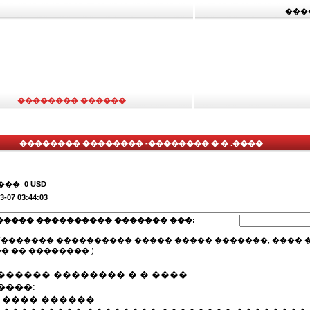
���
�������� ������
�������� �������� -�������� � � .����
���:
0 USD
3-07 03:44:03
����� ���������� ������� ���:
(������� ���������� ����� ����� �������, ���� �
� �� ��������.)
������-�������� � �.����
����:
 ���� ������