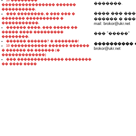
10 ��������
�������.
���������������� ������
����������.
���� ��� ��
��� ��������, � ��� ��� �
������� ���������� �
������ � ��
�����������.
mail: brokor@ukr.net
������ ����. ��� ����� ��
����� ���� ���������
��� "�����"
��������.
������ ������? � �������!
���������� 
10 ����������� ������ ������
brokor@ukr.net
� ������ �� ������ (�
�������������)
��� �������������� ��������
�� ���� ����