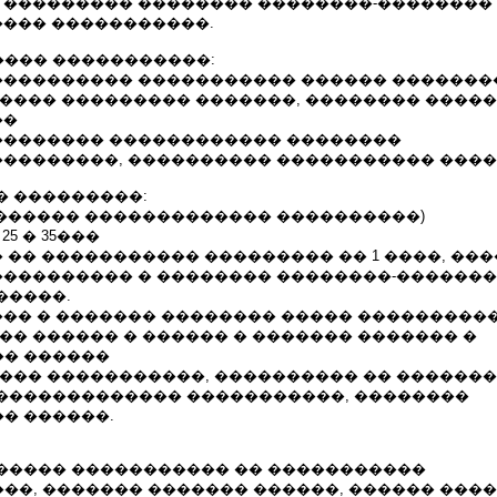
� ��������� �������� ��������-��������
���� �����������.
��� �����������:
����������� ����������� ������ �������
����� ��������� �������, �������� ����
��
��������� ������������ ��������
����������, ���������� ����������� ���
� ���������:
�������� ������������� ����������)
25 � 35���
� �� ����������� ��������� �� 1 ����, ���
 ���������� � �������� ��������-������
�����.
��� � ������� �������� ����� ����������
�� ������ � ������ � ������� ������� �
� ������
���� �����������, ���������� �� �������
������������� �����������, ��������
� ������.
����� ����������� �� �����������
��, ������� ������� ������, ������ ���