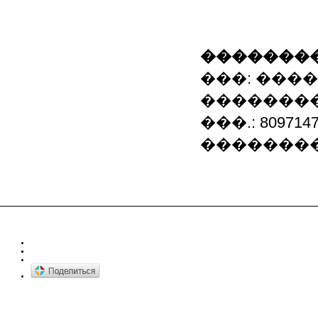
��������
���: ���
�������
���.: 8097147
����������