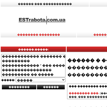
������ ��� �����������
�������� ��������
�����
������.�����:
������ � 
���������
���������
�����:
��� �������� ���
�������� ���.
(��
���, ��� ��������