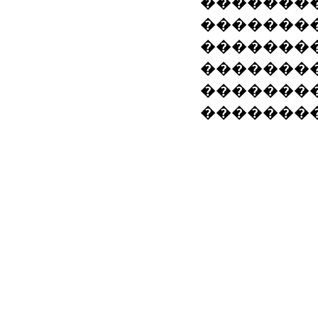
��������
��������
��������
��������
��������
��������