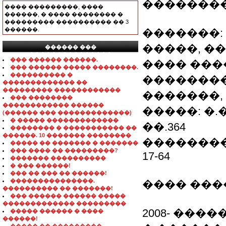
�������
���� ���������, ����
������, � ���� �������� �
��������� ���������� �� 3
������.
�������:
�����, �
������ ���
���������������
��� ������ ������.
���� �����
��� ������ ����� ��������.
���������� �
��������
������������� ��
��������� ������������
�������,
��� ��������
������������ ������
�����: �.
(������ ��� �������������)
� ����� �������������
��.364
�������� � ����������� ��
������. 10 ������� ��������
����������
����� �� ������� � �������
��� ���� �� ���������?
17-64
������� ����������
� ��� ������!
��� �� ��� �� ������!
���������������.
���� ���
���������� �� �������!
��� ������ ������ �����
������������� ���������
2008- ���
����� ������ � ����
������!