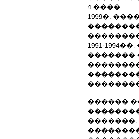
4 ����.
1999�. ��
�������
��������
1991-1994
������� 
�������
�������
�������
������ ��: Wor
��������
�������.
�������