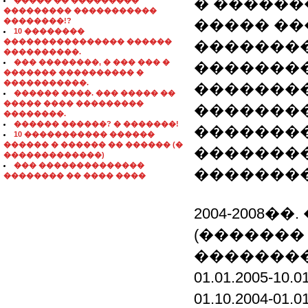
� ������
����� �� ���������
��������� �����������
��������!?
����� ��
10 ��������
���������������� ������
��������
����������.
��� ��������, � ��� ��� �
��������
������� ���������� �
�����������.
�������
������ ����. ��� ����� ��
����� ���� ���������
�������
��������.
������ ������? � �������!
��������
10 ����������� ������
������ � ������ �� ������ (�
��������
�������������)
��� ��������������
��������
�������� �� ���� ����
2004-2008�
(�������
��������
01.01.2005-1
01.10.2004-