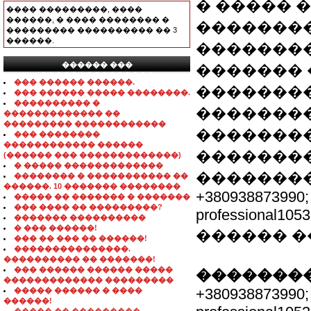
� ����� 
���� ���������, ����
������, � ���� �������� �
��������
��������� ���������� �� 3
������.
��������
������ ���
������� 
���������������
��� ������ ������.
��������
��� ������ ����� ��������.
���������� �
���������
������������� ��
��������� ������������
��������
��� ��������
������������ ������
��������
(������ ��� �������������)
� ����� �������������
��������
�������� � ����������� ��
������. 10 ������� ��������
+380938873990;
����� �� ������� � �������
��� ���� �� ���������?
professional105
������� ����������
� ��� ������!
������ 
��� �� ��� �� ������!
���������������.
���������� �� �������!
��� ������ ������ �����
��������
������������� ���������
+380938873990;
����� ������ � ����
������!