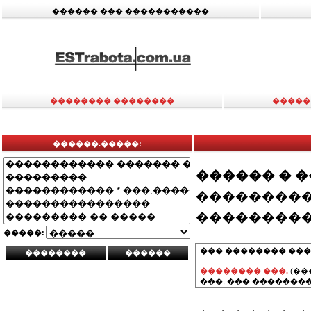
������ ��� �����������
�������� ��������
�����
������.�����:
������ � 
���������
���������
�����:
��� �������� ���
�������� ���.
(��
���, ��� ��������