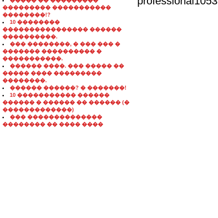
professional105
����� �� ���������
��������� �����������
��������!?
10 ��������
���������������� ������
����������.
��� ��������, � ��� ��� �
������� ���������� �
�����������.
������ ����. ��� ����� ��
����� ���� ���������
��������.
������ ������? � �������!
10 ����������� ������
������ � ������ �� ������ (�
�������������)
��� ��������������
�������� �� ���� ����