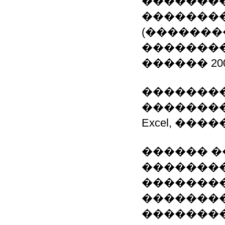
��������
�������
(�������
��������
������ 20
��������
���������
Excel, ���
������ �
�������
�������
�������
�������