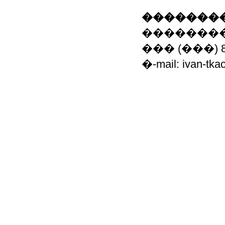
��������
��������
��� (���) 8-0
�-mail: ivan-tk