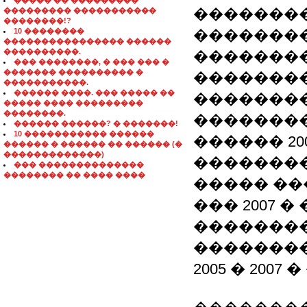
����� �� ���������
��������
��������� �����������
��������!?
10 ��������
��������
���������������� ������
����������.
��������
��� ��������, � ��� ��� �
������� ���������� �
�������
�����������.
������ ����. ��� ����� ��
��������
����� ���� ���������
��������.
��������
������ ������? � �������!
10 ����������� ������
������ 20
������ � ������ �� ������ (�
�������������)
�������
��� ��������������
�������� �� ���� ����
����� ��
��� 2007 
�������
�������
2005 � 200