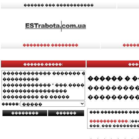
������ ��� �����������
�������� ��������
�����
������.�����:
���
������ � 
���������
���������
�����:
��� �������� ���
�������� ���.
(��
���, ��� ��������