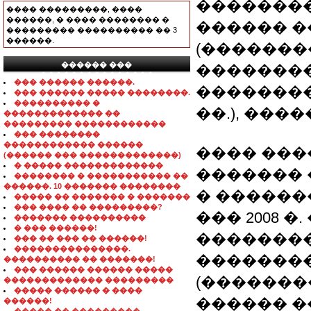
��������
���� ���������, ����
������, � ���� �������� �
������ 
��������� ���������� �� 3
������.
(������
������ ���
�������
���������������
��� ������ ������.
���������
��� ������ ����� ��������.
���������� �
��.), ���
������������� ��
��������� ������������
��� ��������
������������ ������
���� ���
(������ ��� �������������)
� ����� �������������
�������
�������� � ����������� ��
������. 10 ������� ��������
� ������
����� �� ������� � �������
��� ���� �� ���������?
��� 2008 
������� ����������
� ��� ������!
��������
��� �� ��� �� ������!
���������������.
�������
���������� �� �������!
��� ������ ������ �����
(�������
������������� ���������
����� ������ � ����
������ �
������!