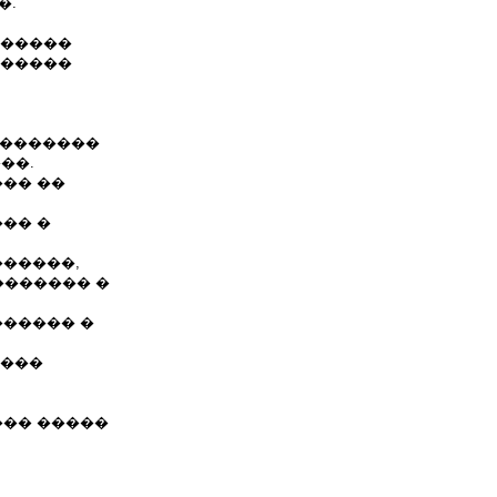
�.
������
������
��������
��.
��� ��
�� �
������,
������� �
������ �
����
��� �����