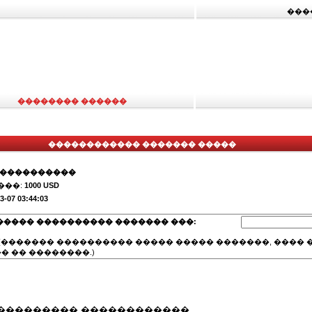
���
�������� ������
������������ ������� �����
�����������
���:
1000 USD
3-07 03:44:03
����� ���������� ������� ���:
(������� ���������� ����� ����� �������, ���� �
� �� ��������.)
��������� ������������