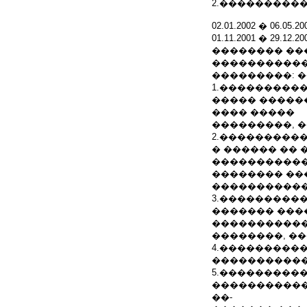
2.����������
02.01.2002 � 0
01.11.2001 � 2
�������� ��
�����������
���������: 
1.���������
����� �����
���� �����
���������, 
2.����������
� ������ ��
�����������
�������� ��
�����������
3.���������
������� ���
�����������
��������, ��
4.���������
�����������
5.���������
�����������
��-