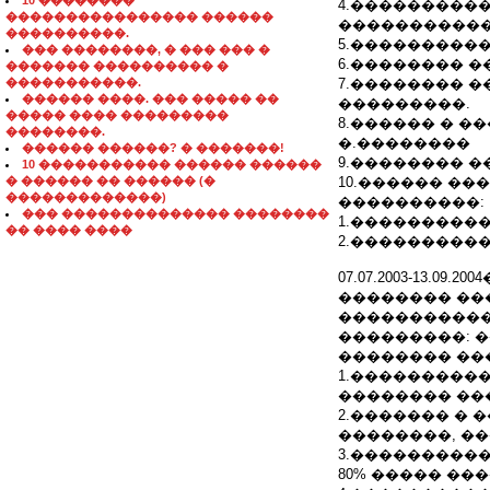
10 ��������
4.����������
���������������� ������
�����������
����������.
5.���������
��� ��������, � ��� ��� �
6.�������� 
������� ���������� �
�����������.
7.�������� 
������ ����. ��� ����� ��
���������.
����� ���� ���������
8.������ � �
��������.
�.��������
������ ������? � �������!
9.�������� 
10 ����������� ������ ������
� ������ �� ������ (�
10.������ ��
�������������)
����������:
��� �������������� ��������
1.����������
�� ���� ����
2.����������
07.07.2003-13.
�������� ��
�����������
���������: 
�������� ��
1.����������
�������� ��
2.������� �
��������, �
3.���������
80% ����� ��