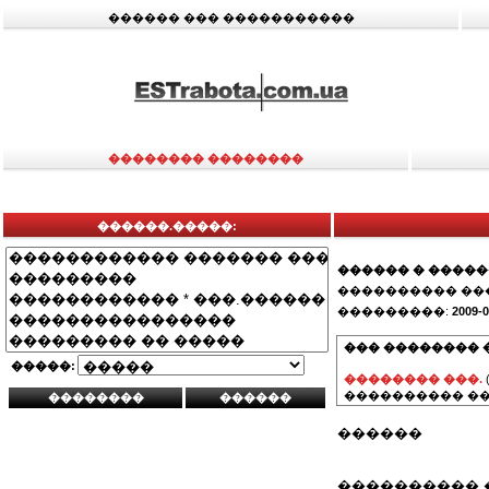
������ ��� �����������
�������� ��������
������.�����:
������ � ����
���������� ��
���������:
2009-0
��� �������� 
�����:
�������� ���.
���������� ��
������
���������� 