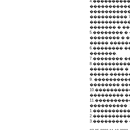
4.���������
�����������
�����������
���������� 
�����������
������� � �
5.�������� 
�������� � 
����� �����
6.�������� 
�������.
7.�������� 
8.����������
��������� �
�����-������
9. ��������
�������� ��
10.���������
��������� �
11.��������
���������� :
1.����������
2.����������
3.�������� �