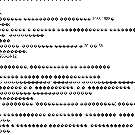
:
����� ��������� �������� 1983-1988�.
��:
�� ���� � ������ ������������� ������
� : ���������
���:
����, �������� ������ �.20,��.58
�������:
 955-14-12
�������, ���������� �� ��������.
��������� ����� ��� ������������
� ������������: ������� ��������� ����
����� �.�. ����������, �.�. �����������
��������� ��������� ������
���������:
 �������� (����������� ���������) ����
� ����������� ���������, ��������, ���
���.
���� � �������� ����������, �����������
���.