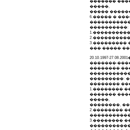
������� ���
�����,
����� �����
6.����� � �
������������
����������:
1.����������
2.����������
3.��������� 
��� ����� �
20.10.1997-27.
�������-���
�������� ��
�����������
���������: 
�������� ��
1.�������� �
������� ���
�����,
��������, ��
2.�������� �
�����������
3.�������� 
�����������