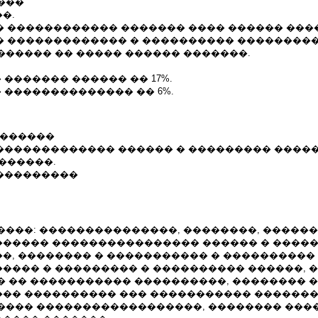
���
�.
� ������������ ������� ���� ������ ���
�� ������������� � ���������� ���������
������ �� ����� ������ �������.
 ������� ������ �� 17%.
 �������������� �� 6%.
�������
 ������������� ������ � ��������� ����
�������.
����������
����: ���������������, ��������, ������
����� ���������������� ������ � ����
�, �������� � ����������� � ����������
���� � ��������� � ���������� ������, 
� �� ����������� ����������, �������� 
�� ���������� ��� ����������� �������
���� ������������������, �������� ���