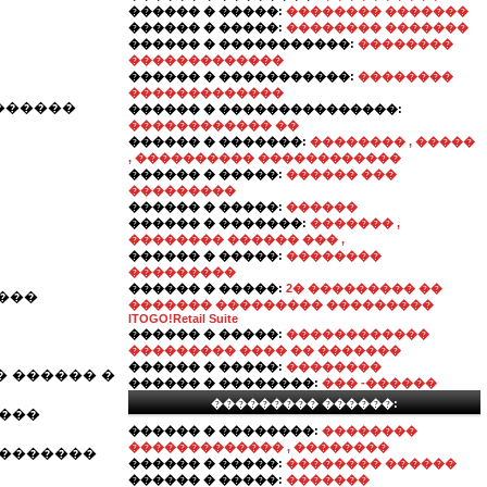
������ � �����:
�������� �������
������ � �����:
�������� �������
������ � �����������:
��������
�������������
������ � �����������:
��������
�������������
������
������ � ���������������:
������������ ��
������ � �������:
�������� , �����
, ���������� ������������
������ � �����:
������ ���
���������
������ � �����:
������
������ � �������:
������� ,
�������� ������ ��� ,
������ � �����:
��������
���������
������ � �����:
2� ��������� ��
���
������� ��������� ���������
ITOGO!Retail Suite
������ � �����:
������������
��������� ���� �� �������
������ � �����:
��������
� ������ �
������ � ��������:
��� -������
��������� ������:
����
������ � ��������:
��������
������������� , ��������
 �������
������ � �����:
�������� ������
������ � �����:
�������