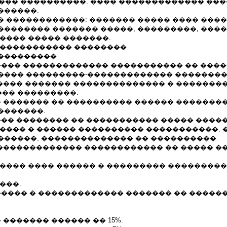
10.2002 ��� ����������. ���� ������������� ���
������.
� ������������: ������� ����� ���� ���
�������� ������� �����, ���������, ���
���� ����� �������.
������������ ��������
���������:
���� ������������� ����������� �� ���
���� ���������-������������� ��������
����� ������� �������������� � �������
�� ���������.
� ������� �� ���������� ������ ��������
�������.
��� �������� �� ����������� ����� ����
����� � ������ ���������� �����������, 
������, �������������� �� ����������.
 ������������� ������������ �� ����� �
����� ���� ������ � ��������� ��������
���.
����� � ������������� ������� �� �����
 ������� ������ �� 15%.