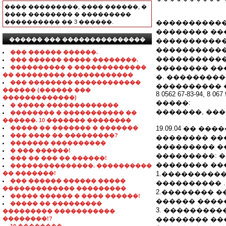
���� ���������, ���� ������, �
���� �������� � ���������
���������� �� 3 ������.
�����������
�������� ���
������ ��� ���������������
�����������
�����������
��� ������ ������.
�����������
��� ������ ����� ��������.
���������� � �������������
�������� ��
�� ��������� ������������
�. ����������
��� �������� ������������
���������� 
������ (������ ���
8 0562 67-83-94, 8 067
�������������)
�����:
� ����� �������������
�������, ���
�������� � ����������� ��
������. 10 ������� ��������
����� �� ������� � �������
19.09.04 �� 
��� ���� �� ���������?
�������� ��
������� ����������
��������� ��
� ��� ������!
���������: 
��� �� ��� �� ������!
�������� ��
���������������. ����������
�� �������!
1.����������
��� ������ ������ �����
���������� .
������������� ���������
2.�������� �
����� ������ � ���� ������!
������ ����
����� �� ���������
3. ��������
��������� �����������
��������!?
�������� ��