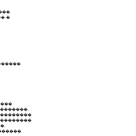
���.
� �
������.
����
 �������,
���������
���������
�,
������