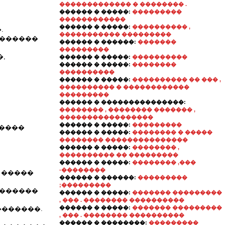
������������� � �������� .
������ � �����:
���������
������������
������ � �����:
���������� ,
.
����������� ���������
�������
������ � ������:
�������
���������
,
������ � �����:
����������
������ � �����:
��������
����������
������ � �����:
���������� �� ��� ,
���������� � ������������
���������
������ � ���������������:
�������� , �������� ������� ,
�����������������
������ � �����:
���������
������
������ � �����:
�������� � �����
�������� ���������������
������ � �����:
�������� ,
���������� �� ���������
������ � �����:
�������� ,���
-��������
 �����
������ � ������:
���������
;���������
�������
������ � �����:
������� ���������
, ��� . �������� ����������
������ � �����:
������� ���������
�������.
, ��� . �������� ����������
������ � ��������:
���������