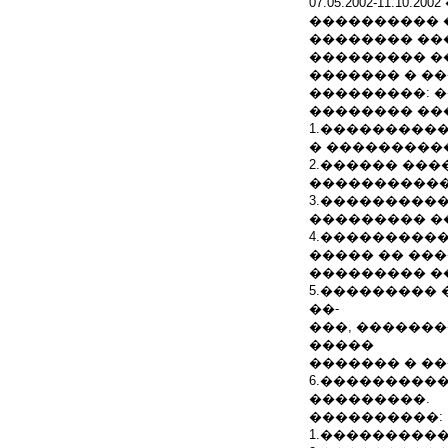
07.05.2002-11.
���������� 
�������� ��
��������� �
������� � ��
���������: 
�������� ��
1.���������
� ���������
2.������ ��
�����������
3.���������
��������� �
4.���������
����� �� ��
��������� �
5.���������
��-
���, ������
�����
������� � ��
6.���������
���������.
����������:
1.����������