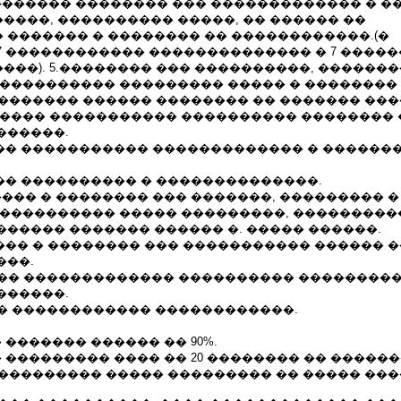
������� �������� ��� ������������� � �
����, ���������� �����, �� ������ ��
 ������� � �������� �� ������������.(�
7 ������������ �������������� � 7 ����
���). 5.�������� ��� ����������, ������
����������� ��������� ����� � �������� 
� ������� ������ �������� �� ������� ��
����� ����������� ���������� �������� 
������.
��� ����������� ������������� � ������
��� ���������� � ��������������.
��� � �������� ��� �������, ��������� �
 ���������� ����� ���������, ���������
����� ������� ������ �. ����� ������.
���� � �������� ��� ����������� ������ 
���.
�� ������������� ���������� ���������, 
������.
�� ������������ ������������.
 ������� ������ �� 90%.
 ��������� ���� �� 20 �������� �� ������
 ��������� ����� ��������� �� ����� ���