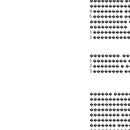
��������� �
�����������
4.�������� �
5.�������� 
���������� 
����������:
1.����������
2.����������
��������, �
1.���������
2.������� � 
3.�������� 
������ ����
�����������
�����������
�����������
�������� ��
�����������
������� ���