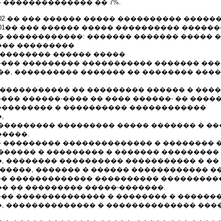
 �������������� �� 7%.
6.05.2002 �� ��� ������ ����� ���������� �����
9.12.2001�� ��� ������ ����� ���������� ������
� ������������: ������� ������� ����� �
�� ���������
��������� ������ �����
���� ��������� ����������� ������� ���
��, ���������� ������� �� �������� ���
������������ �� ��������� ������ � ����
��� ������-���� �� ���� ������- �� ���
 ��������� � ���������� ������������
,
��������� ��������� ����� ������� � ��
����.
� ��������� �������������� � �������� 
������ � ��������� � ������� ���������
, �������� ���������� ����������� � �� 
�����, ������� � ������ ������������ �
�� ������������� ���������� ���������
� �� ��������� �����-�������.
��� �������������� � �������� � ������
, �������������� � �������������� ���