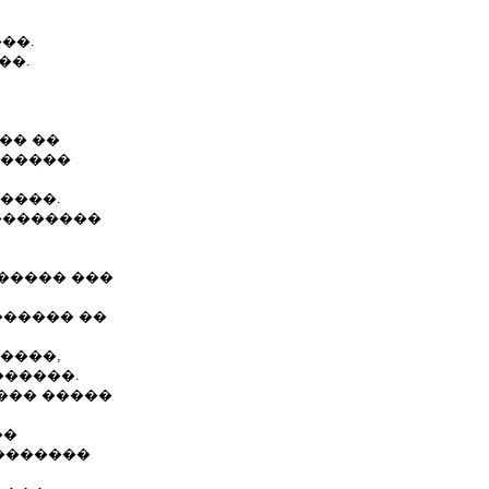
���.
��.
�� ��
������
����.
���������
����� ���
������ ��
����,
������.
��� �����
��
�������