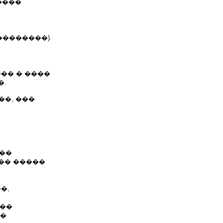
����
��������).
�� � ����
�.
���, ���
 ��
�� �����
�,
���
��