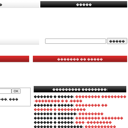
�
�����
������� �� �����
��������� ��������:
������ � �����:
�������� ��������
��, ���
-�������� � � .����
������ � �����:
�������� ��
������ � ���������
������ � ������:
��������
������ � �����:
�������� �������
������ � �����:
��� -��������
������ � ��������:
����������