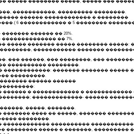
�� ����� �������� �����, ����� ��� ����
���, �����������, ��������� ��������.
������� ������ ������������ � ��������
��.( 6 ������������ � 5 �������� ������
 ������� ������ �� 20%.
 �������������� �� 7%.
�� ����� ������� ����� �������� �����: �
���������, ����������� ������� �������
08.2001��. ��� ������, ��� ��������, ��� ������
�� ���������� ��������.
� ������������: ������� ������� ����� �
�� ���������.
�������� ������ ������
���������:
� ������ � ������������ � ������������
��������; �������������- ������ ������
������, �����, �������.
� ������� ���� �� �����, ������� �������
���� ��������.
�� ������������ ���������� ����������
� �������� ����� � �������, ��������� 