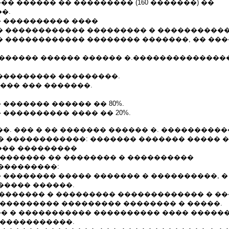
�� ������ �� ��������� (160 �������) ��
�.
� ���������� ����
�� ������������ ��������� � �����������
�� ������������ �������� �������, �� ��
������� ������ ������ �.���������������
���������� ���������.
���� ��� �������.
 ������� ������ �� 80%.
 ���������� ���� �� 20%.
09.2004��. ��� � �� ������� ������ �. ��������
� ������������: ������� ������� ����� �
�� ���������
�������� �� �������� � ����������
���������:
 �������� ����� ������� � ����������, �
����� ������.
 �������� � ��������� ������������� � �
���������� ��������� �������� � �����.
�� � ����������� ���������� ���� �����
������������.