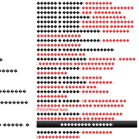
������ � ������:
��������
������ � �����:
�������� �������
������ � �����:
��� -��������
������ � ��������:
����������
������ � �����:
�������� �������
������ � �����:
�������� �������
������ � �����������:
��������
�������������
������ � �����������:
��������
�������������
������ � ���������������:
������������ ��
�
������ � �������:
�������� , �����
, ���������� ������������
������ � �����:
������ ���
������
���������
������ � �����:
������
������ � �������:
������� ,
�������� ������ ��� ,
��������
������ � �����:
��������
���������
������ � �����:
2� ��������� ��
��������
������� ��������� ���������
ITOGO!Retail Suite
������ � �����:
������������
��������� ���� �� �������
 �����, �
��������� ������:
�
������ � �����:
���������
(������������)