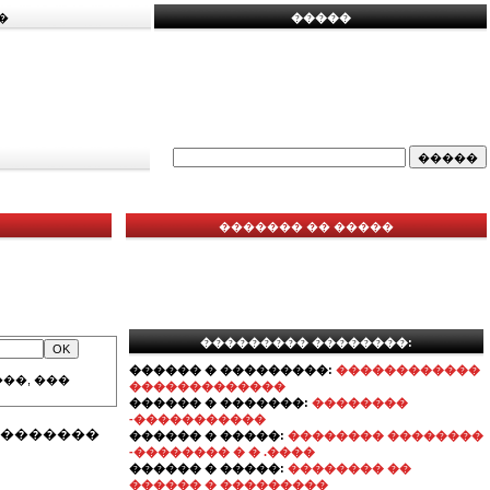
�
�����
������� �� �����
��������� ��������:
������ � ���������:
������������
��, ���
�������������
������ � �������:
��������
-�����������
��������
������ � �����:
�������� ��������
-�������� � � .����
������ � �����:
�������� ��
������ � ���������