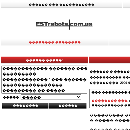
������ ��� �����������
�������� ��������
������.�����:
������ � ����
���������� ��
���������:
2009-0
��� �������� 
�����:
�������� ���.
���������� ��
��������� �
� ����� ���
������ ����