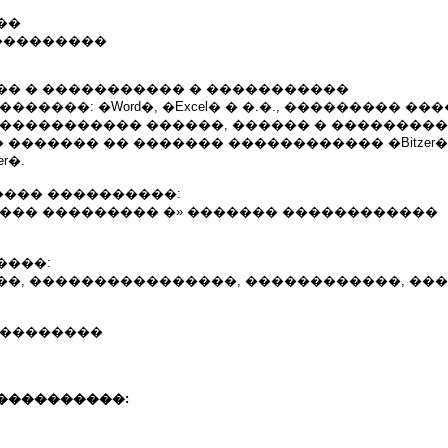
��
����������
�� � ����������� � �����������
������: �Word�, �Excel� � �.�., ��������� ��
 ����������� ������, ������ � ��������
������ �� ������� ������������ �Bitzer�, �P
er�.
��� ����������:
���� ��������� �» ������� ������������
����:
��, ����������������, ������������, ���
 ��������
����������: