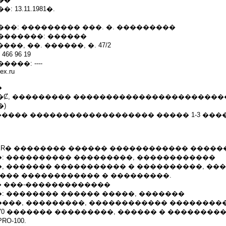
13.11.1981�.
��: ��������� ���. �. ���������
�������: ������
���, ��. ������, �. 47/2
66 96 19
���: ----
ex.ru
�
� ���Ȼ, ��������� �����������������������
�)
�������� ������������������� ����� 1-3 ��
 MASTER� �������� ������ ������������ ����
: ���������� ���������, ������������
, ������� ����������� � ����������, ��
���� ������������ � ���������.
��� ���-�������������
: �������� ������ �����, �������
���, ���������, ������������ ���������
0 ������� ���������, ������ � ��������
O-100.