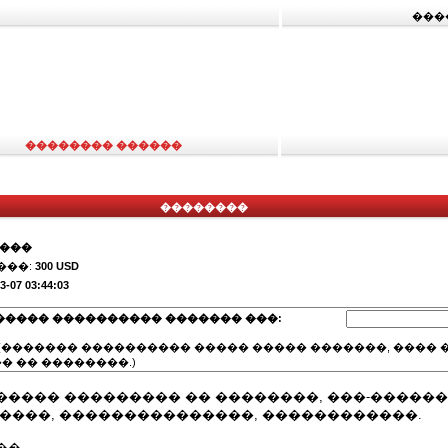
���
�������� ������
��������
����
���:
300 USD
3-07 03:44:03
����� ���������� ������� ���:
(������� ���������� ����� ����� �������, ���� �
� �� ��������.)
����� ��������� �� ��������, ���-�����
�����, ���������������, ������������.
��