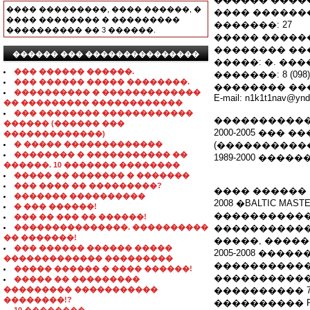
���� ���������, ���� ������, �
���� ��������: 
���� �������� � ���������
�������: 27
���������� �� 3 ������.
����� ������
�������� ��
������ ��� ���������������
�����: �. ����
��� ������ ������.
�������: 8 (098) 4
��� ������ ����� ��������.
�������� ����
���������� � �������������
E-mail: n1k1t1nav@ynd
�� ��������� ������������
��� �������� ������������
����������
������ (������ ���
2000-2005 ��
�������������)
� ����� �������������
(����������
�������� � ����������� ��
1989-2000 ��
������. 10 ������� ��������
����� �� ������� � �������
��� ���� �� ���������?
���� ������
������� ����������
2008 �BALTIC
� ��� ������!
�����������
��� �� ��� �� ������!
���������������. ����������
�����������
�� �������!
�����, ����
��� ������ ������ �����
2005-2008 ���
������������� ���������
�����������
����� ������ � ���� ������!
�����������
����� �� ���������
��������� �����������
���������� 7
��������!?
���������� PR