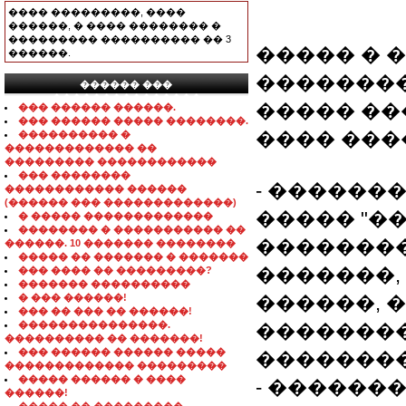
���� ���������, ����
������, � ���� �������� �
��������� ���������� �� 3
����� � 
������.
��������
������ ���
���������������
����� ��
��� ������ ������.
��� ������ ����� ��������.
���� ���
���������� �
������������� ��
��������� ������������
��� ��������
- ������
������������ ������
(������ ��� �������������)
����� "�
� ����� �������������
�������� � ����������� ��
��������
������. 10 ������� ��������
����� �� ������� � �������
�������,
��� ���� �� ���������?
������� ����������
� ��� ������!
������, 
��� �� ��� �� ������!
���������������.
��������
���������� �� �������!
��� ������ ������ �����
��������
������������� ���������
����� ������ � ����
- ������
������!