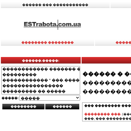
������ ��� �����������
�������� ��������
�����
������.�����:
������ � 
���������
���������
�����:
��� �������� ���
�������� ���.
(��
���, ��� ��������