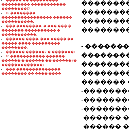
����� �� ���������
��������
��������� �����������
��������!?
�������
10 ��������
���������������� ������
��������
����������.
��� ��������, � ��� ��� �
��������
������� ���������� �
�����������.
������ ����. ��� ����� ��
����� ���� ���������
- ������
��������.
������ ������? � �������!
��������
10 ����������� ������
������ � ������ �� ������ (�
��������
�������������)
��� ��������������
��������
�������� �� ���� ����
������� 
-�������
-�������
-�������
-������ 
-������ 