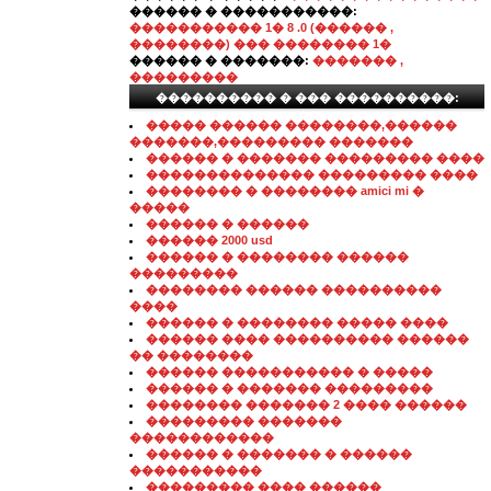
������ � �����������:
����������� 1� 8 .0 (������ ,
��������) ��� �������� 1�
������ � �������:
������� ,
���������
���������� � ��� ����������:
����� ������ ��������,������
�������,��������� �������
������ � ������� ��������� ����
�������������� ��������� ����
�������� � �������� amici mi �
�����
������ � ������
������ 2000 usd
������ � �������� ������
���������
�������� ������ ����������
����
������ � �������� ����� ����
������ ���� ���������� ������
�� ��������
������ ����������� � �����
������ � ������� ���������
�������� ������� 2 ���� ������
��������� �������
������������
������ � ������� � ������
�����������
��������� ���� ������