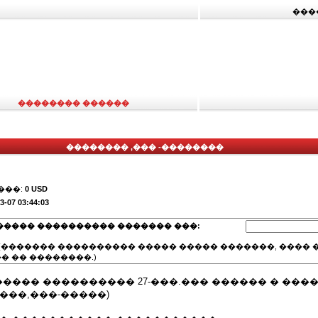
���
�������� ������
�������� ,��� -��������
���:
0 USD
3-07 03:44:03
����� ���������� ������� ���:
(������� ���������� ����� ����� �������, ���� �
� �� ��������.)
���� ���������� 27-���.��� ������ � ���
���,���-�����)