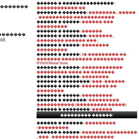
������ � ���������������:
��������
������������ ��
������ � �������:
�������� , �����
, ���������� ������������
������ � �����:
������ ���
���������
������ � �����:
������
�������
������ � �������:
������� ,
8.
�������� ������ ��� ,
������ � �����:
��������
���������
������ � �����:
2� ��������� ��
������� ��������� ���������
ITOGO!Retail Suite
������ � �����:
������������
��������� ���� �� �������
������ � �����:
��������
������ � ��������:
��� -������
������ � �����:
�������� ��
��������
������ � �����:
���������
������ � �������:
���������
����������� (��������� �����)
������ � ��������:
������
��������� ������:
������ � ������:
���������
;���������
������ � �����:
������� ���������
, ��� . �������� ����������