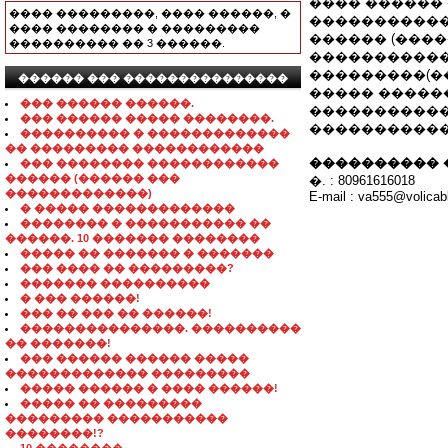
���� ������
���� ���������, ���� ������, �
�����������
���� �������� � ���������
������ (�����
���������� �� 3 ������.
�����������
���������(�
������ ��� ���������������
����� �����
��� ������ ������.
�����������
��� ������ ����� ��������.
�������������
���������� � �������������
�� ��������� ������������
���������� 
��� �������� ������������
������ (������ ���
�. : 80961616018
�������������)
E-mail : va555@volica
� ����� �������������
�������� � ����������� ��
������. 10 ������� ��������
����� �� ������� � �������
��� ���� �� ���������?
������� ����������
� ��� ������!
��� �� ��� �� ������!
���������������. ����������
�� �������!
��� ������ ������ �����
������������� ���������
����� ������ � ���� ������!
����� �� ���������
��������� �����������
��������!?