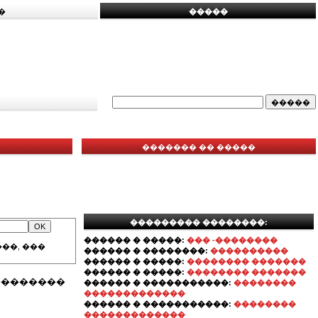
�
�����
������� �� �����
��������� ��������:
������ � �����:
��� -��������
��, ���
������ � ��������:
����������
������ � �����:
�������� �������
������ � �����:
�������� �������
��������
������ � �����������:
��������
�������������
������ � �����������:
��������
�������������