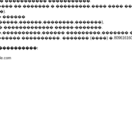
 � ����������� �����������.
��� �� ������� � ���������.���� ���� �
).
 ������
�����,������,��������,�������),
� ������������� �����-�������.
,����������,������ ���������,������� 
��� ����������. ������� (����) �.8096161601
����������:
ble.com