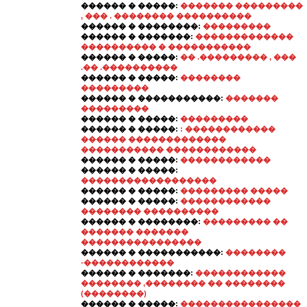
������ � �����:
������� ���������
, ��� . �������� ����������
������ � ��������:
���������
������ � �������:
�������������
���������� � �����������
������ � �����:
�� .��������� , ���
.�� .����������
������ � �����:
��������
���������
������ � �����������:
�������
���������
������ � �����:
���������
������ � �����:
: ������������
������ �������������
����������� ������������
������ � �����:
������������
������ � �����:
������������������
������ � �����:
��������� �����
������ � �����:
������������
�������� ����������
������ � ��������:
��������� ��
������� �������
����������������
������ � �����������:
��������
-������������
������ � �������:
������������
�������� ,�������� �� ��������
(��������)
������ � �����:
����������������