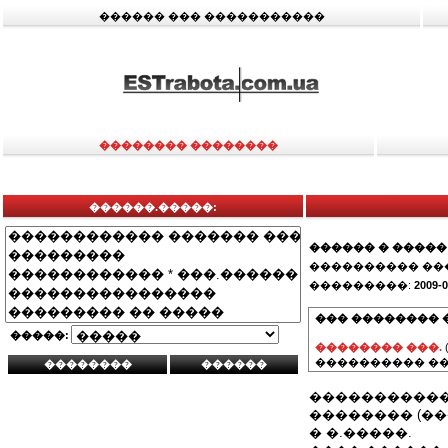
������ ��� �����������
�������� ��������
������.�����:
������ � �����
���������� ��
���������:
2009-0
��� �������� 
�����:
�������� ���.
���������� ��
�����������
�������� (��
� �.�����.