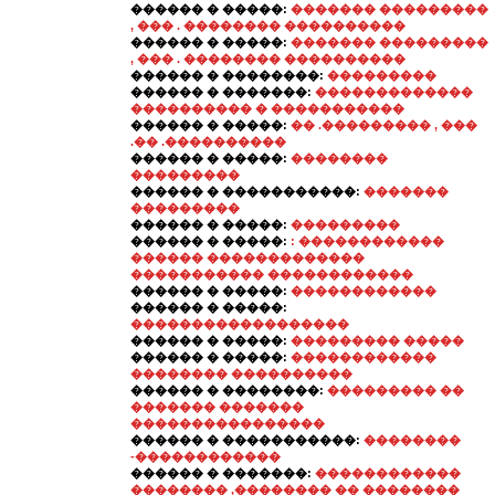
������ � �����:
������� ���������
, ��� . �������� ����������
������ � �����:
������� ���������
, ��� . �������� ����������
������ � ��������:
���������
������ � �������:
�������������
���������� � �����������
������ � �����:
�� .��������� , ���
.�� .����������
������ � �����:
��������
���������
������ � �����������:
�������
���������
������ � �����:
���������
������ � �����:
: ������������
������ �������������
����������� ������������
������ � �����:
������������
������ � �����:
������������������
������ � �����:
��������� �����
������ � �����:
������������
�������� ����������
������ � ��������:
��������� ��
������� �������
����������������
������ � �����������:
��������
-������������
������ � �������:
������������
�������� ,�������� �� ��������