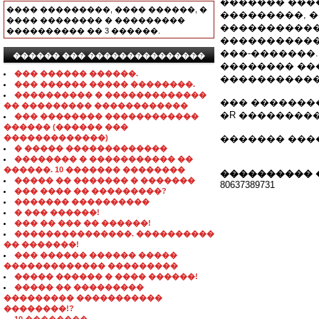
������� ���
���� ���������, ���� ������, �
���������, 
���� �������� � ���������
�����������
���������� �� 3 ������.
�����������
���-�������.
������ ��� ���������������
�������� ���
��� ������ ������.
�����������
��� ������ ����� ��������.
���������� � �������������
��� �������
�� ��������� ������������
�R ��������
��� �������� ������������
������ (������ ���
�������������)
������� �������
� ����� �������������
�������� � ����������� ��
������. 10 ������� ��������
���������� 
����� �� ������� � �������
80637389731
��� ���� �� ���������?
������� ����������
� ��� ������!
��� �� ��� �� ������!
���������������. ����������
�� �������!
��� ������ ������ �����
������������� ���������
����� ������ � ���� ������!
����� �� ���������
��������� �����������
��������!?