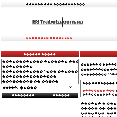
������ ��� �����������
�������� ��������
������.�����:
������ � �����
���������� ��
���������:
2009-0
��� �������� 
�����:
�������� ���.
���������� ��
������ � ��
����� �� ��
�������, ���