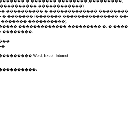
������� � ������� ��������(���������,
����������� ������������).
� ���������� � ������������� �������
 � ������� (������� ��������������� ��
 ������� ����������).
���� ������������� ��������� �, � �����
 ��������.
���
��
����� Word, Excel, Internet
����������: