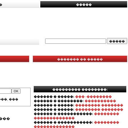
�
�����
������� �� �����
��������� ��������:
������ � �����:
��� -��������
��, ���
������ � ��������:
����������
������ � �����:
�������� �������
������ � �����:
�������� �������
������ � �����������:
��������
���
�������������
������ � �����������:
��������
�������������