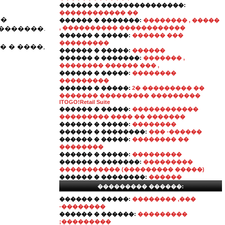
������ � ���������������:
������������ ��
��
������ � �������:
�������� , �����
�������.
, ���������� ������������
������ � �����:
������ ���
���������
 � ����,
������ � �����:
������
������ � �������:
������� ,
�������� ������ ��� ,
������ � �����:
��������
���������
������ � �����:
2� ��������� ��
������� ��������� ���������
ITOGO!Retail Suite
������ � �����:
������������
��������� ���� �� �������
������ � �����:
��������
������ � ��������:
��� -������
������ � �����:
�������� ��
��������
������ � �����:
���������
������ � �������:
���������
����������� (��������� �����)
������ � ��������:
������
��������� ������:
������ � �����:
�������� ,���
-��������
������ � ������:
���������
;���������