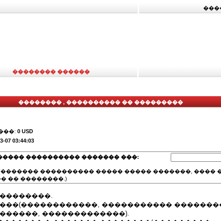
���
�������� ������
�������� , ���������� �� ���������
���:
0 USD
3-07 03:44:03
����� ���������� ������� ���:
(������� ���������� ����� ����� �������, ���� �
� �� ��������.)
���������.
����(������������, ����������� �������
������, �������������).