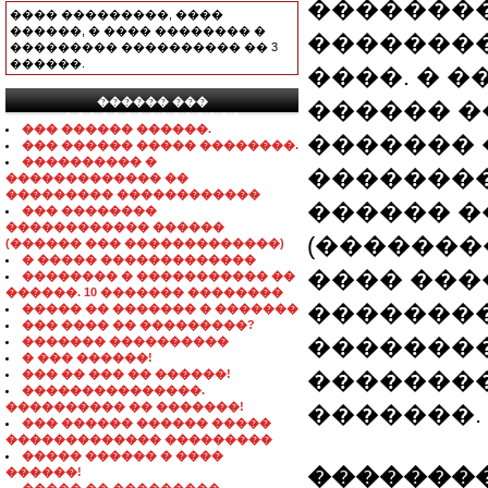
��������
���� ���������, ����
������, � ���� �������� �
�������� 
��������� ���������� �� 3
������.
����. � 
������ ���
������ �
���������������
��� ������ ������.
������� 
��� ������ ����� ��������.
���������� �
�������
������������� ��
��������� ������������
������ �
��� ��������
������������ ������
(������
(������ ��� �������������)
� ����� �������������
���� ���
�������� � ����������� ��
������. 10 ������� ��������
��������
����� �� ������� � �������
��� ���� �� ���������?
��������
������� ����������
� ��� ������!
��� �� ��� �� ������!
��������
���������������.
���������� �� �������!
�������.
��� ������ ������ �����
������������� ���������
����� ������ � ����
��������
������!