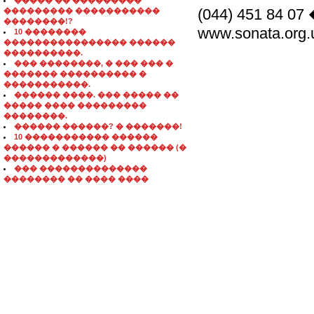
����� �� ���������
(044) 451 84
��������� �����������
��������!?
www.sonata.org.
10 ��������
���������������� ������
����������.
��� ��������, � ��� ��� �
������� ���������� �
�����������.
������ ����. ��� ����� ��
����� ���� ���������
��������.
������ ������? � �������!
10 ����������� ������
������ � ������ �� ������ (�
�������������)
��� ��������������
�������� �� ���� ����