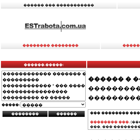
������ ��� �����������
�������� ��������
�����
������.�����:
������ � 
���������
���������
�����:
��� �������� ���
�������� ���.
(��
���, ��� ��������