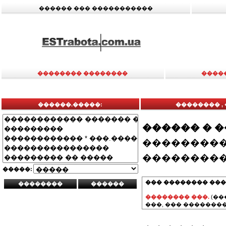
������ ��� �����������
�������� ��������
����
������.�����:
�������� ,
������ � 
���������
���������
�����:
��� �������� ���
�������� ���.
(��
���, ��� ��������