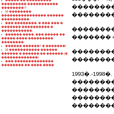
����� �� ���������
��������� �����������
��������
��������!?
10 ��������
��������
���������������� ������
����������.
��� ��������, � ��� ��� �
������� ���������� �
��������
�����������.
������ ����. ��� ����� ��
������� 4
����� ���� ���������
��������.
������ ������? � �������!
10 ����������� ������
��������
������ � ������ �� ������ (�
�������������)
��������
��� ��������������
�������� �� ���� ����
1993�.-19
�������
��������
��������
��������