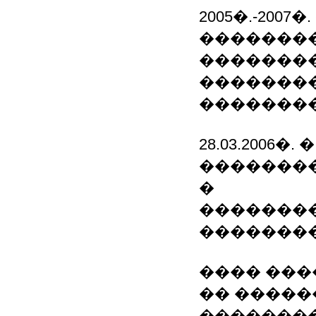
2005�.-20
�������
��������
��������
��������
28.03.2006�
��������
�
��������
�������
���� ���
�� �����
�������