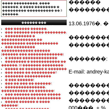
������
���� ���������, ����
������, � ���� �������� �
�������
��������� ���������� �� 3
������.
13.06.1976�
������ ���
���������������
��� ������ ������.
��� ������ ����� ��������.
��������
���������� �
������������� ��
��������� ������������
��������
��� ��������
������������ ������
(������ ��� �������������)
�������: ���
� ����� �������������
�������� � ����������� ��
������. 10 ������� ��������
����� �� ������� � �������
E-mail: andrey-
��� ���� �� ���������?
������� ����������
� ��� ������!
��� �� ��� �� ������!
��������
���������������.
���������� �� �������!
��������
��� ������ ������ �����
������������� ���������
���������
����� ������ � ����
������!
000���. + 