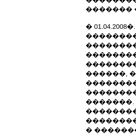
������� 
� 01.04.200
�������
��������
��������
��������
������, 
��������
��������
�������.
��������
�������
� �������