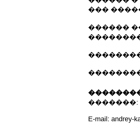
��� ����
������ �
�������
��������
���������
��������
�������: ���
E-mail: andrey-