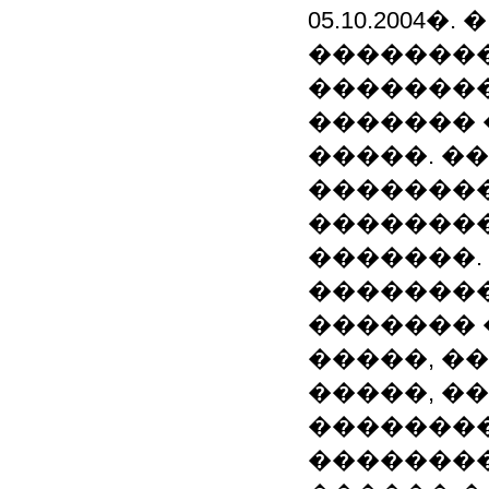
05.10.2004�.
�������
�������
������� 
�����. �
��������
��������
�������. 
�������
������� 
�����, �
�����, �
��������
�������