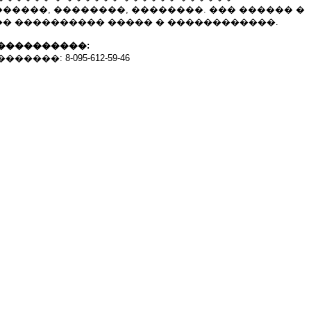
����, ��������, ��������. ��� ������ �
� ���������� ����� � ������������.
����������:
����: 8-095-612-59-46