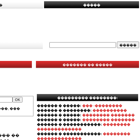
�
�����
������� �� �����
��������� ��������:
������ � �����:
��� -��������
��, ���
������ � ��������:
����������
������ � �����:
�������� �������
������ � �����:
�������� �������
������ � �����������:
��������
�������������
������ � �����������:
��������
��� ��
�������������