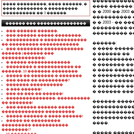
�����������
���� ���������, ���� ������, �
���� ������:
���� �������� � ���������
� � 2000 �� 2
���������� �� 3 ������.
���������� 
� � 2003 - �
������ ��� ���������������
���������-�
��� ������ ������.
��������� �
��� ������ ����� ��������.
���������� � �������������
������:
�� ��������� ������������
� ���� ����
��� �������� ������������
������ (������ ���
� ������ ��
�������������)
� ���������
� ����� �������������
� ������� �
�������� � ����������� ��
� ���� �����
������. 10 ������� ��������
� ���������
����� �� ������� � �������
��� ���� �� ���������?
� ���� ����
������� ����������
� ������� �
� ��� ������!
� ������ ��
��� �� ��� �� ������!
���������������. ����������
������ ����
�� �������!
�����������
��� ������ ������ �����
������������� ���������
�����������
����� ������ � ���� ������!
�����������
����� �� ���������
����.
��������� �����������
��������!?
����� �����