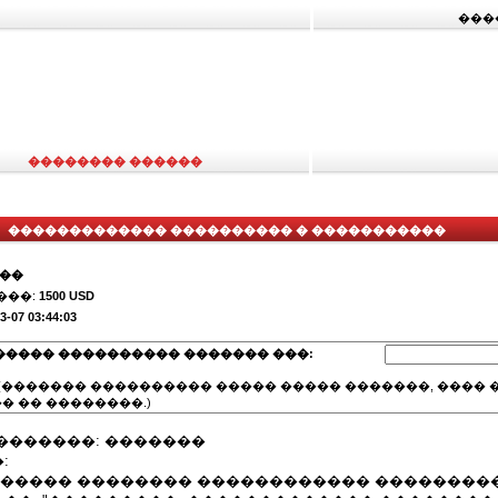
���
�������� ������
������������� ���������� � �����������
���
���:
1500 USD
3-07 03:44:03
����� ���������� ������� ���:
(������� ���������� ����� ����� �������, ���� �
� �� ��������.)
�������: �������
:
��������� �������� ������������ ��������