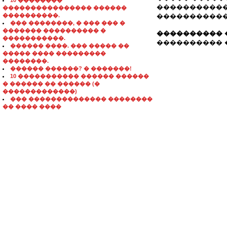
10 ��������
������������
���������������� ������
����������.
�����������
��� ��������, � ��� ��� �
������� ���������� �
���������� 
�����������.
���������� ���
������ ����. ��� ����� ��
����� ���� ���������
��������.
������ ������? � �������!
10 ����������� ������ ������
� ������ �� ������ (�
�������������)
��� �������������� ��������
�� ���� ����