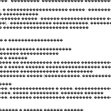
��: "���������. ������������� ��������
003 �. � ������������������� ����� - �����
� �����������.
� ��������� ����� - ������-��������������
��Ļ - ������������� �����������, �����
� ������-�������������� ������
�� � �����������������
�� ��������� �����������
������� ������������
� � ������
���� �� ���������� �� ������ ���������
�� � ����� ������ ����������������� ��
������� ������������ �� ��������
��������� ����� (�����������, ���������
����:
��, �������������� � ����, �����������
���, ����� ���������. ������� ������
��, ������� ���������� ��������. ����
������ � ������ ������ ������: