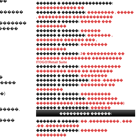
��"
������ � ���������������:
������������ ��
��������
������ � �������:
�������� , �����
, ���������� ������������
������ � �����:
������ ���
 ��������
���������
������
������ � �����:
������
������ � �������:
������� ,
�������� ������ ��� ,
������ � �����:
��������
���������
������ � �����:
2� ��������� ��
������� ��������� ���������
ITOGO!Retail Suite
������ � �����:
������������
��������� ���� �� �������
������ � �����:
��������
�
������ � ��������:
��� -������
�����
������ � �����:
�������� ��
��������
�)
������ � �����:
���������
������ � �������:
���������
����������� (��������� �����)
������ � ��������:
������
�����,
��������� ������:
�����
������ � �����:
�� .��������� , ���
.�� .����������
������ � �����:
��������
���������