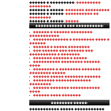
������ � ���������:
���������
��������
������ � �����:
������� ���������
������ � �����:
���������� ��
��������
������ � �����:
�����
���������� � ��� ����������:
������ � ������ ��������
�����������
������������� � �������� ���� �
������
������ � ����� ��������
��� ������ ��� ������ ���
���������� � �������
������� ������ � �����
���������� �������� ������,
����
�������� � �������� �������
�������� �����
������ ����� ������� ������
�������� �������������
��������
������ ������� �����������
����
������ ���� �������
�������� �����:
����������� ����� �����������