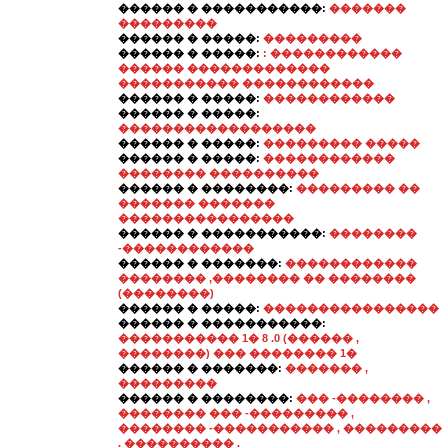
������ � �����������:
�������
���������
������ � �����:
���������
������ � �����:
: ������������
������ �������������
����������� ������������
������ � �����:
������������
������ � �����:
������������������
������ � �����:
��������� �����
������ � �����:
������������
�������� ����������
������ � ��������:
��������� ��
������� �������
����������������
������ � �����������:
��������
-������������
������ � �������:
������������
�������� ,�������� �� ��������
(��������)
������ � �����:
����������������
������ � �����������:
����������� 1� 8 .0 (������ ,
��������) ��� �������� 1�
������ � �������:
������� ,
���������
������ � ��������:
��� -�������� ,
�������� ��� -��������� ,
�������� -����������� , ���������
. ���������� .