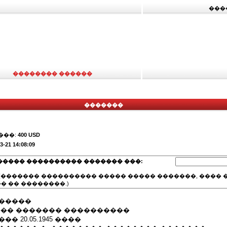
���
�������� ������
�������
���:
400 USD
3-21 14:08:09
����� ���������� ������� ���:
(������� ���������� ����� ����� �������, ���� �
� �� ��������.)
������
���� ������� ����������
�� 20.05.1945 ����