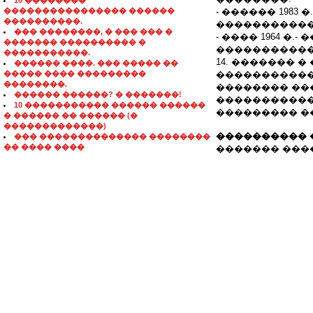
10 ��������
���������������� ������
- ������ 1983
����������.
�����������
��� ��������, � ��� ��� �
- ���� 1964 �.
������� ���������� �
�����������
�����������.
14. ������� 
������ ����. ��� ����� ��
����� ���� ���������
������������
��������.
�������� ��
������ ������? � �������!
�����������,
10 ����������� ������ ������
��������� �
� ������ �� ������ (�
�������������)
���������� 
��� �������������� ��������
�� ���� ����
������� �������