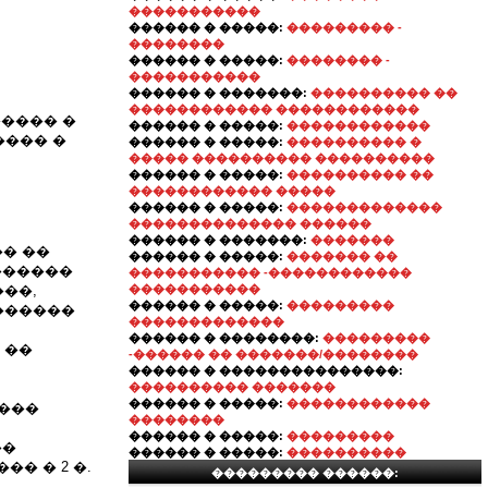
�����������
������ � �����:
��������� -
��������
������ � �����:
�������� -
�����������
������ � �������:
���������� ��
������������ ������������
���� �
������ � �����:
������������
���� �
������ � �����:
���������� �
����� ���������� ����������
������ � �����:
���������� ��
������������ �����
������ � �����:
�������������
�������������� ������
������ � �������:
�������
�� ��
������ � �����:
������� ��
������
����������� -������������
��,
�����������
������ � �����:
���������
������
�������������
������ � ��������:
���������
 ��
-������ �� �������/��������
������ � ���������������:
���������� �������
������ � �����:
������������
����
��������
������ � �����:
���������
��
������ � �����:
����������
� � 2 �.
��������� ������: