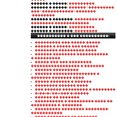
������ � �����:
���������
������ � �����:
������ / ���������
��� / ����������� / �������
-��������
������ � �������:
�������� ��
�������� ������������
������ � �����:
���������
������ � �������:
��������
���������� � ��� ����������:
��������� ��� ����� �����
������ � ����� ��� ������
�������� ��������� ����
������ �������� �����������
�.���������
����� ��� ��� ��������
����������������� � �������
������ ���������
������ ��������������� �
������� ������� ����
����� ������� � ������
�������� ������ ����
��� ������ ��������� � ��������
�a��a�a ��ae��� �a�����
������ �� �������
���������� � ��������� ���� ��
��������� �. �������
��������� �������� ��������-
�����������
���� �������� �� �������