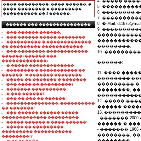
4. ����� ���
���� ���������, ���� ������, �
5. ���������
���� �������� � ���������
6. �������� �
���������� �� 3 ������.
7. ���������� �
8. �-Mail: dt1975@mail
������ ��� ���������������
9. ����������
��� ������ ������.
�����������
��� ������ ����� ��������.
�����������
���������� � �������������
��������.
�� ��������� ������������
��� �������� ������������
10. ��������
������ (������ ���
�������������)
������:
� ����� �������������
�������� � ����������� ��
11. ���� ����
������. 10 ������� ��������
�������� ���
����� �� ������� � �������
��������� � 
��� ���� �� ���������?
������� ����������
��������, �
� ��� ������!
�����������
��� �� ��� �� ������!
12. ����� ��
���������������. ����������
������ �����
�� �������!
13. ��������
��� ������ ������ �����
������������� ���������
- ������� 200
����� ������ � ���� ������!
������ � ���
����� �� ���������
- ������� 198
��������� �����������
��������, ��
��������!?
��������.