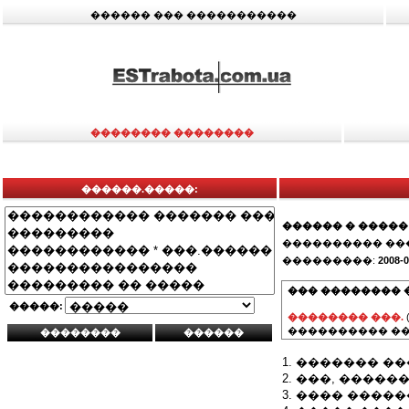
������ ��� �����������
�������� ��������
������.�����:
������ � �����
���������� ��
���������:
2008-0
��� �������� 
�����:
�������� ���.
���������� ��
1. ������� �
2. ���, ����
3. ���� ������