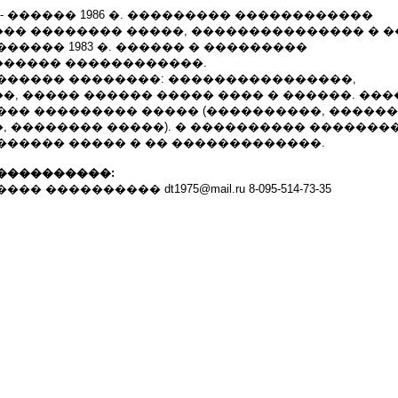
 �.- ������ 1986 �. ��������� ������������
�� �������� �����, ��������������� � �
- ������� 1983 �. ������ � ���������
����� ������������.
� ������ ��������: ����������������,
, ����� ������ ����� ���� � ������. ���
��� ��������� ����� (����������, ������
 �������� �����). � ���������� ��������
������ ����� � �� �������������.
����������:
 ���������� dt1975@mail.ru 8-095-514-73-35