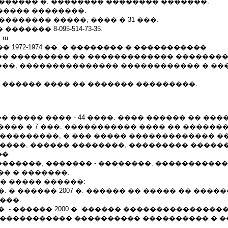
������� �. �������� �������� �������.
����� ��������.
�������� �����, ���� � 31 ���.
������ 8-095-514-73-35.
.ru.
� 1972-1974 ��. � �������� � �����������
� ��������� �� ������������� ��������
��, ��������������� ������������ � ��
� ������ ���� �� ������� ���������.
�� ����� ���� - 44 ����. ���� ������ �� ���
��� � 7 ���. ����������� ���� �� ������
���������, � ��� ����� ������������� ��
�����, ������ ��������, ��������� �����
�.
��������, ������� - ��������, �����������
� � �������.
�� ����� ������:
0 �. � ������ 2007 �. ������ �� ����� �� ����
���.
6 �. - ������ 2000 �. ������ ���������������
����������� ���������� ���������� � ���