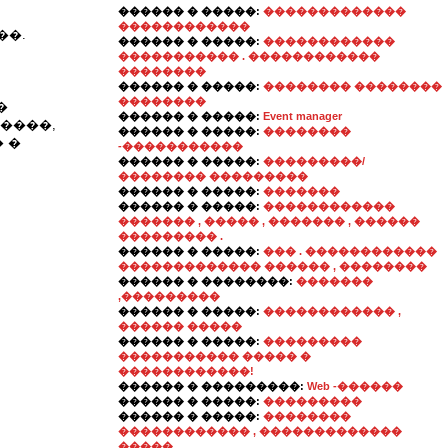
������ � �����:
�������������
������������
��.
������ � �����:
������������
����������� . ������������
��������
������ � �����:
�������� ��������
��������
�
������ � �����:
Event manager
����,
������ � �����:
��������
 �
-�����������
������ � �����:
���������/
�������� ���������
������ � �����:
�������
������ � �����:
������������
������� , ����� , ������� , ������
��������� .
������ � �����:
��� . ������������
������������� ������ , ��������
������ � ��������:
�������
,���������
������ � �����:
������������ ,
������ �����
������ � �����:
���������
����������� ����� �
������������!
������ � ���������:
Web -������
������ � �����:
���������
������ � �����:
��������
������������ , �������������
�����