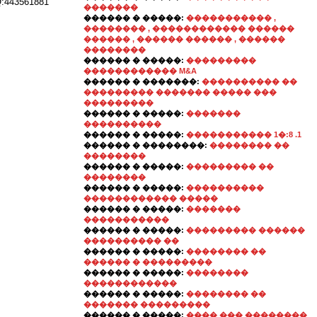
3561881
�������
������ � �����:
����������� ,
�������� , ������������ ������
������ , ������ ������ , ������
��������
������ � �����:
���������
������������ M&A
������ � �������:
���������� ��
��������� ������� ����� ���
���������
������ � �����:
�������
����������
������ � �����:
����������� 1�:8 .1
������ � ��������:
�������� ��
��������
������ � �����:
��������� ��
��������
������ � �����:
����������
������������ �����
������ � �����:
�������
�����������
������ � �����:
��������� ������
���������� ��
������ � �����:
�������� ��
������ � ���������
������ � �����:
��������
������������
������ � �����:
�������� ��
������� ���������
������ � �����:
���� ��� ��������