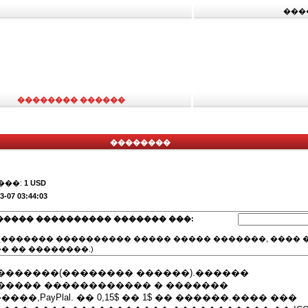
���
�������� ������
��������
���:
1 USD
3-07 03:44:03
����� ���������� ������� ���:
(������� ���������� ����� ����� �������, ���� �
� �� ��������.)
�������(�������� ������).������
����� ������������ � �������
.������,PayPlal. �� 0,15$ �� 1$ �� ������.���� ���