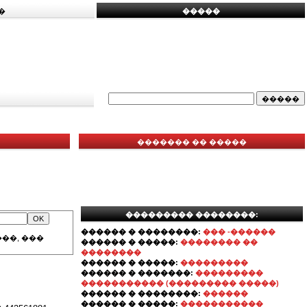
�
�����
������� �� �����
��������� ��������:
������ � ��������:
��� -������
��, ���
������ � �����:
�������� ��
��������
������ � �����:
���������
������ � �������:
���������
����������� (��������� �����)
������ � ��������:
������
������ � �����:
�����������