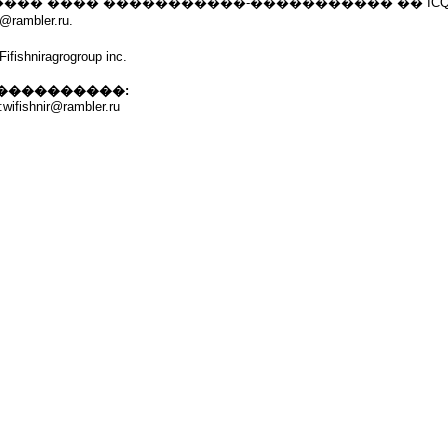
�� ���� �����������-����������� �� ICQ:44
@rambler.ru.
niragrogroup inc.
����������:
ifishnir@rambler.ru