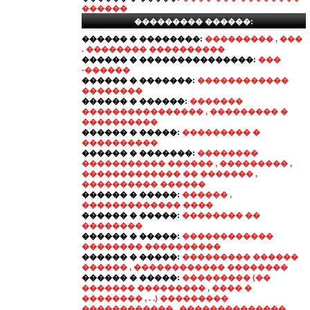
������
��������� ������:
������ � ��������:
��������� , ���
. �������� ����������
������ � ���������������:
���
-������
������ � �������:
������������
��������
������ � ������:
�������
���������������� , ��������� �
����������
������ � �����:
��������� �
����������
������ � �������:
��������
����������� ������ , ��������� ,
������������� �� ������� ,
���������� ������
������ � �����:
������ ,
������������� ����
������ � �����:
�������� ��
��������
������ � �����:
������������
�������� ����������
������ � �����:
��������� ������
������ , ������������ ��������
������ � �����:
��������� (��
������� ��������� , ���� �
�������� , . .) ���������
������������ , �������������� ,