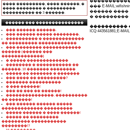
������������
���� ���������, ���� ������, �
��� E-MAIL:wifishnir
���� �������� � ���������
������ ����
���������� �� 3 ������.
� ��������� Fifish
������ ��� ���������������
���������� 
��� ������ ������.
ICQ:443561881;E-MAIL:w
��� ������ ����� ��������.
���������� � �������������
�� ��������� ������������
��� �������� ������������
������ (������ ���
�������������)
� ����� �������������
�������� � ����������� ��
������. 10 ������� ��������
����� �� ������� � �������
��� ���� �� ���������?
������� ����������
� ��� ������!
��� �� ��� �� ������!
���������������. ����������
�� �������!
��� ������ ������ �����
������������� ���������
����� ������ � ���� ������!
����� �� ���������
��������� �����������
��������!?