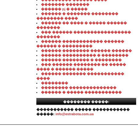
������� �������
������ pj � �����
������ � ������� ��������
�������� ����
������ �� ���� � ����� ������
�������
��� ������ �����������������
�������
������ ������������ ������
������ � ���������
������ �������� ������ ������
������ ���������� � ��������
������ �������� � ��������
��� ������ �������� �� �����
���� � ������ �����
������ ������� �����������
����
��������
�������� ��������������
������ � ����� �����������
�������� �����:
����������� ����� �����������
�����:
info@estrabota.com.ua