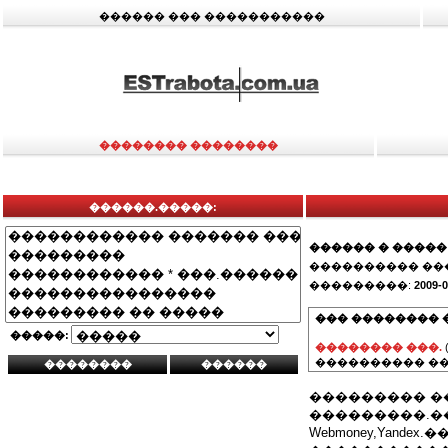
������ ��� �����������
�������� ��������
������.�����:
������ � �����
���������� ��
���������:
2009-0
��� �������� 
�����:
�������� ���.
���������� ��
��������� �
���������.�
Webmoney,Yandex