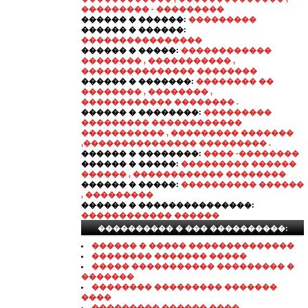
��������� - ���������
������ � ������:
���������
������ � ������:
����������������
������ � �����:
������������
�������� , ����������� ,
��������������� ��������
������ � �������:
�������� ��
�������� , �������� ,
������������ �������� .
������ � ��������:
���������
��������� ������������
����������� , ��������� �������
,��������������� ��������� .
������ � ��������:
���� -��������
������ � �����:
��������� ������
������ , ������������ ��������
������ � �����:
���������� ������
, ���������
������ � ���������������:
������������ ������
���������� � ��� ����������:
������ � ����� ��������������
�������� ������� �����
����� ����������� ��������� �
�������
�������� ��������� �������
����
��������� ������ ����