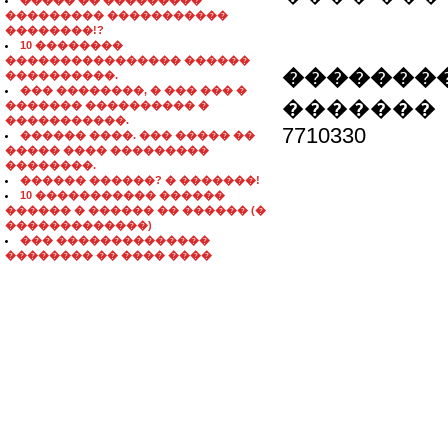
����� �� ���������
��������� �����������
��������!?
10 ��������
���������������� ������
��������
����������.
��� ��������, � ��� ��� �
�������
������� ���������� �
�����������.
7710330
������ ����. ��� ����� ��
����� ���� ���������
��������.
������ ������? � �������!
10 ����������� ������
������ � ������ �� ������ (�
�������������)
��� ��������������
�������� �� ���� ����