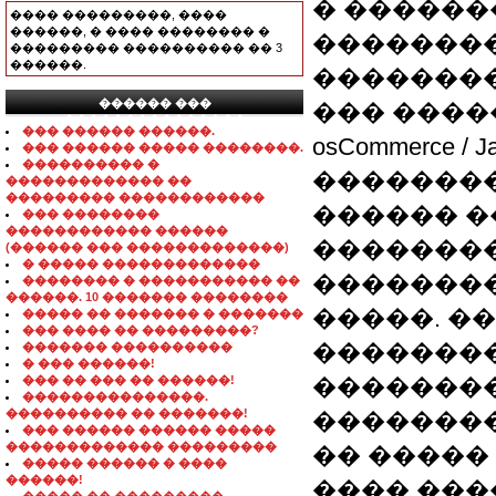
� ������
���� ���������, ����
������, � ���� �������� �
��������
��������� ���������� �� 3
������.
�������
������ ���
��� ������
���������������
��� ������ ������.
osCommerce / 
��� ������ ����� ��������.
���������� �
��������.
������������� ��
��������� ������������
������ �
��� ��������
������������ ������
��������
(������ ��� �������������)
� ����� �������������
��������
�������� � ����������� ��
������. 10 ������� ��������
�����. ��
����� �� ������� � �������
��� ���� �� ���������?
��������
������� ����������
� ��� ������!
��� �� ��� �� ������!
�������
���������������.
���������� �� �������!
��������
��� ������ ������ �����
������������� ���������
�� ����� adm
����� ������ � ����
������!
���� ���