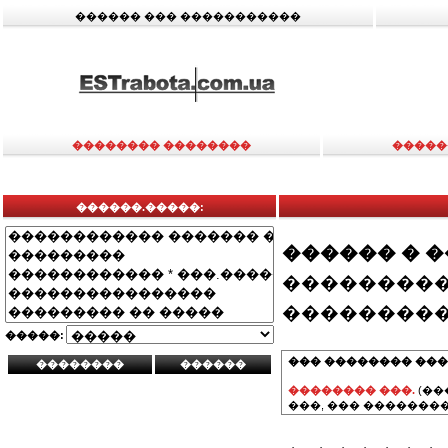
������ ��� �����������
�������� ��������
�����
������.�����:
������ � 
���������
���������
�����:
��� �������� ���
�������� ���.
(��
���, ��� ��������