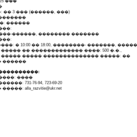
25 ���
�
 �� 3 ��� (������, ���)
��������
�: ������
���:
, ����-������, �������� �������
���:
���: � 10:00 �� 18:00, ��������- �������, ���
����� �� ������������� ����: 500 �.�.,
 ����� ����� �������������� �����: ��
 ������
����������:
����: ����
��: 731-76-94, 723-69-20
�: alla_razvitie@ukr.net