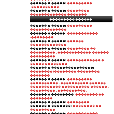
������ � �����:
���������
-����������
������ � �����:
��������
������������� �������
��������� ������:
������ � �����:
���������
�������������
������ � �����:
�����������
-��������
������ � �����:
������
�������������
������ � �����:
�������� ��
��������� , ������������ ������
��������� .
������ � �����:
������������ �
����� ��������
������ � ���������������:
�������� /�������� ��������/
�������
������ � �����:
���������
���������� , ���������� ������ ,
����������� ���������� ������ ,
��������� , ���������� .
������ � ��������:
�������� ��
��������
������ � �����:
��������
������ � �������:
�������� ��
���������
������ � �����:
�����������