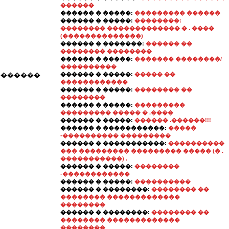
������
������ � �����:
��������� ������
������ � �����:
��������:
�������� ������������� � . ����
(��������������)
������ � �������:
������ ��
�������� ��������
������ � �����:
������� ��������/
����������
��������
������ � �����:
����� ��
������������
������ � �����:
�������� ��
��������
������ � �����:
���������
��������� ����� � .����
������ � �����:
������ .������!!!
������ � �����������:
�����
-���������� ���������
������ � �����������:
����������
��� ��������� ��������� ����� (� .
�����������) .
������ � �����:
��������
-������������
������ � �����:
����������
������ � ��������:
�������� ��
�������� �������������
��������
������ � ��������:
�������� ��
�������� �������������
��������