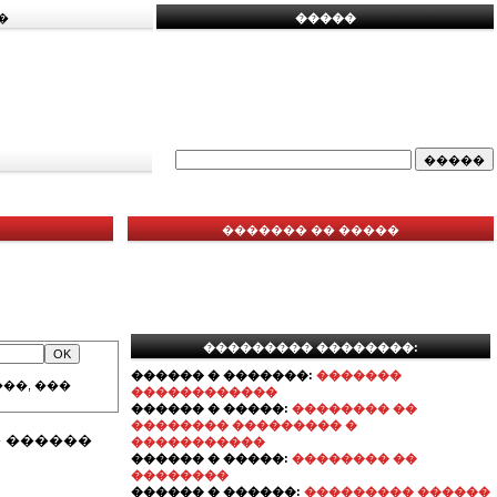
�
�����
������� �� �����
��������� ��������:
������ � �������:
�������
��, ���
������������
������ � �����:
�������� ��
�������� ��������� �
 ������
�����������
������ � �����:
�������� ��
��������
������ � ������:
��������� ������