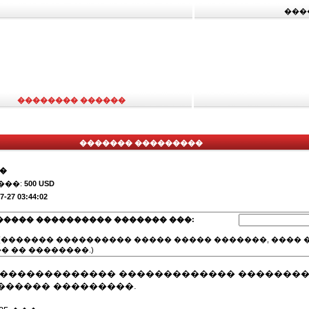
���
�������� ������
������� ���������
��
���:
500 USD
7-27 03:44:02
����� ���������� ������� ���:
(������� ���������� ����� ����� �������, ���� �
� �� ��������.)
 ������������� ������������� ��������
������ ���������.