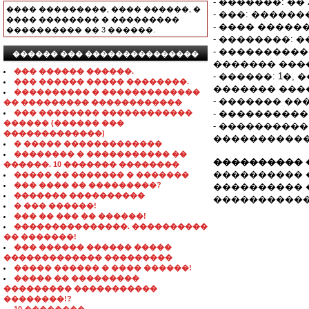
- �������: �� 
���� ���������, ���� ������, �
- ���: ������
���� �������� � ���������
- ���� ������:
���������� �� 3 ������.
- ��������: 
- ����������
������ ��� ���������������
������� ���
��� ������ ������.
- ������: 1�
��� ������ ����� ��������.
������� ���
���������� � �������������
- ������� ���
�� ��������� ������������
��� �������� ������������
- ���������� 
������ (������ ���
- ����������
�������������)
�����������
� ����� �������������
�������� � ����������� ��
���������� 
������. 10 ������� ��������
���������� 
����� �� ������� � �������
��� ���� �� ���������?
���������� ����
������� ����������
����������� ����
� ��� ������!
��� �� ��� �� ������!
���������������. ����������
�� �������!
��� ������ ������ �����
������������� ���������
����� ������ � ���� ������!
����� �� ���������
��������� �����������
��������!?