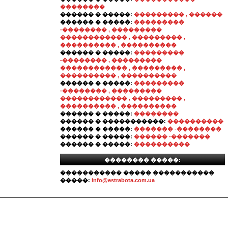
��������
������ � �����:
��������� , ������
������ � �����:
���������
-�������� , ���������
������������ , ��������� ,
���������� , ����������
������ � �����:
���������
-�������� , ���������
������������ , ��������� ,
���������� , ����������
������ � �����:
���������
-�������� , ���������
������������ , ��������� ,
���������� , ����������
������ � �����:
��������
������ � �����������:
����������
������ � �����:
������� -��������
������ � �����:
������ -�������
������ � �����:
����������
�������� �����:
����������� ����� �����������
�����:
info@estrabota.com.ua