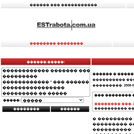
������ ��� �����������
�������� ��������
������.�����:
������ � ����
���������� ��
���������:
2008-0
��� �������� 
�����:
�������� ���.
���������� ��
� ���������
��������� �
����������: