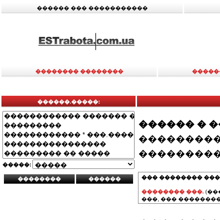
������ ��� �����������
�������� ��������
�����
������.�����:
������ � 
���������
���������
�����:
��� �������� ���
�������� ���.
(��
���, ��� ��������