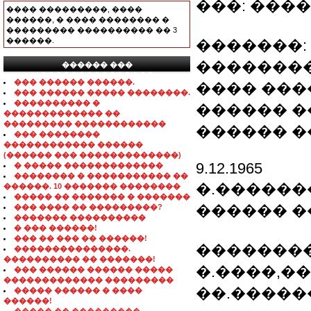
���: ���
���� ���������, ����
������, � ���� �������� �
��������� ���������� �� 3
������.
�������: 
��������
������ ���
���������������
��� ������ ������.
���� ����
��� ������ ����� ��������.
���������� �
������ �
������������� ��
��������� ������������
������ �
��� ��������
������������ ������
(������ ��� �������������)
9.12.1965
� ����� �������������
�������� � ����������� ��
�.������
������. 10 ������� ��������
����� �� ������� � �������
������ �
��� ���� �� ���������?
������� ����������
� ��� ������!
��� �� ��� �� ������!
��������
���������������.
���������� �� �������!
�.����,��
��� ������ ������ �����
������������� ���������
��.������
����� ������ � ����
������!