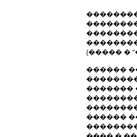
��������
���������
�������
�������
(����� � "
������ �
�������
������� 
��������
��������
������ �
��������
���� � �