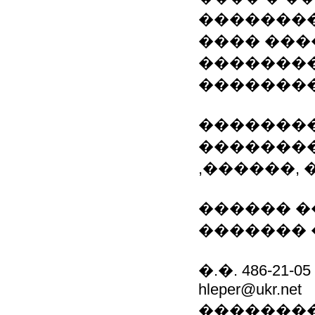
��������
���� ���
��������
��������
��������
�������
,������,
������ �
������� �
�.�. 486-21-05
hleper@ukr.net
���������