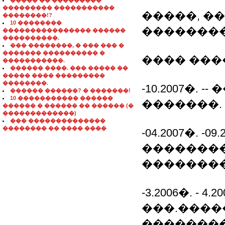
����� �� ���������
��������� �����������
�����, ��
��������!?
10 ��������
��������
���������������� ������
����������.
��� ��������, � ��� ��� �
������� ���������� �
���� ���
�����������.
������ ����. ��� ����� ��
����� ���� ���������
��������.
-10.2007�.
������ ������? � �������!
10 ����������� ������
�������.
������ � ������ �� ������ (�
�������������)
��� ��������������
�������� �� ���� ����
-04.2007�. -
��������
��������
-3.2006�. - 
���.���
��������