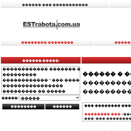
������ ��� �����������
�������� ��������
�����
������.�����:
������ � 
���������
���������
�����:
��� �������� ���
�������� ���.
(��
���, ��� ��������