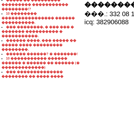
����� �� ���������
��������
��������� �����������
��������!?
���.: 332 08 
10 ��������
���������������� ������
icq: 382906088
����������.
��� ��������, � ��� ��� �
������� ���������� �
�����������.
������ ����. ��� ����� ��
����� ���� ���������
��������.
������ ������? � �������!
10 ����������� ������
������ � ������ �� ������ (�
�������������)
��� ��������������
�������� �� ���� ����