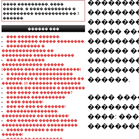
��������
���� ���������, ����
������, � ���� �������� �
��������
��������� ���������� �� 3
������.
���������� Q
������ ���
����� ��
���������������
��� ������ ������.
��������
��� ������ ����� ��������.
���������� �
������ �
������������� ��
��������� ������������
��������
��� ��������
������������ ������
��������
(������ ��� �������������)
� ����� �������������
������.
�������� � ����������� ��
������. 10 ������� ��������
����� �� ������� � �������
��� ���� �� ���������?
���� ���
������� ����������
� ��� ������!
��������
��� �� ��� �� ������!
���������������.
����: ��
���������� �� �������!
��� ������ ������ �����
��������
������������� ���������
����� ������ � ����
������!