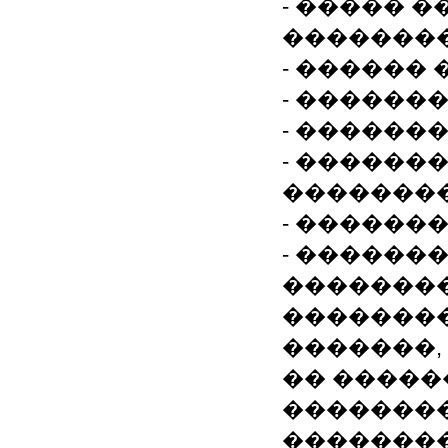
- ����� 
��������
- ������
- ������
- ������
- ������
��������
- ������
- ������
�������
��������
�������,
�� �����
�������
��������