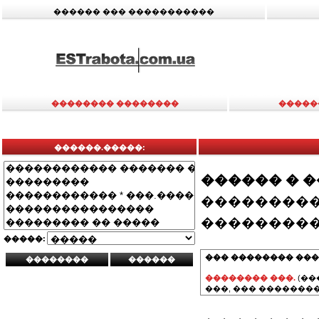
������ ��� �����������
�������� ��������
�����
������.�����:
������ � 
���������
���������
�����:
��� �������� ���
�������� ���.
(��
���, ��� ��������