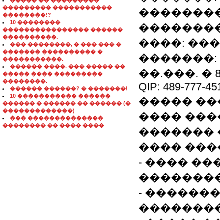
����� �� ���������
��������� �����������
��������
��������!?
10 ��������
��������
���������������� ������
����������.
����: ���
��� ��������, � ��� ��� �
������� ���������� �
�������: 8 
�����������.
������ ����. ��� ����� ��
��.���. � 8.
����� ���� ���������
��������.
QIP: 489-777-45
������ ������? � �������!
10 ����������� ������
����� ���
������ � ������ �� ������ (�
�������������)
���� ����
��� ��������������
�������� �� ���� ����
������� 
���� ���
- ���� �
��������
- ������
��������