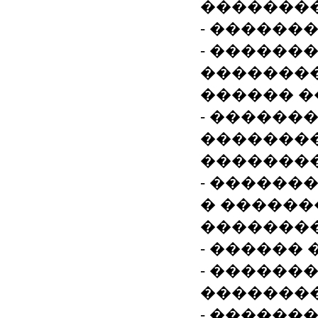
��������
- ������
- ������
��������
������ �
- ������
�������
�������
- ������
� ������
�������
- ������
- ������
��������
- ������