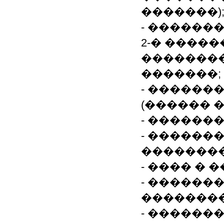
�������)
- ������
2-� ������
��������
�������;
- ������
(������ �
- ������
- ������
��������
- ���� �
- ������
��������
- ������