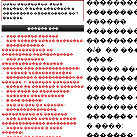
��������
���� ���������, ����
������, � ���� �������� �
��������
��������� ���������� �� 3
������.
������
������ ���
��������
���������������
��� ������ ������.
�������
��� ������ ����� ��������.
���������� �
�/�: �� 
������������� ��
��������� ������������
����:
��� ��������
������������ ������
����� ��
(������ ��� �������������)
� ����� �������������
��������
�������� � ����������� ��
������. 10 ������� ��������
��������
����� �� ������� � �������
��� ���� �� ���������?
������� 
������� ����������
� ��� ������!
��� �� ��� �� ������!
��������
���������������.
���������� �� �������!
������� 
��� ������ ������ �����
������������� ���������
� ����:
����� ������ � ����
������!
�������: 