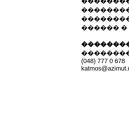
�������
��������
�������
������ �
��������
�������
(048) 777 0 678
katmos@azimut.