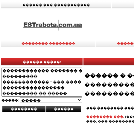
������ ��� �����������
�������� ��������
�����
������.�����:
������ � 
���������
���������
�����:
��� �������� ���
�������� ���.
(��
���, ��� ��������