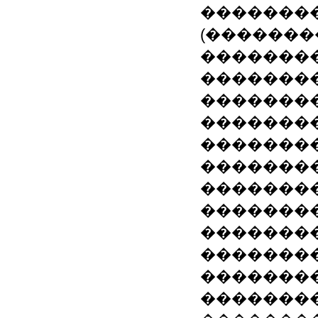
�������
(�������
��������
�������
�������
�������
�������
�������
�������
��������
��������
�������
��������
��������