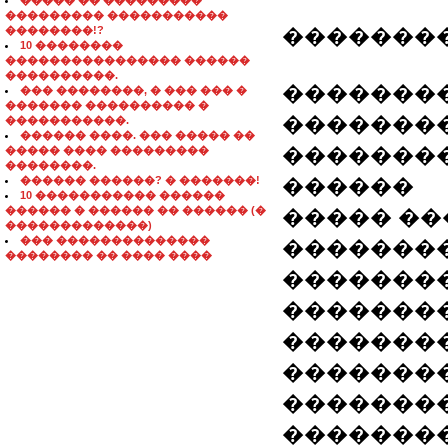
����� �� ���������
��������� �����������
��������!?
�������
10 ��������
���������������� ������
����������.
��������
��� ��������, � ��� ��� �
������� ���������� �
��������
�����������.
������ ����. ��� ����� ��
�������
����� ���� ���������
��������.
������ ������? � �������!
������
10 ����������� ������
������ � ������ �� ������ (�
����� ��
�������������)
��� ��������������
�������
�������� �� ���� ����
�������
��������
��������
��������
��������
��������