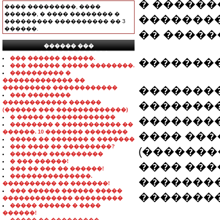
� ������
���� ���������, ����
������, � ���� �������� �
�������
��������� ���������� �� 3
������.
�� �����
������ ���
���������������
��� ������ ������.
��������
��� ������ ����� ��������.
���������� �
������������� ��
��������� ������������
��������
��� ��������
������������ ������
��������
(������ ��� �������������)
� ����� �������������
��������
�������� � ����������� ��
������. 10 ������� ��������
���� ���
����� �� ������� � �������
��� ���� �� ���������?
(�������
������� ����������
� ��� ������!
���� ���
��� �� ��� �� ������!
���������������.
�������
���������� �� �������!
��� ������ ������ �����
��������
������������� ���������
����� ������ � ����
������!