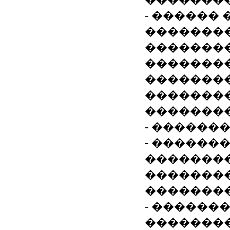
- ������ 
��������
��������
��������
�������
��������
�������
- ������
- ������
�������
�������
��������
- ������
��������