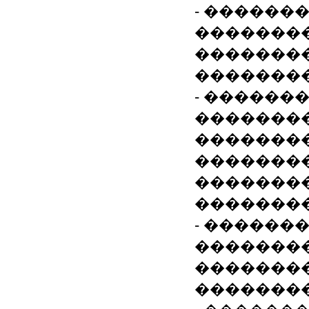
- ������
��������
�������
��������
- ������
��������
��������
��������
�������
��������
- ������
��������
�������
�������