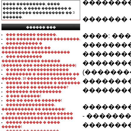
�������
���� ���������, ����
������, � ���� �������� �
��������� ���������� �� 3
������.
�������
������ ���
���������������
����: ��
��� ������ ������.
��� ������ ����� ��������.
��������
���������� �
������������� ��
��������� ������������
��������
��� ��������
������������ ������
�������
(������ ��� �������������)
� ����� �������������
(�������
�������� � ����������� ��
������. 10 ������� ��������
�������
����� �� ������� � �������
��� ���� �� ���������?
��������
������� ����������
� ��� ������!
��� �� ��� �� ������!
���������������.
�������
���������� �� �������!
��� ������ ������ �����
- ������
������������� ���������
����� ������ � ����
��������
������!