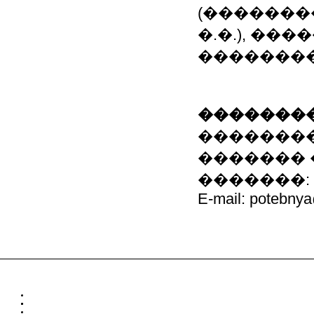
(�������
�.�.), ��
��������
��������
��������
�������
�������: 8-0
E-mail: potebny