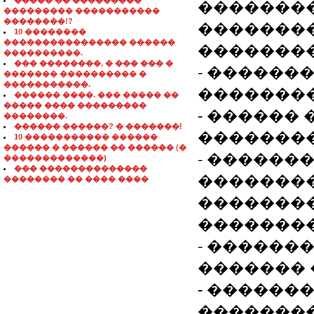
����� �� ���������
��������
��������� �����������
��������!?
��������
10 ��������
���������������� ������
��������
����������.
��� ��������, � ��� ��� �
- ������
������� ���������� �
�����������.
�������
������ ����. ��� ����� ��
����� ���� ���������
- ������
��������.
������ ������? � �������!
��������
10 ����������� ������
������ � ������ �� ������ (�
- ������
�������������)
��� ��������������
��������
�������� �� ���� ����
�������
�������
- ������
������� 
- ������
��������