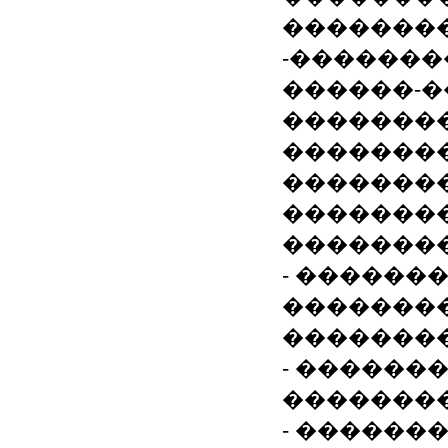
�������
-�������
������-�
��������
��������
��������
��������
��������
- ������
�������
�������
- ������
��������
- ������