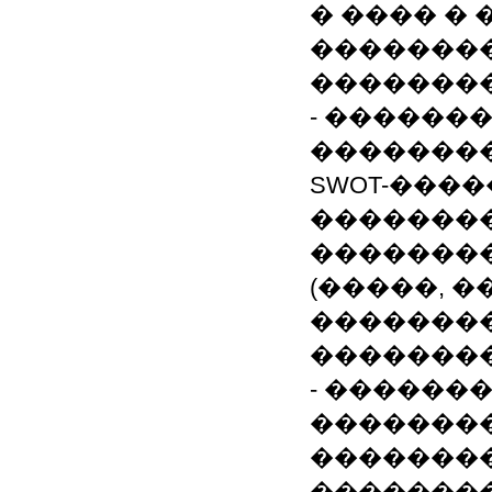
� ���� �
�������
��������
- ������
�������
SWOT-���
�������
�������
(�����, 
�������
��������
- ������
��������
��������
��������