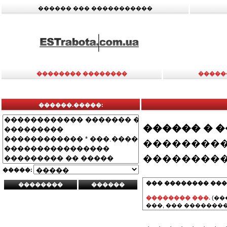
������ ��� �����������
�������� ��������
�����
������.�����:
������ � 
���������
���������
�����:
��� �������� ���
�������� ���.
(��
���, ��� ��������