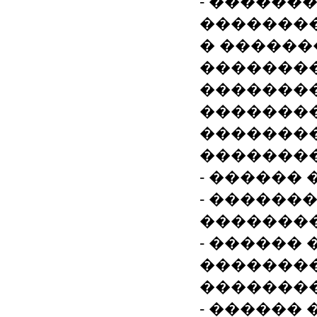
- ������
�������
� �����
�������
�������
��������
�������
��������
- ������
- ������
�������
- ������
��������
��������
- ������ 