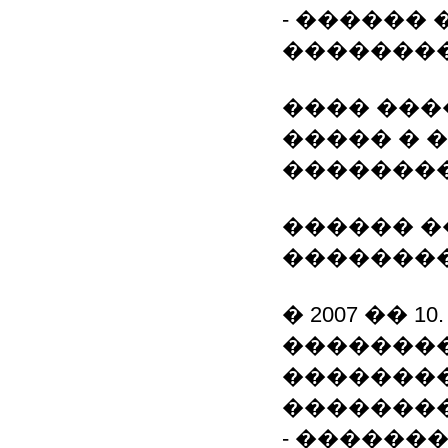
- ������
��������
���� ����
����� � 
��������
������ 
�������
� 2007 �� 
�������
�������
���������
- ������