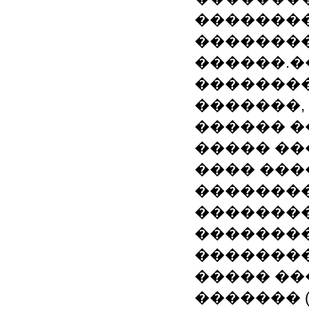
��������
��������
������.
�������
�������,
������ �
����� ��
���� ��
��������
�������
��������
�������
����� �
������� 