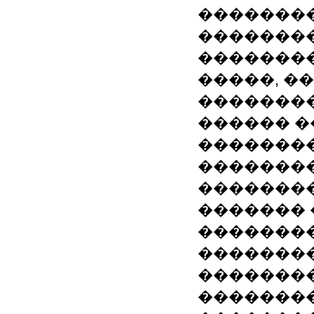
�������
�������
�������
�����, �
��������
������ �
��������
��������
�������
������� 
��������
��������
��������
�������