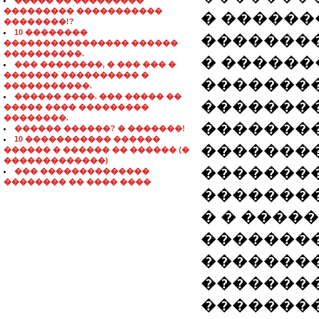
����� �� ���������
��������� �����������
� ������
��������!?
10 ��������
�������
���������������� ������
����������.
� ������
��� ��������, � ��� ��� �
������� ���������� �
��������
�����������.
������ ����. ��� ����� ��
��������
����� ���� ���������
��������.
�������
������ ������? � �������!
10 ����������� ������
�������
������ � ������ �� ������ (�
�������������)
�������
��� ��������������
�������� �� ���� ����
��������
� � ����
�������
�������
��������
��������