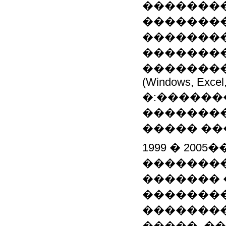
��������
��������
��������
��������
��������
(Windows, Excel, 
�:������
��������
����� ���
1999 � 200
�������
������� 
��������
��������
�����. �