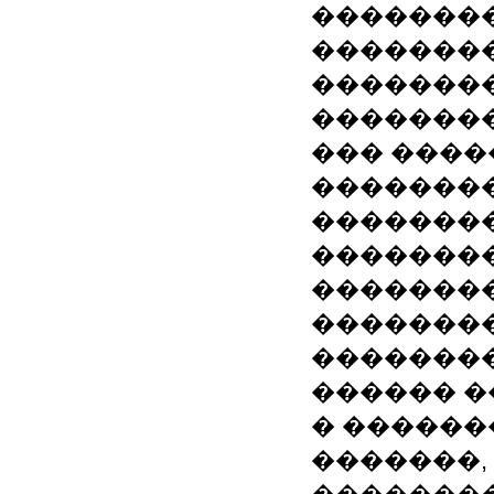
��������
�������
��������
��������
��� ����
��������
��������
��������
��������
��������
��������
������ �
� ������
�������,