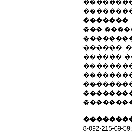
��������
�������
�������.
��� ����
�������
������, 
������-�
�������
��������
��������
��������
��������
��������
8-092-215-69-5