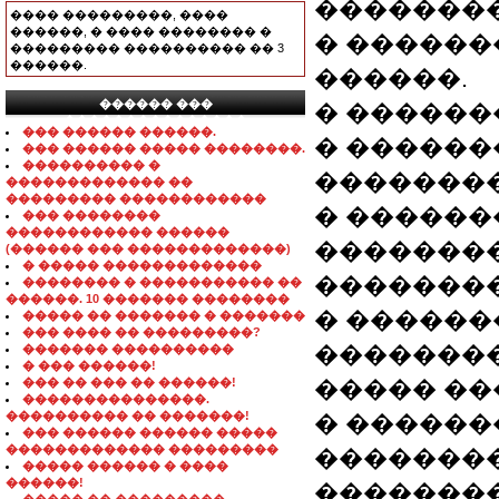
��������
���� ���������, ����
������, � ���� �������� �
� ������
��������� ���������� �� 3
������.
������.
������ ���
� ������
���������������
��� ������ ������.
� ������
��� ������ ����� ��������.
���������� �
�������
������������� ��
��������� ������������
� ������
��� ��������
������������ ������
�������
(������ ��� �������������)
� ����� �������������
��������
�������� � ����������� ��
������. 10 ������� ��������
� ������
����� �� ������� � �������
��� ���� �� ���������?
��������
������� ����������
� ��� ������!
��� �� ��� �� ������!
����� ��
���������������.
���������� �� �������!
� ������
��� ������ ������ �����
������������� ���������
��������
����� ������ � ����
������!
��������