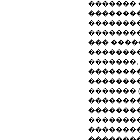
������� 
�������
��������
�������
��� ����
�������
�������,
��������
�������
������� (
��������
��������
��������
��������
��������