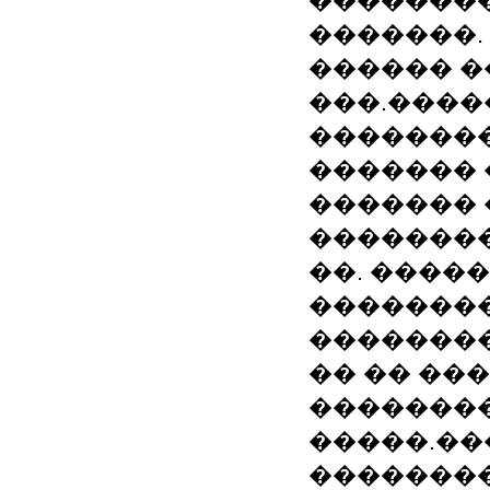
��������
�������.
������ �
���.����
��������
������� 
�������
�������
��. ����
��������
��������
�� �� ��
�������
�����.�
��������