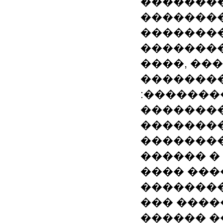
��������
�������
��������
�������
����, ��
�������
:�������
�������
��������
��������
������ �
���� ���
��������
��� ����
������ 