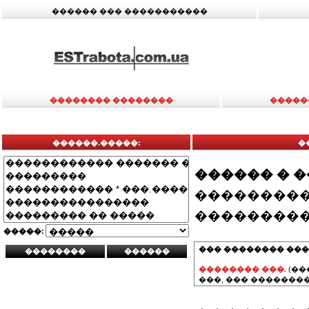
������ ��� �����������
�������� ��������
�����
������.�����:
�
������ � 
���������
���������
�����:
��� �������� ���
�������� ���.
(��
���, ��� ��������