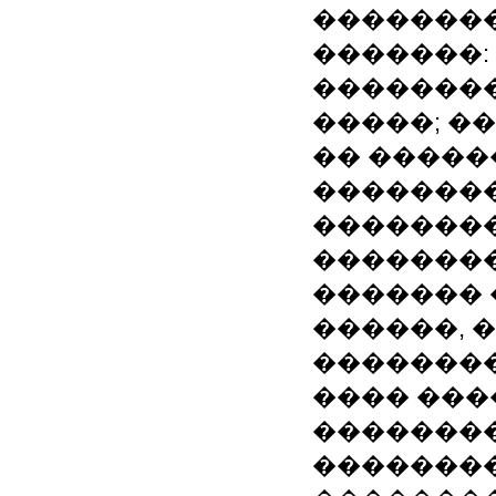
�������
�������:
��������
�����; �
�� ����
�������
��������
�������
������� 
������, 
��������
���� ���
��������
�������