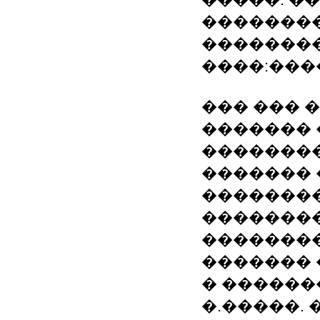
��������
��������
����:����
��� ��� 
�������
�������
������� 
��������
��������
��������
������� 
� ������
�.�����.