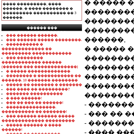
� ����� 
���� ���������, ����
������, � ���� �������� �
��������
��������� ���������� �� 3
������.
�������
������ ���
��������
���������������
��� ������ ������.
������,
��� ������ ����� ��������.
���������� �
� ����� 
������������� ��
��������� ������������
��������
��� ��������
������������ ������
��������
(������ ��� �������������)
� ����� �������������
�������
�������� � ����������� ��
������. 10 ������� ��������
��������
����� �� ������� � �������
��� ���� �� ���������?
��������
������� ����������
� ��� ������!
��� �� ��� �� ������!
- ������� 
���������������.
���������� �� �������!
- ��� ��
��� ������ ������ �����
������������� ���������
- ������
����� ������ � ����
������!
- ���� ��