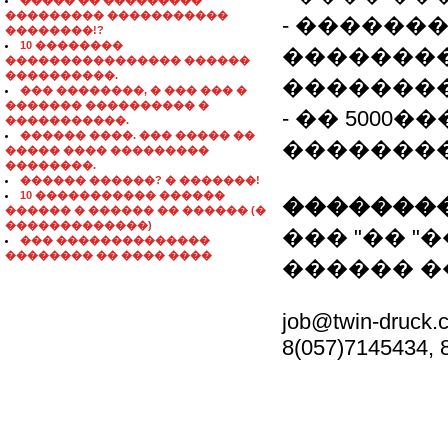
����� �� ���������
��������� �����������
- ������
��������!?
10 ��������
��������
���������������� ������
����������.
��������
��� ��������, � ��� ��� �
������� ���������� �
- �� 5000
�����������.
������ ����. ��� ����� ��
�������
����� ���� ���������
��������.
������ ������? � �������!
10 ����������� ������
��������
������ � ������ �� ������ (�
�������������)
��� "�� "
��� ��������������
�������� �� ���� ����
������ �
job@twin-druck.
8(057)7145434, 