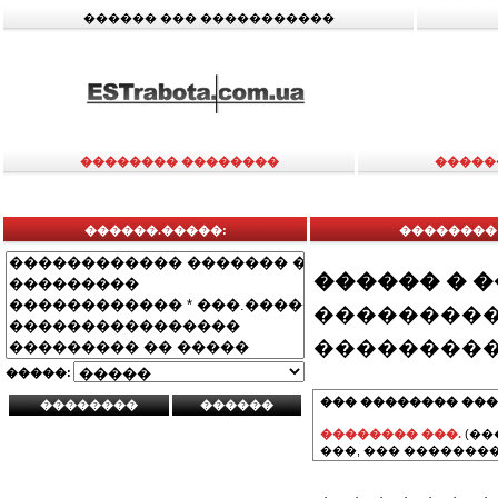
������ ��� �����������
�������� ��������
�����
������.�����:
��������
������ � 
���������
���������
�����:
��� �������� ���
�������� ���.
(��
���, ��� ��������