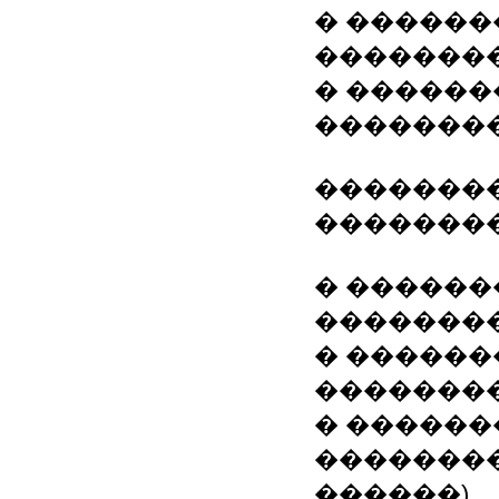
� ������
�������
� ������
��������
�������
��������
� ������
�������
� ���������
��������
� ������
��������
������)