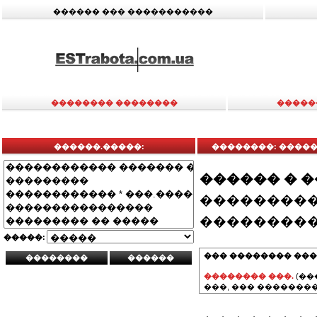
������ ��� �����������
�������� ��������
�����
������.�����:
��������: �����
������ � 
���������
���������
�����:
��� �������� ���
�������� ���.
(��
���, ��� ��������