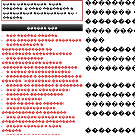
�������
���� ���������, ����
������, � ���� �������� �
������� �
��������� ���������� �� 3
������.
�������
������ ���
���� ���
���������������
��� ������ ������.
���
��� ������ ����� ��������.
���������� �
�������
������������� ��
��������� ������������
�������
��� ��������
������������ ������
�������
(������ ��� �������������)
� ����� �������������
�������� � ����������� ��
������. 10 ������� ��������
��������
����� �� ������� � �������
��� ���� �� ���������?
��������
������� ����������
� ��� ������!
��������
��� �� ��� �� ������!
���������������.
�������
���������� �� �������!
��� ������ ������ �����
������������� ���������
����� ������ � ����
��������
������!