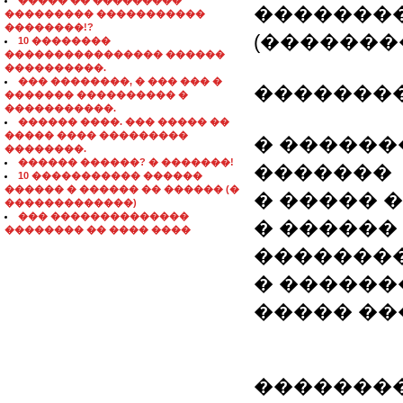
����� �� ���������
��������
��������� �����������
��������!?
(�������
10 ��������
���������������� ������
����������.
��� ��������, � ��� ��� �
��������
������� ���������� �
�����������.
������ ����. ��� ����� ��
����� ���� ���������
� ������
��������.
������ ������? � �������!
�������
10 ����������� ������
������ � ������ �� ������ (�
� ����� 
�������������)
��� ��������������
� ������
�������� �� ���� ����
�������
� ������
����� ��
��������