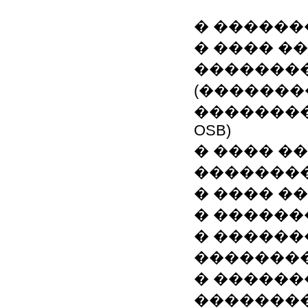
� �������
� ���� �
�������
(�������
��������
OSB)
� ���� �
���������
� ���� �
� ������
� ������
�������
� ������
�������