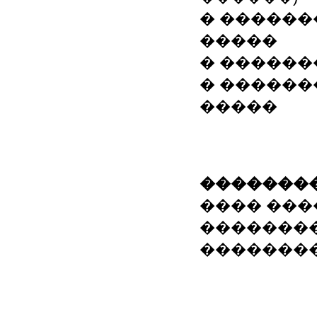
� ������
�����
� �����
� ������
�����
��������
���� �����
�������
����������