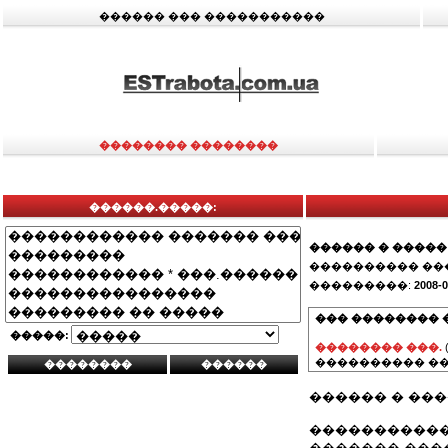
������ ��� �����������
�������� ��������
������.�����:
������ � �����
���������� ��
���������:
2008-0
��� �������� 
�����:
�������� ���.
���������� ��
������ � ��
�����������
������� ���