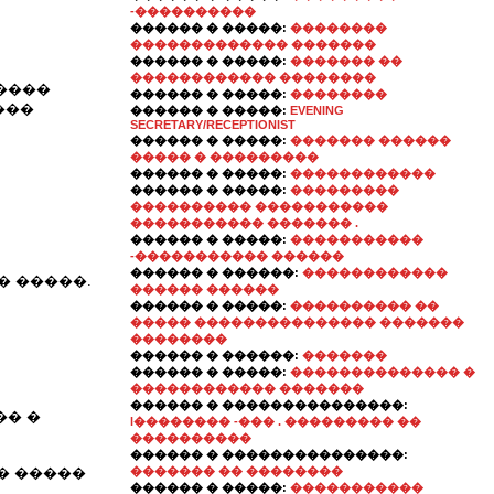
-����������
������ � �����:
��������
������������� �������
������ � �����:
������� ��
������������ ��������
����
������ � �����:
��������
���
������ � �����:
EVENING
SECRETARY/RECEPTIONIST
������ � �����:
������� ������
����� � ���������
������ � �����:
������������
������ � �����:
���������
���������� �����������
����������� ������� .
������ � �����:
�����������
-����������� ������
������ � ������:
������������
 �����.
������ ������
������ � �����:
���������� ��
����� ��������������� �������
��������
������ � ������:
�������
������ � �����:
�������������� �
������������ �������
������ � ���������������:
�� �
l�������� -��� . ��������� ��
����������
������ � ���������������:
� �����
������� �� ��������
������ � �����:
�����������