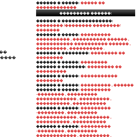
������ � �����:
����� ��
������������
��������� ������:
������ � ���������������:
�������� /�������� ��������/
�������
������ � �����:
���������
���������� , ���������� ������ ,
����������� ���������� ������ ,
��������� , ���������� .
���
������ � ��������:
�������� ��
�����
��������
������ � �����:
��������
������ � �������:
�������� ��
���������
������ � �����:
�����������
��������
������ � �����:
��������� , ������
������ � �����:
���������
-�������� , ���������
������������ , ��������� ,
���������� , ����������
������ � �����:
���������
-�������� , ���������
������������ , ��������� ,
���������� , ����������
������ � �����:
���������
-�������� , ���������
������������ , ��������� ,