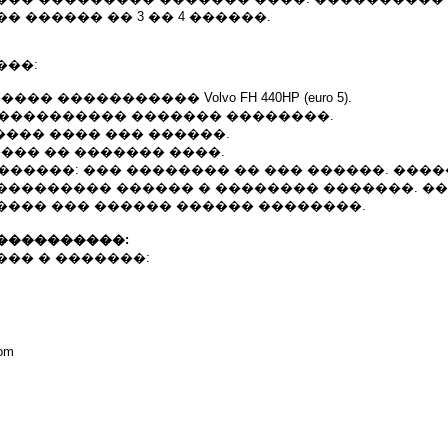
� ������ �� 3 �� 4 ������.
���:
��� ����������� Volvo FH 440HP (euro 5).
����������� ������� ��������.
���� ���� ��� ������.
����� �� ������� ����.
�������: ��� �������� �� ��� ������. ���
��������� ������ � �������� �������. �
���� ��� ������ ������ ��������.
����������:
�� � �������:
com