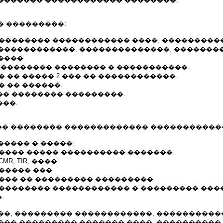
� ���������:
���������� ������������ ����, ���������
������������, ��������������, �������
����.
 ��������� �������� � �����������.
�� �� ����� 2 ��� �� ������������.
� �� ������.
�� �������� ���������.
���.
� �������� ������������� ������������
���� � �����:
����� ����� ���������� �������.
R, TIR, ����.
������ ���.
���� �� ��������� ���������.
��������� ������������ � ��������� ���
.
��, ��������� ������������, ����������
��� ��������� ������� ����. ����������