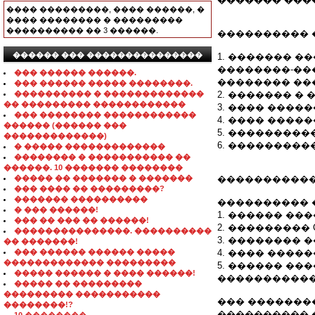
���� ���������, ���� ������, �
���� �������� � ���������
���������� �� 3 ������.
���������� 
������ ��� ���������������
1. ������� 
��������-��
��� ������ ������.
�������� ��
��� ������ ����� ��������.
���������� � �������������
2. ������� �
�� ��������� ������������
3. ���� ����
��� �������� ������������
4. ���� �����
������ (������ ���
5. ���������
�������������)
6. ���������
� ����� �������������
�������� � ����������� ��
������. 10 ������� ��������
����� �� ������� � �������
�����������
��� ���� �� ���������?
������� ����������
���������� �
� ��� ������!
1. ������ ��
��� �� ��� �� ������!
2. ��������� CM
���������������. ����������
3. �������� 
�� �������!
��� ������ ������ �����
4. ���� ����
������������� ���������
5. ������ ��
����� ������ � ���� ������!
�����������
����� �� ���������
��������� �����������
��� �������
��������!?
���������� 