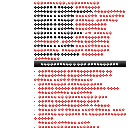
���������� , ����������
������ � �����:
��������
������ � �����������:
����������
������ � �����:
������� -��������
������ � �����:
������ -�������
������ � �����:
����������
������ � �����:
����������
������ � ��������:
Web -������
������ � �����:
�����������
�������� , ������� ��������
������ � �����:
�����������
�������� , ������� ��������
������ �� ������:
�������
,��������
���������� � ��� ����������:
��������� ������������ ��
��������� ������������� �
������ ���� � �������
��������� ������� ����
����� ����� ����������� ����
���������� �������
������ �� ��������� � ���
����� ���������� ����
��� ������������� � �����
������ �� ����� ���� �����. ����
������ �� ����� �� ������������
� �����
������ ������ ����
�������� ���������� �