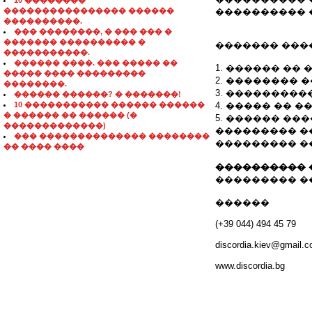
10 ��������
���������������� ������
���������� �
����������.
��� ��������, � ��� ��� �
������� ���������� �
������� ���
�����������.
������ ����. ��� ����� ��
1. ������ �� ��
����� ���� ���������
2. �������� 
��������.
3. ���������
������ ������? � �������!
10 ����������� ������ ������
4. ����� �� 
� ������ �� ������ (�
5. ������ ��
�������������)
��������� �
��� �������������� ��������
��������� �
�� ���� ����
���������� 
��������� ��
������
(+39 044) 494 45 79
discordia.kiev@gmail.
www.discordia.bg