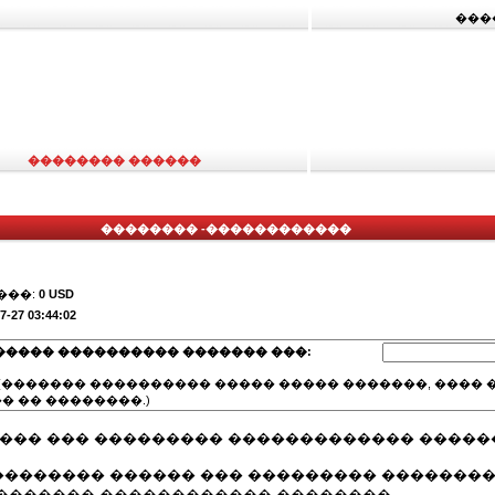
���
�������� ������
�������� -������������
���:
0 USD
7-27 03:44:02
����� ���������� ������� ���:
(������� ���������� ����� ����� �������, ���� �
� �� ��������.)
���� ��� ��������� ������������� ����
������� ������ ��� ��������� ��������
������� ������������ ��������.