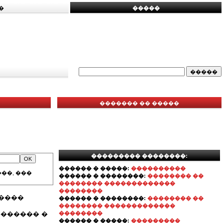
�
�����
������� �� �����
��������� ��������:
������ � �����:
����������
��, ���
������ � ��������:
�������� ��
�������� �������������
��������
�����
������ � ��������:
�������� ��
�������� �������������
������ �
��������
������ � �����:
���������