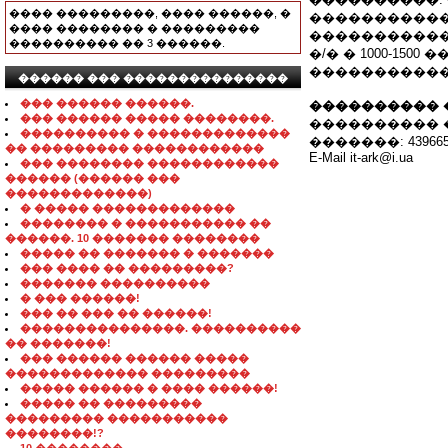
���� ���������, ���� ������, �
�����������
���� �������� � ���������
�����������
���������� �� 3 ������.
�/� � 1000-15
�����������
������ ��� ���������������
��� ������ ������.
���������� 
��� ������ ����� ��������.
���������� ���
���������� � �������������
�������: 4396653
�� ��������� ������������
E-Mail it-ark@i.ua
��� �������� ������������
������ (������ ���
�������������)
� ����� �������������
�������� � ����������� ��
������. 10 ������� ��������
����� �� ������� � �������
��� ���� �� ���������?
������� ����������
� ��� ������!
��� �� ��� �� ������!
���������������. ����������
�� �������!
��� ������ ������ �����
������������� ���������
����� ������ � ���� ������!
����� �� ���������
��������� �����������
��������!?