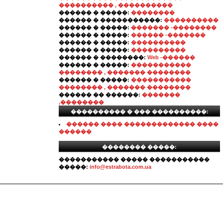
���������� , ����������
������ � �����:
��������
������ � �����������:
����������
������ � �����:
������� -��������
������ � �����:
������ -�������
������ � �����:
����������
������ � �����:
����������
������ � ��������:
Web -������
������ � �����:
�����������
�������� , ������� ��������
������ � �����:
�����������
�������� , ������� ��������
������ �� ������:
�������
,��������
���������� � ��� ����������:
������ ���� ������������� ����
������
�������� �����:
����������� ����� �����������
�����:
info@estrabota.com.ua