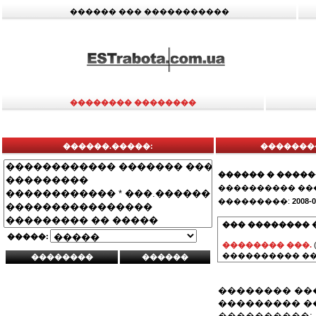
������ ��� �����������
�������� ��������
������.�����:
��������
������ � ����
���������� ��
���������:
2008-0
��� �������� 
�����:
�������� ���.
���������� ��
�������� ��
��������� ��
����������: