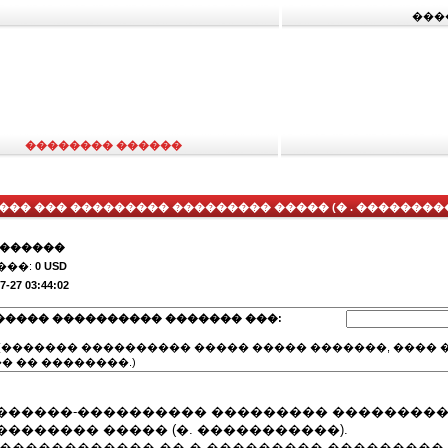
���
�������� ������
�� ��� ��������� ��������� ����� (� . ���������
�������
���:
0 USD
7-27 03:44:02
����� ���������� ������� ���:
(������� ���������� ����� ����� �������, ���� �
� �� ��������.)
������-���������� ��������� ���������
������� ����� (�. �����������).
 ������������ �� � ��������� ��������� 