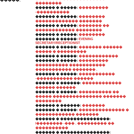
��������
������ � �����:
���������
-����������
������ � �����:
��������
������������� �������
������ � �����:
������� ��
������������ ��������
������ � �����:
��������
������ � �����:
EVENING
SECRETARY/RECEPTIONIST
������ � �����:
������� ������
����� � ���������
������ � �����:
������������
������ � �����:
���������
���������� �����������
����������� ������� .
������ � �����:
�����������
-����������� ������
������ � ������:
������������
������ ������
������ � �����:
���������� ��
����� ��������������� �������
��������
������ � ������:
�������
������ � �����:
�������������� �
������������ �������
������ � ���������������:
l�������� -��� . ��������� ��
����������
������ � ���������������: