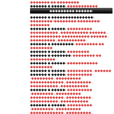
������� �� ��������
������ � �����:
�����������
��������� ������:
������ � ���������������:
�������� /�������� ��������/
�������
������ � �����:
���������
���������� , ���������� ������ ,
����������� ���������� ������ ,
��������� , ���������� .
������ � ��������:
�������� ��
��������
������ � �����:
��������
������ � �������:
�������� ��
���������
������ � �����:
�����������
��������
������ � �����:
��������� , ������
������ � �����:
���������
-�������� , ���������
������������ , ��������� ,
���������� , ����������
������ � �����:
���������
-�������� , ���������
������������ , ��������� ,
���������� , ����������
������ � �����:
���������
-�������� , ���������
������������ , ��������� ,