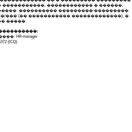
 �����������, ������������ � ������,
����. ���������� ���������-���������.
00 ���/��� (�� ����������� �������������), �
� �����.
����������:
�: HR-manager
72 (ICQ)