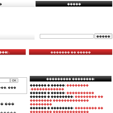
�
�����
��) .
������� �� �����
��������� ��������:
������ � �����:
��������
��, ���
-������������
������ � �����:
����������
������ � ��������:
�������� ��
�������� �������������
� ���
��������
������ � ��������:
�������� ��
�������� �������������
�����,