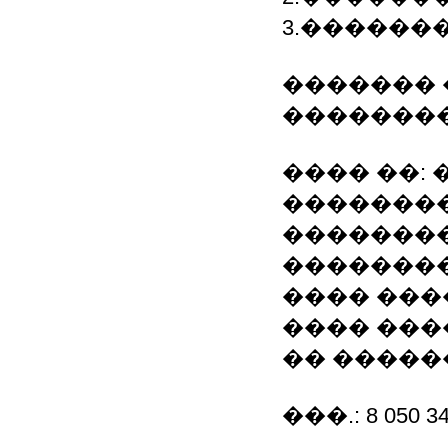
3.������
�������
��������
���� ��:
�������
��������
��������
���� ���
���� ���
�� �����
���.: 8 050 347