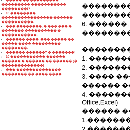
����� �� ���������
�������
��������� �����������
��������!?
10 ��������
�������
���������������� ������
����������.
6. ������
��� ��������, � ��� ��� �
������� ���������� �
��������
�����������.
������ ����. ��� ����� ��
����� ���� ���������
��������
��������.
������ ������? � �������!
10 ����������� ������
1. �������
������ � ������ �� ������ (�
�������������)
2. ������
��� ��������������
�������� �� ���� ����
3. ���� �
������ �
4. ������
Office,Excel)
������ �
1.������
2.������