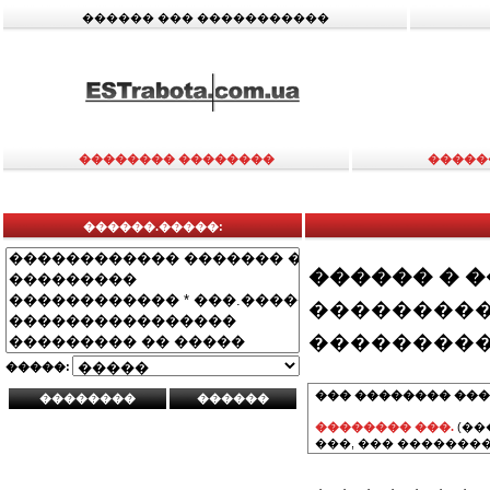
������ ��� �����������
�������� ��������
�����
������.�����:
������ � 
���������
���������
�����:
��� �������� ���
�������� ���.
(��
���, ��� ��������