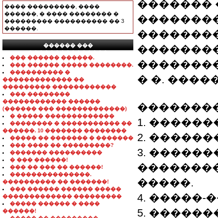
�������
���� ���������, ����
������, � ���� �������� �
��������
��������� ���������� �� 3
������.
�������
������ ���
�������
���������������
��� ������ ������.
��������
��� ������ ����� ��������.
���������� �
� �. ����
������������� ��
��������� ������������
��� ��������
������������ ������
��������
(������ ��� �������������)
� ����� �������������
1. �����
�������� � ����������� ��
������. 10 ������� ��������
2. �����
����� �� ������� � �������
��� ���� �� ���������?
3. �����
������� ����������
� ��� ������!
�������
��� �� ��� �� ������!
���������������.
�����.
���������� �� �������!
��� ������ ������ �����
4. �����-
������������� ���������
����� ������ � ����
5. ������
������!