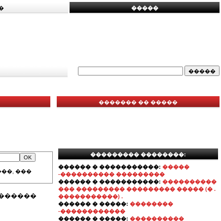
�
�����
������� �� �����
��������� ��������:
������ � �����������:
�����
��, ���
-���������� ���������
������ � �����������:
����������
��� ��������� ��������� ����� (� .
�������
�����������) .
������ � �����:
��������
-������������
������ � �����:
����������