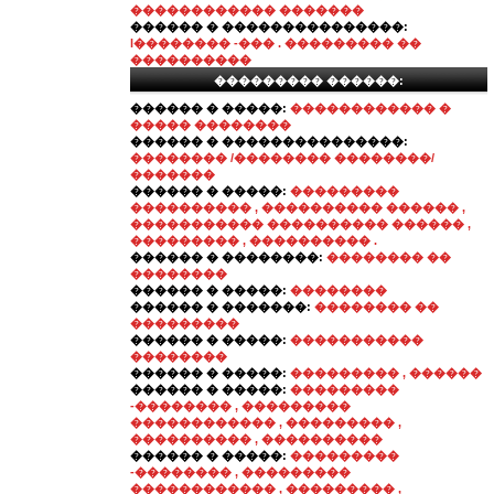
������������ �������
������ � ���������������:
l�������� -��� . ��������� ��
����������
��������� ������:
������ � �����:
������������ �
����� ��������
������ � ���������������:
�������� /�������� ��������/
�������
������ � �����:
���������
���������� , ���������� ������ ,
����������� ���������� ������ ,
��������� , ���������� .
������ � ��������:
�������� ��
��������
������ � �����:
��������
������ � �������:
�������� ��
���������
������ � �����:
�����������
��������
������ � �����:
��������� , ������
������ � �����:
���������
-�������� , ���������
������������ , ��������� ,
���������� , ����������
������ � �����:
���������
-�������� , ���������
������������ , ��������� ,