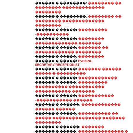
������ � ��������:
�������� ��
�������� �������������
��������
������ � ��������:
�������� ��
�������� �������������
��������
������ � �����:
���������
-����������
������ � �����:
��������
������������� �������
������ � �����:
������� ��
������������ ��������
������ � �����:
��������
������ � �����:
EVENING
SECRETARY/RECEPTIONIST
������ � �����:
������� ������
����� � ���������
������ � �����:
������������
������ � �����:
���������
���������� �����������
����������� ������� .
������ � �����:
�����������
-����������� ������
������ � ������:
������������
������ ������
������ � �����:
���������� ��
����� ��������������� �������
��������
������ � ������:
�������
������ � �����:
�������������� �