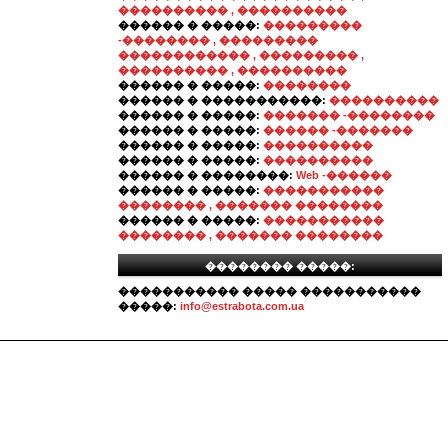
���������� , ����������
������ � �����:
���������
-�������� , ���������
������������ , ��������� ,
���������� , ����������
������ � �����:
��������
������ � �����������:
����������
������ � �����:
������� -��������
������ � �����:
������ -�������
������ � �����:
����������
������ � �����:
����������
������ � ��������:
Web -������
������ � �����:
�����������
�������� , ������� ��������
������ � �����:
�����������
�������� , ������� ��������
�������� �����:
����������� ����� �����������
�����:
info@estrabota.com.ua