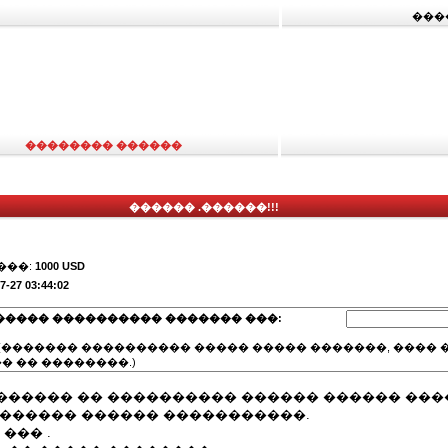
���
�������� ������
������ .������!!!
���:
1000 USD
7-27 03:44:02
����� ���������� ������� ���:
(������� ���������� ����� ����� �������, ���� �
� �� ��������.)
������ �� ���������� ������ ������ ��
������� ������ �����������.
 ��� .