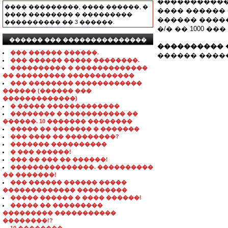
�����������
���� ���������, ���� ������, �
���� ������ 
���� �������� � ���������
������ ����
���������� �� 3 ������.
�/� �� 1000 �
������ ��� ���������������
���������� 
��� ������ ������.
������ �������
��� ������ ����� ��������.
���������� � �������������
�� ��������� ������������
��� �������� ������������
������ (������ ���
�������������)
� ����� �������������
�������� � ����������� ��
������. 10 ������� ��������
����� �� ������� � �������
��� ���� �� ���������?
������� ����������
� ��� ������!
��� �� ��� �� ������!
���������������. ����������
�� �������!
��� ������ ������ �����
������������� ���������
����� ������ � ���� ������!
����� �� ���������
��������� �����������
��������!?