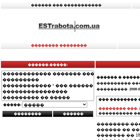
������ ��� �����������
�������� ��������
������.�����:
������ � �����
���������� ��
���������:
2008-0
��� �������� 
�����:
�������� ���.
���������� ��
��������-��
������ �� �
������� �� 18