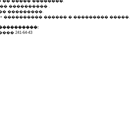
 �� ����� ��������.
�� ���������� .
�� ���������.
�� + ���������� ������ � ��������� �����.
����������:
� 241-64-43