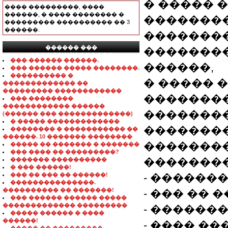
� ����� 
���� ���������, ����
������, � ���� �������� �
��������
��������� ���������� �� 3
������.
�������
������ ���
��������
���������������
��� ������ ������.
������,
��� ������ ����� ��������.
���������� �
� ����� 
������������� ��
��������� ������������
��������
��� ��������
������������ ������
��������
(������ ��� �������������)
� ����� �������������
�������
�������� � ����������� ��
������. 10 ������� ��������
��������
����� �� ������� � �������
��� ���� �� ���������?
��������
������� ����������
� ��� ������!
��� �� ��� �� ������!
- ������� 
���������������.
���������� �� �������!
- ��� ��
��� ������ ������ �����
������������� ���������
- ������
����� ������ � ����
������!
- ���� ��