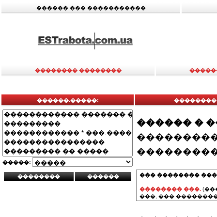
������ ��� �����������
�������� ��������
�����
������.�����:
��������
������ � 
���������
���������
�����:
��� �������� ���
�������� ���.
(��
���, ��� ��������