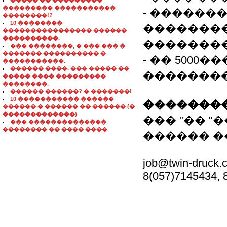
����� �� ���������
��������� �����������
- ������
��������!?
10 ��������
��������
���������������� ������
����������.
��������
��� ��������, � ��� ��� �
������� ���������� �
- �� 5000
�����������.
������ ����. ��� ����� ��
�������
����� ���� ���������
��������.
������ ������? � �������!
10 ����������� ������
��������
������ � ������ �� ������ (�
�������������)
��� "�� "
��� ��������������
�������� �� ���� ����
������ �
job@twin-druck.
8(057)7145434, 