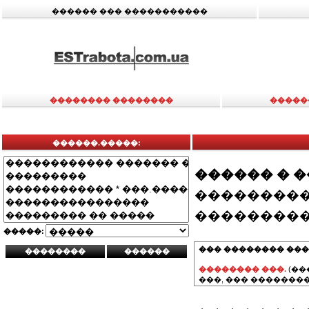
������ ��� �����������
�������� ��������
�����
������.�����:
������ � 
���������
���������
�����:
��� �������� ���
�������� ���.
(��
���, ��� ��������