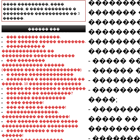
��������
���� ���������, ����
������, � ���� �������� �
�������
��������� ���������� �� 3
������.
�������
������ ���
��������
���������������
��� ������ ������.
��������
��� ������ ����� ��������.
���������� �
��������
������������� ��
��������� ������������
- ����� 
��� ��������
������������ ������
- ������ 
(������ ��� �������������)
� ����� �������������
- ������
�������� � ����������� ��
������. 10 ������� ��������
- ������
����� �� ������� � �������
��� ���� �� ���������?
����;
������� ����������
� ��� ������!
��� �� ��� �� ������!
- ������
���������������.
���������� �� �������!
����� ��
��� ������ ������ �����
������������� ���������
��������
����� ������ � ����
������!
- ������� 