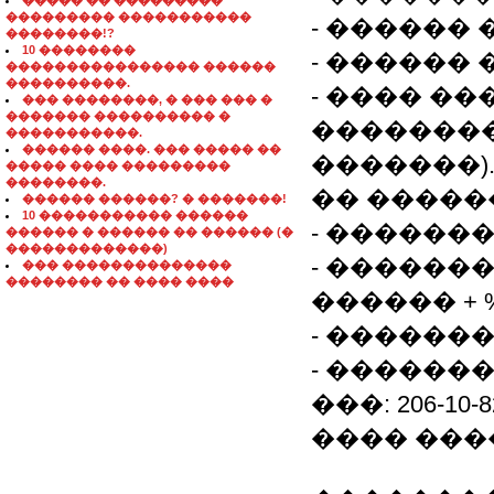
����� �� ���������
��������� �����������
- ������
��������!?
10 ��������
- ������ 
���������������� ������
����������.
- ���� �
��� ��������, � ��� ��� �
������� ���������� �
��������
�����������.
������ ����. ��� ����� ��
�������)
����� ���� ���������
��������.
�� �����
������ ������? � �������!
10 ����������� ������
- ������
������ � ������ �� ������ (�
�������������)
- �������
��� ��������������
�������� �� ���� ����
������ + 
- ������
- ������
���: 206-10
���� ���