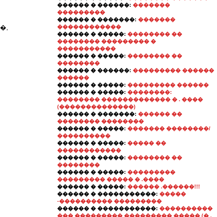
������ � ������:
�������
���������
������ � �������:
�������
�,
������������
������ � �����:
�������� ��
�������� ��������� �
�����������
������ � �����:
�������� ��
��������
������ � ������:
��������� ������
������
������ � �����:
��������� ������
������ � �����:
��������:
�������� ������������� � . ����
(��������������)
������ � �������:
������ ��
�������� ��������
������ � �����:
������� ��������/
����������
������ � �����:
����� ��
������������
������ � �����:
�������� ��
��������
������ � �����:
���������
��������� ����� � .����
������ � �����:
������ .������!!!
������ � �����������:
�����
-���������� ���������
������ � �����������:
����������
��� ��������� ��������� ����� (� .