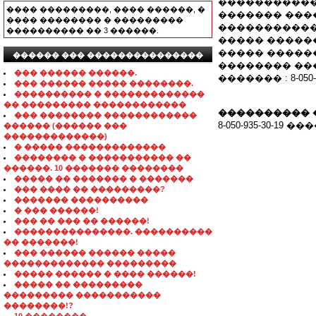
�����������
���� ���������, ���� ������, �
������� ���
���� �������� � ���������
����������
���������� �� 3 ������.
����� �����
����� ������
������ ��� ���������������
�������� ���
��� ������ ������.
������� : 8-050-9
��� ������ ����� ��������.
���������� � �������������
�� ��������� ������������
���������� 
��� �������� ������������
8-050-935-30-1
������ (������ ���
�������������)
� ����� �������������
�������� � ����������� ��
������. 10 ������� ��������
����� �� ������� � �������
��� ���� �� ���������?
������� ����������
� ��� ������!
��� �� ��� �� ������!
���������������. ����������
�� �������!
��� ������ ������ �����
������������� ���������
����� ������ � ���� ������!
����� �� ���������
��������� �����������
��������!?