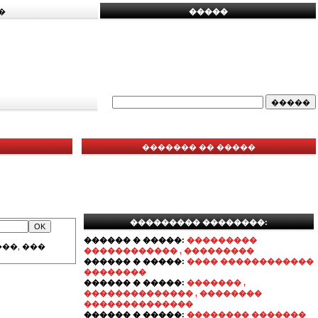
�
�����
������� �� �����
��������� ��������:
������ � �����:
���������
��, ���
������������ , ���������
������ � �����:
���� ������������
��������
������ � �����:
������� ,
�������������� , ��������
��������������
������ � �����:
�������� �������