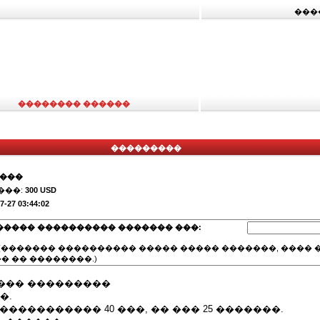
���
�������� ������
���������
����
���:
300 USD
7-27 03:44:02
����� ���������� ������� ���:
(������� ���������� ����� ����� �������, ���� �
� �� ��������.)
��� ���������
�.
����������� 40 ���, �� ��� 25 �������.