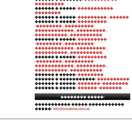
���������
������ � �����:
�����������
��������
������ � �����:
��������� , ������
������ � �����:
���������
-�������� , ���������
������������ , ��������� ,
���������� , ����������
������ � �����:
���������
-�������� , ���������
������������ , ��������� ,
���������� , ����������
������ � �����:
���������
-�������� , ���������
������������ , ��������� ,
���������� , ����������
������ � �����:
��������
������ � �����������:
����������
������ � �����:
������� -��������
������ � �����:
������ -�������
�������� �����:
����������� ����� �����������
�����:
info@estrabota.com.ua