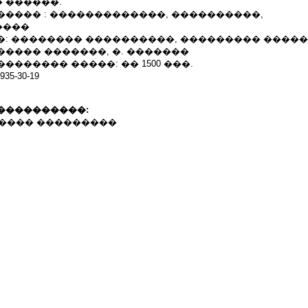
 ������.
����� : �������������, ����������,
����
�: �������� ����������, ��������� �����
���� �������, �. �������
������� �����: �� 1500 ���.
35-30-19
����������:
9 ������� ���������