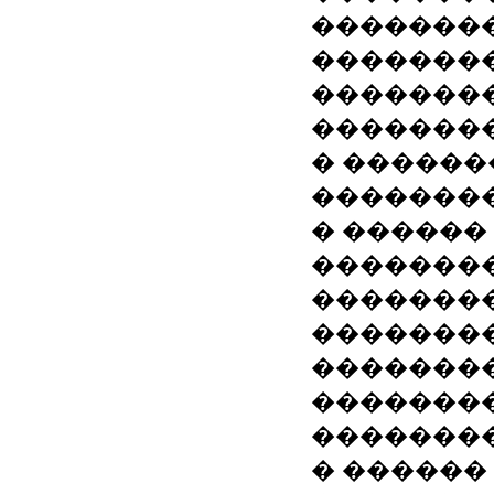
�������
�������
��������
��������
� ������
�������
� ������
��������
��������
�������
�������
��������
�������
� ������