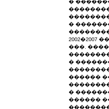
� ������
��������
��������
� ������
��������
2002�2007
���. ���
�������
� ������
��������
������ �
�������
� ������
������ �
��������