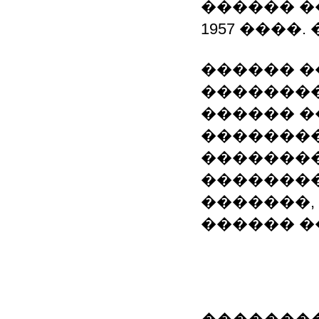
������ �
1957 ����
������ 
��������
������ 
��������
��������
�������
�������,
������ �