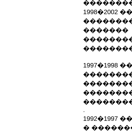
�������
1998�2002 
��������
�������
�������
��������
1997�1998
�������
��������
�������
�������
.
1992�1997
� ������