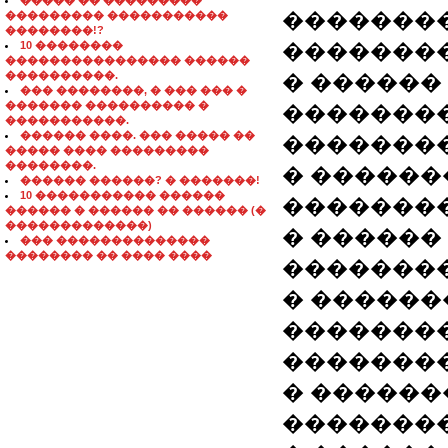
����� �� ���������
�������
��������� �����������
��������!?
10 ��������
�������
���������������� ������
����������.
� ������
��� ��������, � ��� ��� �
������� ���������� �
��������
�����������.
������ ����. ��� ����� ��
��������
����� ���� ���������
��������.
� ������
������ ������? � �������!
10 ����������� ������
��������
������ � ������ �� ������ (�
�������������)
� ������
��� ��������������
�������� �� ���� ����
��������
� �����
�������
��������
� ������
�������