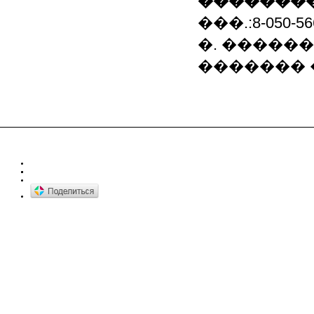
��������
���.:8-050-56
�. �����
������� 