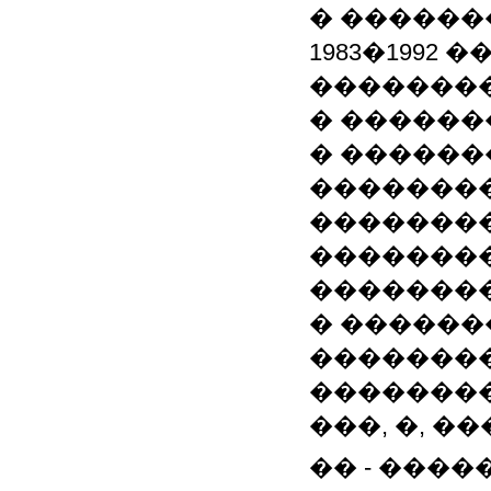
� ������
1983�1992
��������
� ������
� �����
�������
���������
�������
�������� 
� ������
�������
�������
���, �, 
�� - ����