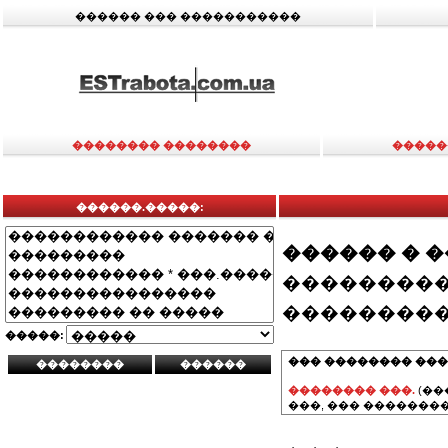
������ ��� �����������
�������� ��������
�����
������.�����:
������ � 
���������
���������
�����:
��� �������� ���
�������� ���.
(��
���, ��� ��������