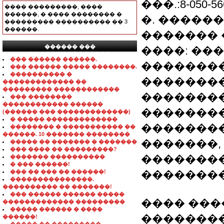
���.:8-050-56
���� ���������, ����
������, � ���� �������� �
�. �����
��������� ���������� �� 3
������.
������� 
������ ���
����: ��
���������������
��� ������ ������.
��������
��� ������ ����� ��������.
���������� �
�������
������������� ��
��������� ������������
�������
��� ��������
������������ ������
��������
(������ ��� �������������)
� ����� �������������
�������
�������� � ����������� ��
������. 10 ������� ��������
�������,
����� �� ������� � �������
��� ���� �� ���������?
��������
������� ����������
� ��� ������!
��� �� ��� �� ������!
�������
���������������.
���������� �� �������!
��� ������ ������ �����
���� ����
������������� ���������
����� ������ � ����
��������
������!