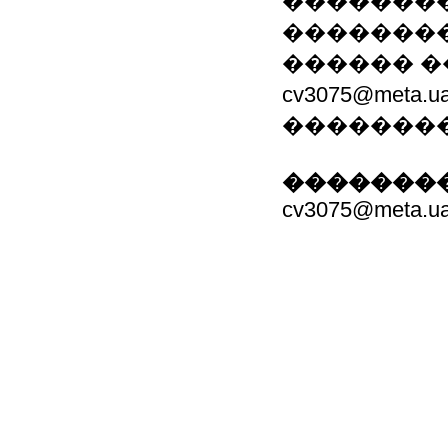
�������
��������
������ �
cv3075@met
��������
��������
cv3075@meta.u