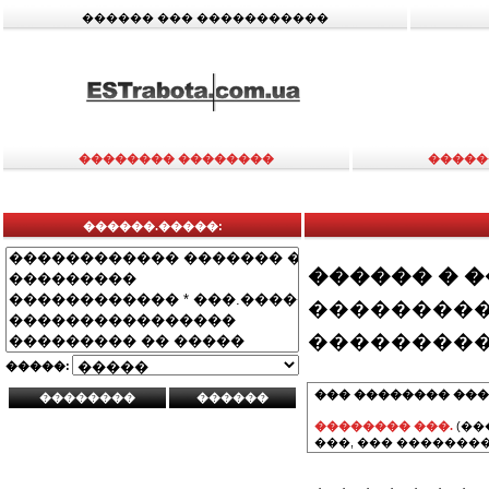
������ ��� �����������
�������� ��������
�����
������.�����:
������ � 
���������
���������
�����:
��� �������� ���
�������� ���.
(��
���, ��� ��������