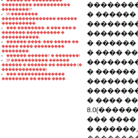
����� �� ���������
��������
��������� �����������
��������!?
� ������
10 ��������
���������������� ������
�������
����������.
��� ��������, � ��� ��� �
�������
������� ���������� �
�����������.
� ������ 
������ ����. ��� ����� ��
����� ���� ���������
� ���� �
��������.
������ ������? � �������!
10 ����������� ������
��������
������ � ������ �� ������ (�
�������������)
� ������
��� ��������������
�������� �� ���� ����
��������
�������
� ���� �
8.0(����
��� ���� 
� ������,