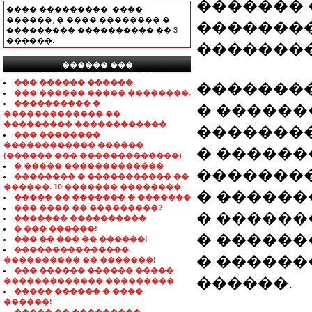
������� 
���� ���������, ����
������, � ���� �������� �
�������
��������� ���������� �� 3
������.
����������
������ ���
���������������
��� ������ ������.
��������
��� ������ ����� ��������.
���������� �
� ������
������������� ��
��������� ������������
��������
��� ��������
������������ ������
� ������
(������ ��� �������������)
� ����� �������������
�������
�������� � ����������� ��
������. 10 ������� ��������
� ������
����� �� ������� � �������
��� ���� �� ���������?
� ������
������� ����������
� ��� ������!
� ������
��� �� ��� �� ������!
���������������.
� ������
���������� �� �������!
��� ������ ������ �����
������.
������������� ���������
����� ������ � ����
������!