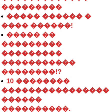
���������
����� ������ �
���� ������!
����� ��
���������
���������
�����������
��������!?
10 ��������
����������������
������
����������.