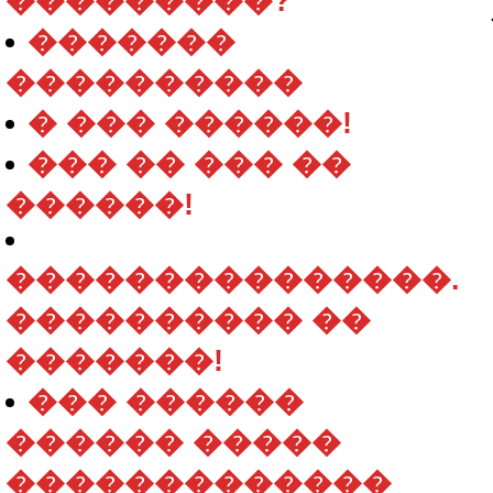
���������?
�������
����������
� ��� ������!
��� �� ��� ��
������!
���������������.
���������� ��
�������!
��� ������
������ �����
�������������