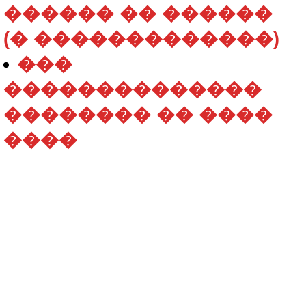
������ �� ������
(� �������������)
���
��������������
�������� �� ����
����