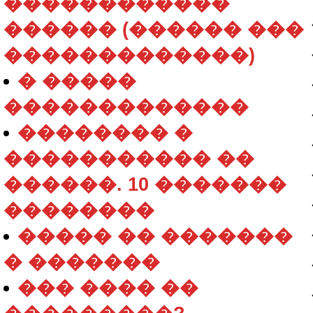
������������
������ (������ ���
�������������)
� �����
�������������
�������� �
����������� ��
������. 10 �������
��������
����� �� �������
� �������
��� ���� ��