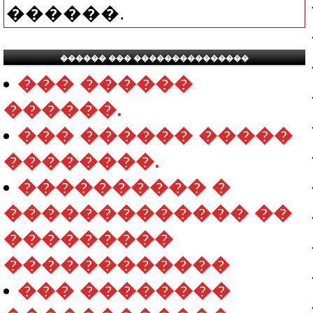
������.
������ ��� ���������������
��� ������
������.
��� ������ �����
��������.
���������� �
������������� ��
���������
������������
��� ��������