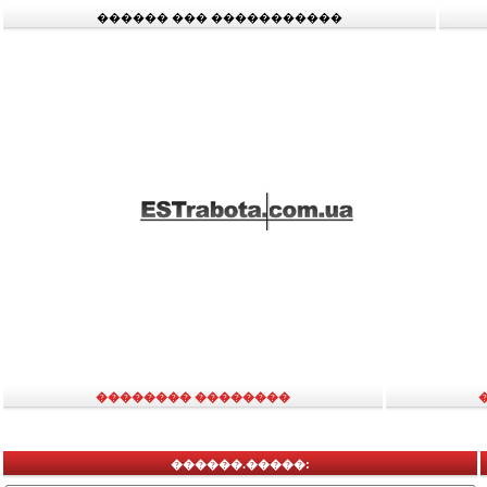
������ ��� �����������
�������� ��������
������.�����: