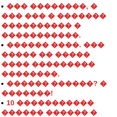
��� ��������, �
��� ��� � �������
���������� �
�����������.
������ ����. ���
����� �� �����
���� ���������
��������.
������ ������? �
�������!
10 �����������
������ ������ �