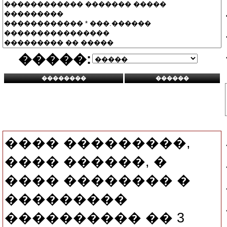
�����:
���� ���������,
���� ������, �
���� �������� �
���������
���������� �� 3