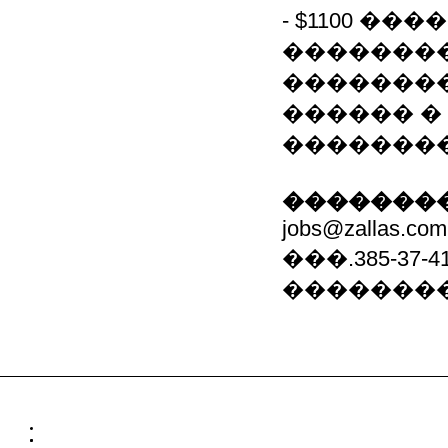
- $1100 �
�������
��������
������ �
�������� �
��������
jobs@zallas.com
���.385-37-4
��������