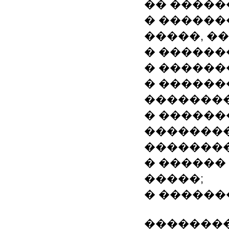
�� �����
� ������
�����, �
� ������
� ������
� �����
��������
� �����
��������
��������
� ������
�����;
� ������
��������