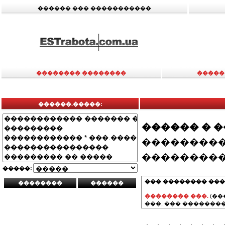
������ ��� �����������
�������� ��������
�����
������.�����:
������ � 
���������
���������
�����:
��� �������� ���
�������� ���.
(��
���, ��� ��������