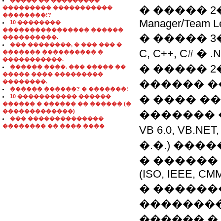
����� �� ���������
� ����� 2�
��������� �����������
��������!?
Manager/Team L
10 ��������
���������������� ������
� ����� 3
����������.
��� ��������, � ��� ��� �
C, C++, C# � .
������� ���������� �
�����������.
� ����� 2
������ ����. ��� ����� ��
����� ���� ���������
������ ���
��������.
������ ������? � �������!
10 ����������� ������
� ���� �
������ � ������ �� ������ (�
�������������)
������� 
��� ��������������
�������� �� ���� ����
VB 6.0, VB.NET,
�.�.) ��
� ������
(ISO, IEEE, CM
� ������
��������
������ �