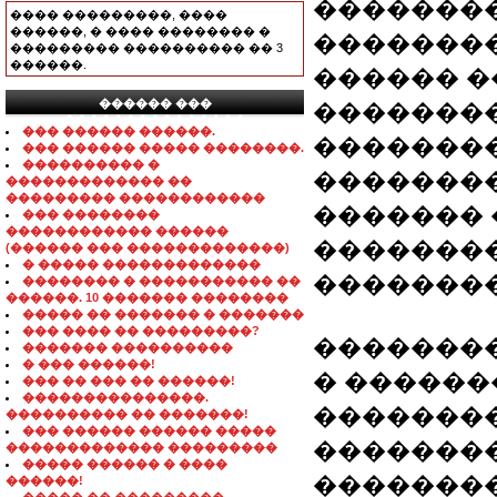
�������� Z
���� ���������, ����
������, � ���� �������� �
��������
��������� ���������� �� 3
������.
������ �
������ ���
��������
���������������
��� ������ ������.
��������
��� ������ ����� ��������.
���������� �
��������
������������� ��
��������� ������������
�������
��� ��������
������������ ������
�������
(������ ��� �������������)
� ����� �������������
��������
�������� � ����������� ��
������. 10 ������� ��������
����� �� ������� � �������
��� ���� �� ���������?
��������
������� ����������
� ��� ������!
� ������
��� �� ��� �� ������!
���������������.
�������
���������� �� �������!
��� ������ ������ �����
�������
������������� ���������
����� ������ � ����
���������
������!