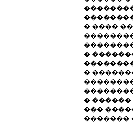
�������
��������
� ���� ��
�������
��������
� ������
�������
� ������
�������
�������
� ������
��� ����
������� 