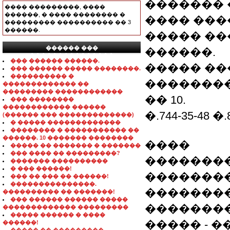
������� 
���� ���������, ����
������, � ���� �������� �
���� ����
��������� ���������� �� 3
������.
����� ��
������ ���
������.
���������������
��� ������ ������.
����� �
��� ������ ����� ��������.
���������� �
���������
������������� ��
��������� ������������
�� 10.
��� ��������
������������ ������
�.744-35-48 �.8
(������ ��� �������������)
� ����� �������������
�������� � ����������� ��
������. 10 ������� ��������
����
����� �� ������� � �������
��� ���� �� ���������?
�������
������� ����������
� ��� ������!
�������
��� �� ��� �� ������!
���������������.
��������
���������� �� �������!
��� ������ ������ �����
�������
������������� ���������
����� ������ � ����
����� - 
������!