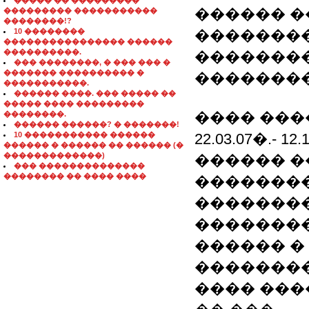
����� �� ���������
������ �
��������� �����������
��������!?
10 ��������
��������
���������������� ������
����������.
��������
��� ��������, � ��� ��� �
������� ���������� �
���������
�����������.
������ ����. ��� ����� ��
����� ���� ���������
���� ���
��������.
������ ������? � �������!
10 ����������� ������
22.03.07�.- 
������ � ������ �� ������ (�
�������������)
������ 
��� ��������������
�������� �� ���� ����
���������
�������� �
��������
������ �
��������
���� ���