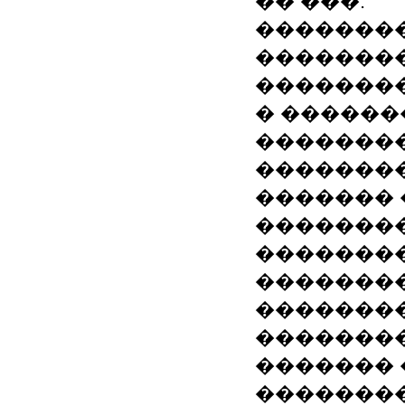
�� ���.
��������
��������
��������
� ������
��������
�������
������� 
��������
�������
�������
��������
��������
������� 
��������