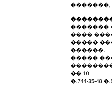
�������,
��������
������� 
���� ����
����� ��
������.
����� �
���������
�� 10.
�.744-35-48 �.8