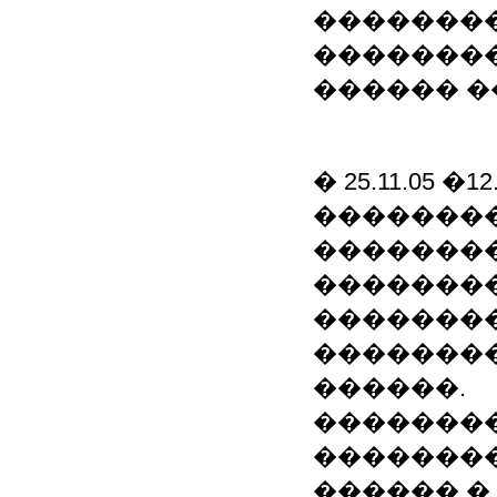
��������
��������
������ �
� 25.11.05 �
��������
��������
��������
�������
��������
������.
�������
��������
������ � V