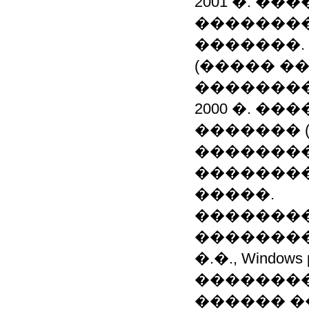
2001 �. �
��������
�������.
(����� �
��������
2000 �. 
������� 
��������
�������
�����.
�������
���������
�.�., Windows p
�������
������ ��