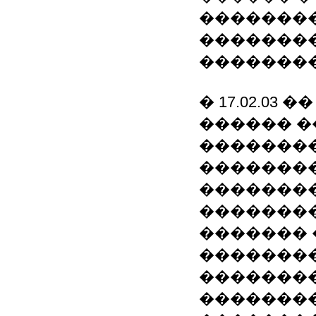
��������
�������
��������
� 17.02.03 �
������ 
���������.
��������
�������
��������
������� 
��������
��������
��������