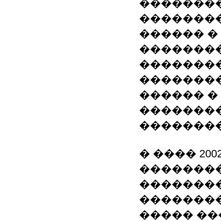
��������
��������
������ �
�������
��������
�������
������ �
��������
�������
� ���� 200
�������
��������
��������
����� ��