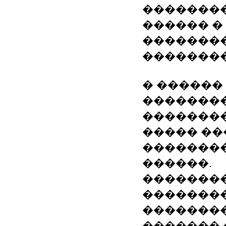
��������
������ �
�������
��������
� ������ 1
��������
��������
����� ��
��������
������.
��������
�������
��������
������� 