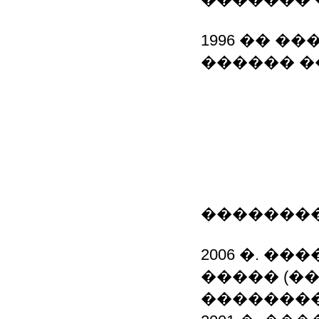
1996 �� ��
������ �
�������
2006 �. �
����� (�
��������