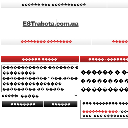
������ ��� �����������
�������� ��������
�����
������.�����:
����� - ������
���
������ � 
���������
���������
�����:
��� �������� ���
�������� ���.
(��
���, ��� ��������