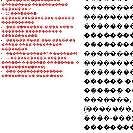
����� �� ���������
��������� �����������
�������
��������!?
10 ��������
��������
���������������� ������
����������.
��������
��� ��������, � ��� ��� �
������� ���������� �
��������
�����������.
������ ����. ��� ����� ��
��������
����� ���� ���������
��������.
��������
������ ������? � �������!
10 ����������� ������
��������
������ � ������ �� ������ (�
�������������)
��������
��� ��������������
�������� �� ���� ����
������ �
������ ��,
�������,
(�������,
����-���
��������