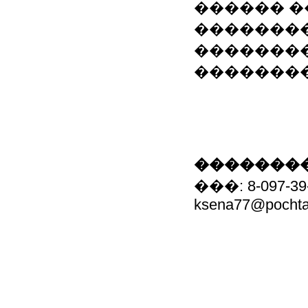
������ �
��������
��������
��������
��������
���: 8-097-
ksena77@pochta