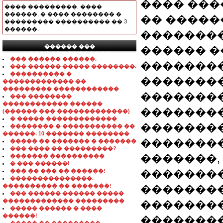
���� ���
���� ���������, ����
������, � ���� �������� �
�� �����
��������� ���������� �� 3
������.
��������
������ ���
������ �
���������������
��� ������ ������.
�������
��� ������ ����� ��������.
���������� �
��������
������������� ��
��������� ������������
��������
��� ��������
������������ ������
��������
(������ ��� �������������)
� ����� �������������
��������
�������� � ����������� ��
������. 10 ������� ��������
��������
����� �� ������� � �������
��� ���� �� ���������?
�������,
������� ����������
� ��� ������!
��� �� ��� �� ������!
���������
���������������.
���������� �� �������!
�������
��� ������ ������ �����
������������� ���������
�������
����� ������ � ����
������!
��������