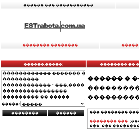
������ ��� �����������
�������� ��������
�����
������.�����:
�������� �� �
������ � 
���������
���������
�����:
��� �������� ���
�������� ���.
(��
���, ��� ��������