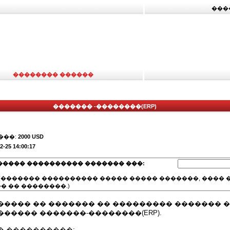
���
�������� ������
������� -��������(ERP)
���:
2000 USD
2-25 14:00:17
����� ���������� ������� ���:
(������� ���������� ����� ����� �������, ���� �
� �� ��������.)
����� �� ������� �� ��������� ������� 
����� �������-��������(ERP).
� ����������: