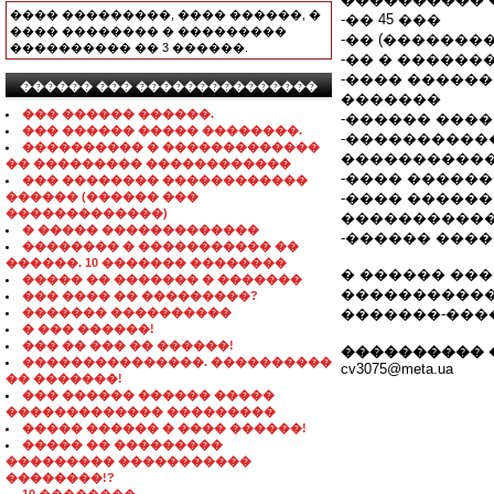
���� ���������, ���� ������, �
-�� 45 ���
���� �������� � ���������
-�� (�������
���������� �� 3 ������.
-�� � ������
-���� �����
������ ��� ���������������
�������
��� ������ ������.
-������ ����
��� ������ ����� ��������.
-�����������
���������� � �������������
�����������
�� ��������� ������������
-���� �����
��� �������� ������������
������ (������ ���
-���� �����
�������������)
�����������
� ����� �������������
-������ ����
�������� � ����������� ��
������. 10 ������� ��������
� ������ ��
����� �� ������� � �������
����������� �
��� ���� �� ���������?
������� ����������
�������-���
� ��� ������!
��� �� ��� �� ������!
���������� 
���������������. ����������
cv3075@meta.ua
�� �������!
��� ������ ������ �����
������������� ���������
����� ������ � ���� ������!
����� �� ���������
��������� �����������
��������!?