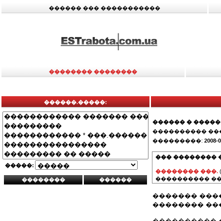
������ ��� �����������
�������� ��������
������.�����:
������ � �����
���������� ��
���������:
2008-0
��� �������� 
�����:
�������� ���.
���������� ��
������� ���
�������� ���
���������� 