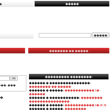
�
�����
������� �� �����
��������� ��������:
������ � ���������������:
��, ���
�������� �� �����
������ � �����:
����������� 1� -
������
��
������ � �����������:
��������
���������������
������ � �����:
����������� 1� (8 .0)
������ � �����:
��������