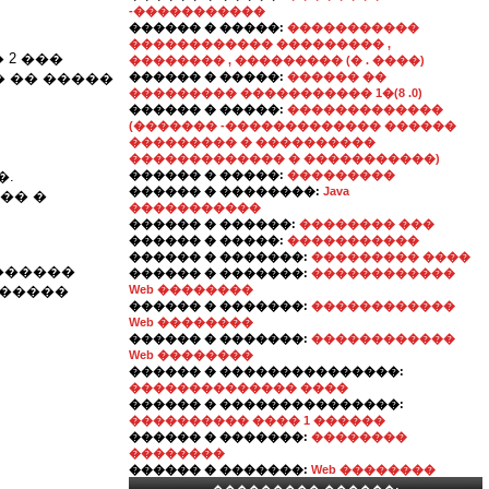
-�����������
������ � �����:
�����������
������������ ��������� ,
 2 ���
�������� , ��������� (� . ����)
 �� �����
������ � �����:
������ ��
��������� ����������� 1�(8 .0)
������ � �����:
�������������
(������� -������������� ������
��������� � ����������
������������� � �����������)
�.
������ � �����:
���������
������ � ��������:
Java
�� �
�����������
������ � ������:
�������� ���
������ � �����:
�����������
������ � �������:
��������� ����
������
������ � �������:
������������
������
Web ��������
������ � �������:
������������
Web ��������
������ � �������:
������������
Web ��������
������ � ���������������:
�������������� ����
������ � ���������������:
���������� ���� 1 ������
������ � �������:
��������
��������
������ � �������:
Web ��������