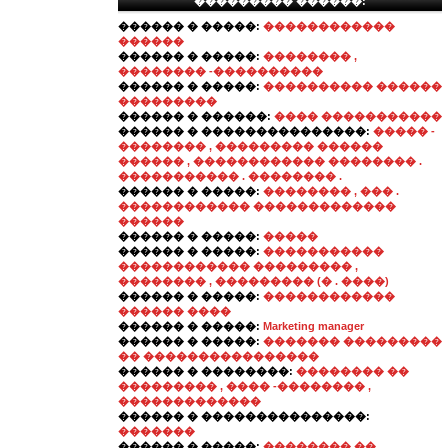
��������� ������:
������ � �����:
������������
������
������ � �����:
�������� ,
�������� -����������
������ � �����:
���������� ������
���������
������ � ������:
���� �����������
������ � ���������������:
����� -
�������� , ��������� ������
������ , ������������ �������� .
����������� . �������� .
������ � �����:
�������� , ��� .
������������ �������������
������
������ � �����:
�����
������ � �����:
�����������
������������ ��������� ,
�������� , ��������� (� . ����)
������ � �����:
������������
������ ����
������ � �����:
Marketing manager
������ � �����:
������� ���������
�� ����������������
������ � ��������:
�������� ��
��������� , ���� -�������� ,
�������������
������ � ���������������:
�������
������ � �����:
�������� ��