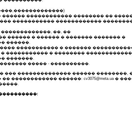
����,�������������)
� ������ ������������ �������� �� �����
���� ����������� ������������ ��������
 �������������, ��, ��
� ������ � ������ � ������� ������� �
� ������.
����� ����������� � ������� ����������
� � ����������� � �������� ������������
� �������.
������� ����� - ����������.
�� ��� �������������� ������ ��������, 
� ������������ ������: cv3075@meta.ua � ��
�����.
����������: