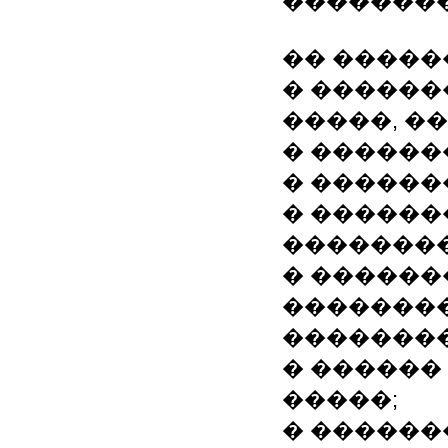
��������
�� �����
� ������
�����, �
� ������
� ������
� �����
��������
� �����
��������
��������
� ������
�����;
� ������