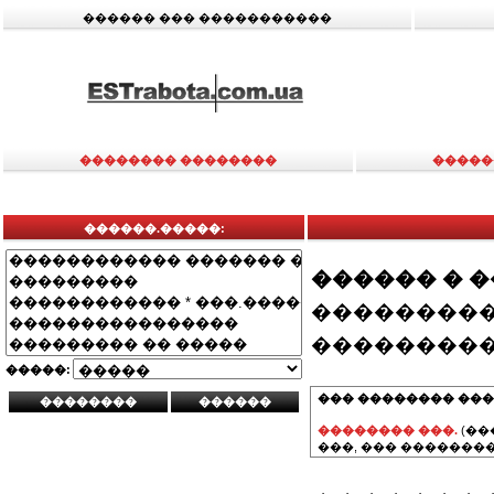
������ ��� �����������
�������� ��������
�����
������.�����:
������ � 
���������
���������
�����:
��� �������� ���
�������� ���.
(��
���, ��� ��������