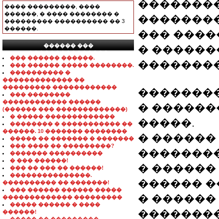
�������� Z
���� ���������, ����
������, � ���� �������� �
��������
��������� ���������� �� 3
������.
��� ����
������ ���
� ������
���������������
��� ������ ������.
��������
��� ������ ����� ��������.
���������� �
������������� ��
��������� ������������
��������
��� ��������
������������ ������
� ������
(������ ��� �������������)
� ����� �������������
�����.
�������� � ����������� ��
������. 10 ������� ��������
� ������
����� �� ������� � �������
��� ���� �� ���������?
�������
������� ����������
� ��� ������!
� ������ ��
��� �� ��� �� ������!
���������������.
������ �
���������� �� �������!
��� ������ ������ �����
� ������
������������� ���������
����� ������ � ����
��������
������!