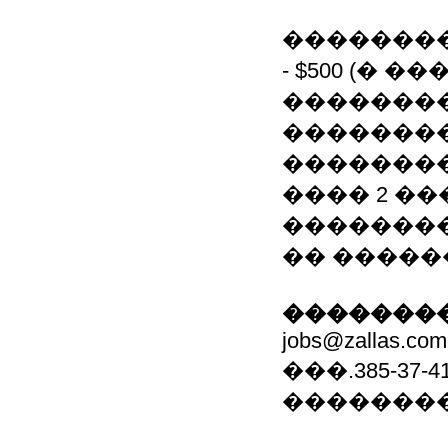
��������
- $500 (�
��������
�������
�������
���� 2 ��
�������
�� ������: j
��������
jobs@zallas.com
���.385-37-4
��������