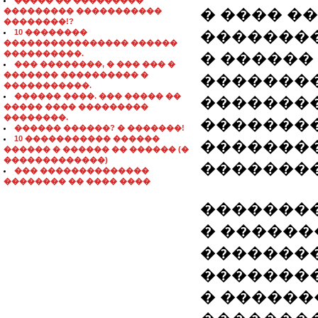
����� �� ���������
� ���� �
��������� �����������
��������!?
10 ��������
�������
���������������� ������
����������.
� ������
��� ��������, � ��� ��� �
������� ���������� �
�������
�����������.
������ ����. ��� ����� ��
��������
����� ���� ���������
��������.
��������
������ ������? � �������!
10 ����������� ������
��������
������ � ������ �� ������ (�
�������������)
��������
��� ��������������
�������� �� ���� ����
��������
� ������
�������
��������
� �����